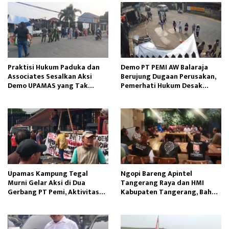
Praktisi Hukum Paduka dan
Demo PT PEMI AW Balaraja
Associates Sesalkan Aksi
Berujung Dugaan Perusakan,
Demo UPAMAS yang Tak
Pemerhati Hukum Desak
Kunjung Selesai
Penegakan Hukum
Upamas Kampung Tegal
Ngopi Bareng Apintel
Murni Gelar Aksi di Dua
Tangerang Raya dan HMI
Gerbang PT Pemi, Aktivitas
Kabupaten Tangerang, Bahas
Perusahaan Terganggu
Dinamika Sosial Politik
Nasional