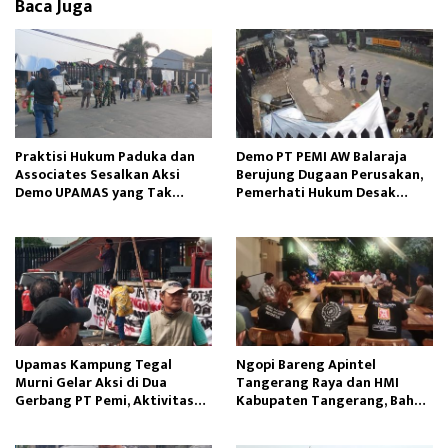
Baca Juga
n
Praktisi Hukum Paduka dan
Demo PT PEMI AW Balaraja
Associates Sesalkan Aksi
Berujung Dugaan Perusakan,
Demo UPAMAS yang Tak
Pemerhati Hukum Desak
Kunjung Selesai
Penegakan Hukum
Upamas Kampung Tegal
Ngopi Bareng Apintel
Murni Gelar Aksi di Dua
Tangerang Raya dan HMI
Gerbang PT Pemi, Aktivitas
Kabupaten Tangerang, Bahas
Perusahaan Terganggu
Dinamika Sosial Politik
Nasional