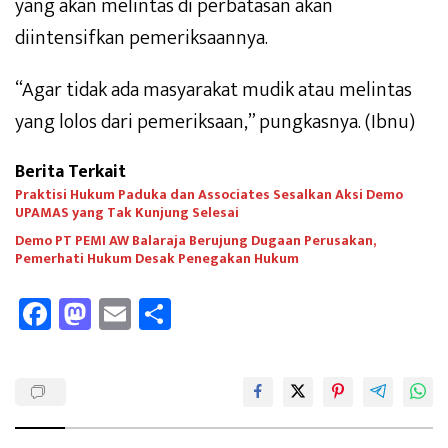
yang akan melintas di perbatasan akan
diintensifkan pemeriksaannya.
“Agar tidak ada masyarakat mudik atau melintas
yang lolos dari pemeriksaan,” pungkasnya. (Ibnu)
Berita Terkait
Praktisi Hukum Paduka dan Associates Sesalkan Aksi Demo
UPAMAS yang Tak Kunjung Selesai
Demo PT PEMI AW Balaraja Berujung Dugaan Perusakan,
Pemerhati Hukum Desak Penegakan Hukum
Fa
M
E
Sh
ce
as
m
ar
b
to
ail
e
oo
d
k
o