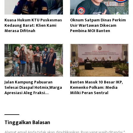
Kuasa Hukum KTU Puskesmas
Oknum Satpam Dinas Perkim
Kedaung Barat: Klien Kami
Usir Wartawan Dikecam
Merasa Difitnah
Pembina MOI Banten
Jalan Kampung Pabuaran
Banten Masuk 10 Besar IKP,
Selesai Diaspal Hotmix,Warga
Kemenko Polkam: Media
Apresiasi Aleg Fraksi
Miliki Peran Sentral
Gerindra
Tinggalkan Balasan
Alamat email Anda tidak akan dipublikasikan.
Ruas yang wajib ditandai
*