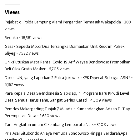
Views
Pejabat di Polda Lampung Alami Pergantian,Termasuk Wakapolda
- 388
views
Redaksi
- 18,581 views
Gasak Sepeda Motor,Dua Tersangka Diamankan Unit Reskrim Polsek
Sliyeg
- 7,532 views
Unik,Putuskan Mata Rantai Covid 19 Arif Wayae Bondowoso Promosikan
Beli Cilok Gratis Masker
- 6,705 views
Dosen UNJ yang Laporkan 2 Putra Jokowi ke KPK Dipecat Sebagai ASN?
-
5,167 views
Para Kepala Desa Se-Indonesia Siap-siap, Ini Program Baru KPK di Level
Desa, Semua Harus Tahu, Sangat Serius, Catat!
- 4,509 views
Pemdes Mekargading Tunjuk 7 Muadzin Kumandangkan Adzan Di Tiap
Perempatan Desa
- 3,630 views
Tarif Angkutan umum Cikembang Lembursitu Naik
- 3,108 views
Pria Asal Situbondo Aniaya Pemuda Bondowoso Hingga Berdarah,Apa