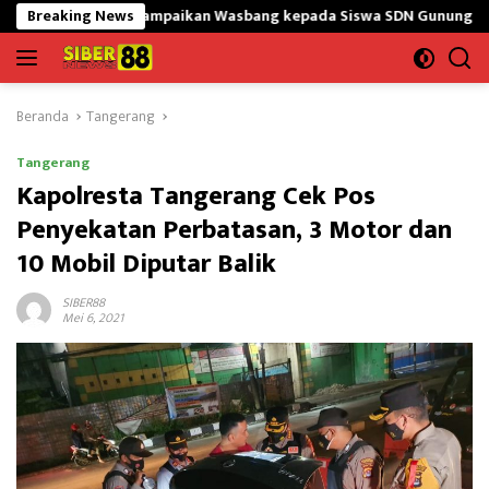
Langsung
Y Sampaikan Wasbang kepada Siswa SDN Gunung Susu
Breaking News
Bangu
ke
konten
Beranda
Tangerang
Tangerang
Kapolresta Tangerang Cek Pos
Penyekatan Perbatasan, 3 Motor dan
10 Mobil Diputar Balik
SIBER88
Mei 6, 2021