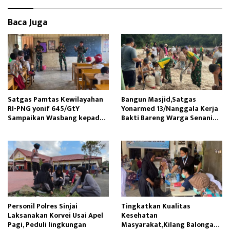
Baca Juga
Satgas Pamtas Kewilayahan
Bangun Masjid,Satgas
RI-PNG yonif 645/GtY
Yonarmed 13/Nanggala Kerja
Sampaikan Wasbang kepada
Bakti Bareng Warga Senaning
Siswa SDN Gunung Susu
Ambil Pasir Sungai
Personil Polres Sinjai
Tingkatkan Kualitas
Laksanakan Korvei Usai Apel
Kesehatan
Pagi, Peduli lingkungan
Masyarakat,Kilang Balongan