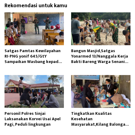
Rekomendasi untuk kamu
Satgas Pamtas Kewilayahan
Bangun Masjid,Satgas
RI-PNG yonif 645/GtY
Yonarmed 13/Nanggala Kerja
Sampaikan Wasbang kepada
Bakti Bareng Warga Senaning
Siswa SDN Gunung Susu
Ambil Pasir Sungai
Personil Polres Sinjai
Tingkatkan Kualitas
Laksanakan Korvei Usai Apel
Kesehatan
Pagi, Peduli lingkungan
Masyarakat,Kilang Balongan
Edukasi Perawatan Gigi