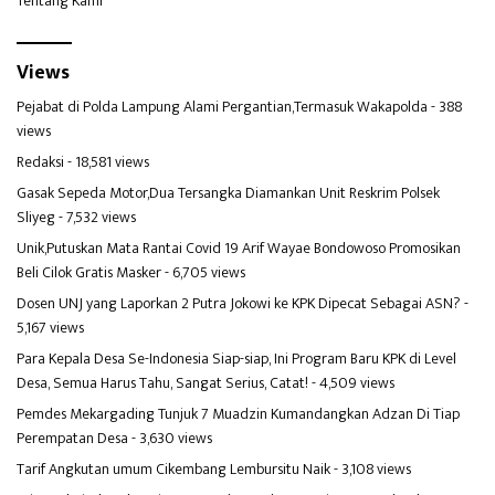
Tentang Kami
Views
Pejabat di Polda Lampung Alami Pergantian,Termasuk Wakapolda
- 388
views
Redaksi
- 18,581 views
Gasak Sepeda Motor,Dua Tersangka Diamankan Unit Reskrim Polsek
Sliyeg
- 7,532 views
Unik,Putuskan Mata Rantai Covid 19 Arif Wayae Bondowoso Promosikan
Beli Cilok Gratis Masker
- 6,705 views
Dosen UNJ yang Laporkan 2 Putra Jokowi ke KPK Dipecat Sebagai ASN?
-
5,167 views
Para Kepala Desa Se-Indonesia Siap-siap, Ini Program Baru KPK di Level
Desa, Semua Harus Tahu, Sangat Serius, Catat!
- 4,509 views
Pemdes Mekargading Tunjuk 7 Muadzin Kumandangkan Adzan Di Tiap
Perempatan Desa
- 3,630 views
Tarif Angkutan umum Cikembang Lembursitu Naik
- 3,108 views