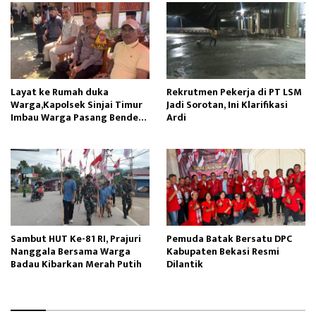
Layat ke Rumah duka
Rekrutmen Pekerja di PT LSM
Warga,Kapolsek Sinjai Timur
Jadi Sorotan, Ini Klarifikasi
Imbau Warga Pasang Bendera
Ardi
Merah Putih
Sambut HUT Ke-81 RI, Prajuri
Pemuda Batak Bersatu DPC
Nanggala Bersama Warga
Kabupaten Bekasi Resmi
Badau Kibarkan Merah Putih
Dilantik