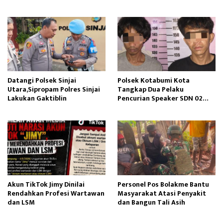
Edukasi Perawatan Gigi
Datangi Polsek Sinjai
Polsek Kotabumi Kota
Utara,Sipropam Polres Sinjai
Tangkap Dua Pelaku
Lakukan Gaktiblin
Pencurian Speaker SDN 02
Gapura
Akun TikTok Jimy Dinilai
Personel Pos Bolakme Bantu
Rendahkan Profesi Wartawan
Masyarakat Atasi Penyakit
dan LSM
dan Bangun Tali Asih