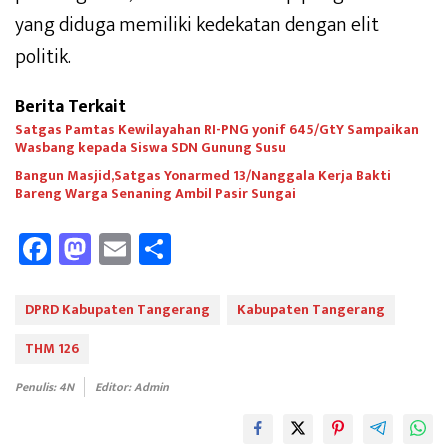
yang diduga memiliki kedekatan dengan elit
politik.
Berita Terkait
Satgas Pamtas Kewilayahan RI-PNG yonif 645/GtY Sampaikan
Wasbang kepada Siswa SDN Gunung Susu
Bangun Masjid,Satgas Yonarmed 13/Nanggala Kerja Bakti
Bareng Warga Senaning Ambil Pasir Sungai
Fa
M
E
Sh
ce
as
m
ar
b
to
ail
e
DPRD Kabupaten Tangerang
Kabupaten Tangerang
oo
d
THM 126
k
o
Penulis: 4N
Editor: Admin
n