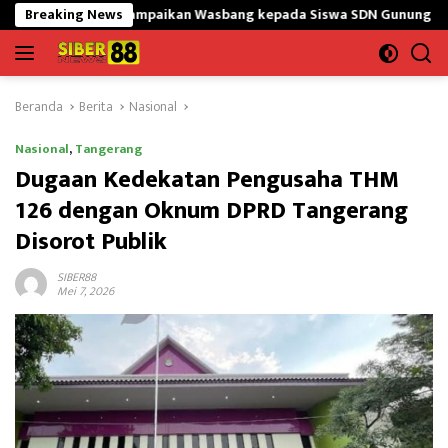
Langsung
GtY Sampaikan Wasbang kepada Siswa SDN Gunung Susu
Breaking News
Ban
ke
konten
Beranda
Berita
Nasional
Nasional
,
Tangerang
Dugaan Kedekatan Pengusaha THM
126 dengan Oknum DPRD Tangerang
Disorot Publik
SIBER88
Mei 7, 2026