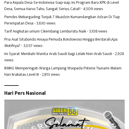
Para Kepala Desa Se-Indonesia Siap-siap, Ini Program Baru KPK di Level
Desa, Semua Harus Tahu, Sangat Serius, Catat!
- 4,509 views
Pemdes Mekargading Tunjuk 7 Muadzin Kumandangkan Adzan Di Tiap
Perempatan Desa
- 3,630 views
Tarif Angkutan umum Cikembang Lembursitu Naik
- 3,108 views
Pria Asal Situbondo Aniaya Pemuda Bondowoso Hingga Berdarah,Apa
Motifnya?
- 3,037 views
Ini Syarat Menikahi Wanita Arab Saudi bagi Lelaki Non-Arab Saudi
- 2,928
views
BMKG Memperingati Warga Lampung Waspada Potensi Tsunami Malam
Hari krakatau Level III
- 2,813 views
Hari Pers Nasional