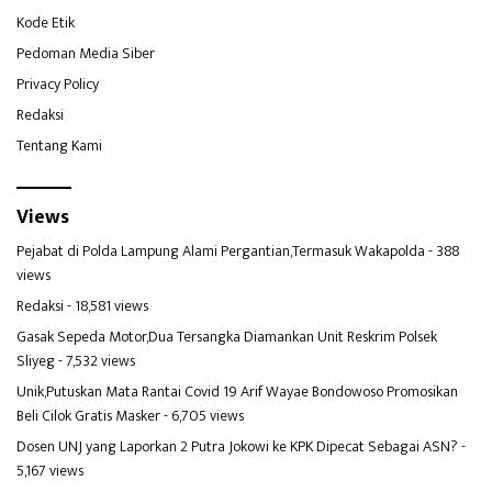
Kode Etik
Pedoman Media Siber
Privacy Policy
Redaksi
Tentang Kami
Views
Pejabat di Polda Lampung Alami Pergantian,Termasuk Wakapolda
- 388
views
Redaksi
- 18,581 views
Gasak Sepeda Motor,Dua Tersangka Diamankan Unit Reskrim Polsek
Sliyeg
- 7,532 views
Unik,Putuskan Mata Rantai Covid 19 Arif Wayae Bondowoso Promosikan
Beli Cilok Gratis Masker
- 6,705 views
Dosen UNJ yang Laporkan 2 Putra Jokowi ke KPK Dipecat Sebagai ASN?
-
5,167 views