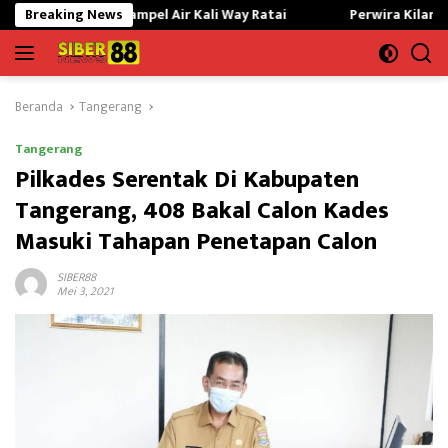
Langsung
ampel Air Kali Way Ratai
Breaking News
Perwira Kilang Balongan Gelar D
ke
konten
Beranda
Tangerang
Tangerang
Pilkades Serentak Di Kabupaten
Tangerang, 408 Bakal Calon Kades
Masuki Tahapan Penetapan Calon
SIBER88
Mei 3, 2021