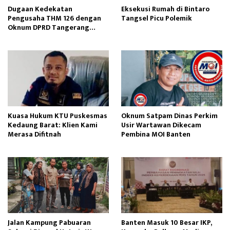
Dugaan Kedekatan
Eksekusi Rumah di Bintaro
Pengusaha THM 126 dengan
Tangsel Picu Polemik
Oknum DPRD Tangerang
Disorot Publik
Kuasa Hukum KTU Puskesmas
Oknum Satpam Dinas Perkim
Kedaung Barat: Klien Kami
Usir Wartawan Dikecam
Merasa Difitnah
Pembina MOI Banten
Jalan Kampung Pabuaran
Banten Masuk 10 Besar IKP,