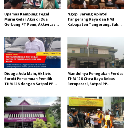
Upamas Kampung Tegal
Ngopi Bareng Apintel
Murni Gelar Aksi di Dua
Tangerang Raya dan HMI
Gerbang PT Pemi, Aktivitas
Kabupaten Tangerang, Bahas
Perusahaan Terganggu
Dinamika Sosial Politik
Nasional
Diduga Ada Main, Aktivis
Mandulnya Penegakan Perda:
Soroti Pertemuan Pemilik
THM 126 Citra Raya Bebas
THM 126 dengan Satpol PP
Beroperasi, Satpol PP
Tangerang
Tangerang Tutup Mata?