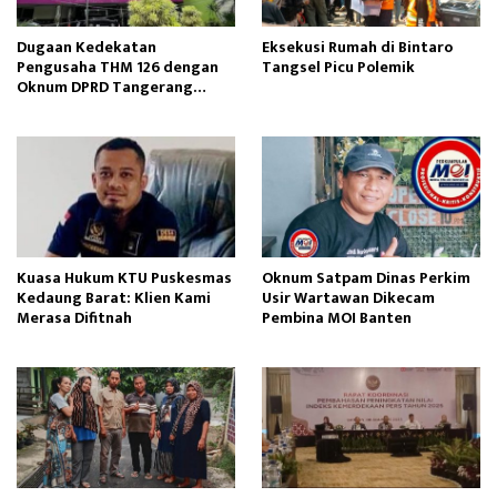
Dugaan Kedekatan
Eksekusi Rumah di Bintaro
Pengusaha THM 126 dengan
Tangsel Picu Polemik
Oknum DPRD Tangerang
Disorot Publik
Kuasa Hukum KTU Puskesmas
Oknum Satpam Dinas Perkim
Kedaung Barat: Klien Kami
Usir Wartawan Dikecam
Merasa Difitnah
Pembina MOI Banten