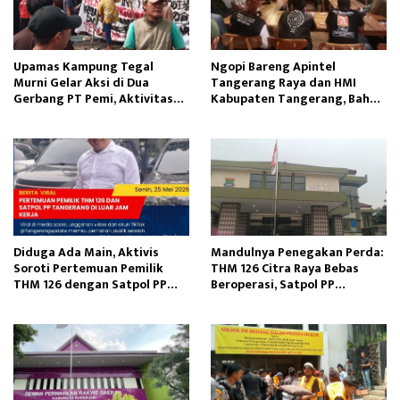
Upamas Kampung Tegal
Ngopi Bareng Apintel
Murni Gelar Aksi di Dua
Tangerang Raya dan HMI
Gerbang PT Pemi, Aktivitas
Kabupaten Tangerang, Bahas
Perusahaan Terganggu
Dinamika Sosial Politik
Nasional
Diduga Ada Main, Aktivis
Mandulnya Penegakan Perda:
Soroti Pertemuan Pemilik
THM 126 Citra Raya Bebas
THM 126 dengan Satpol PP
Beroperasi, Satpol PP
Tangerang
Tangerang Tutup Mata?