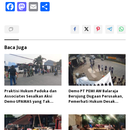
Fa
M
E
Sh
ce
as
m
ar
b
to
ail
e
oo
d
k
o
Baca Juga
n
Praktisi Hukum Paduka dan
Demo PT PEMI AW Balaraja
Associates Sesalkan Aksi
Berujung Dugaan Perusakan,
Demo UPAMAS yang Tak
Pemerhati Hukum Desak
Kunjung Selesai
Penegakan Hukum