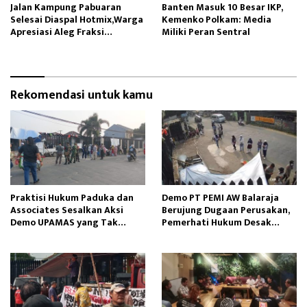
Jalan Kampung Pabuaran
Banten Masuk 10 Besar IKP,
Selesai Diaspal Hotmix,Warga
Kemenko Polkam: Media
Apresiasi Aleg Fraksi
Miliki Peran Sentral
Gerindra
Rekomendasi untuk kamu
Praktisi Hukum Paduka dan
Demo PT PEMI AW Balaraja
Associates Sesalkan Aksi
Berujung Dugaan Perusakan,
Demo UPAMAS yang Tak
Pemerhati Hukum Desak
Kunjung Selesai
Penegakan Hukum