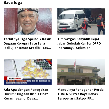
Baca Juga
n
Terbitnya Tiga Sprindik Kasus
Tim Satgas Penyidik Kejati
Dugaan Korupsi Batu Bara
Jabar Geledah Kantor DPRD
Jadi Ujian Besar Kredibilitas
Indramayu, Sejumlah
Kejaksaan Agung
Dokumen Diamankan
Ada Apa dengan Penegakan
Mandulnya Penegakan Perda:
Hukum? Dugaan Bisnis Obat
THM 126 Citra Raya Bebas
Keras Ilegal di Desa
Beroperasi, Satpol PP
Cangkingan Masih Bebas
Tangerang Tutup Mata?
Beroperasi