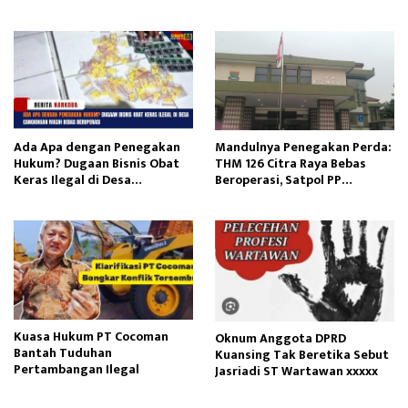
Kejaksaan Agung
Dokumen Diamankan
Ada Apa dengan Penegakan
Mandulnya Penegakan Perda:
Hukum? Dugaan Bisnis Obat
THM 126 Citra Raya Bebas
Keras Ilegal di Desa
Beroperasi, Satpol PP
Cangkingan Masih Bebas
Tangerang Tutup Mata?
Beroperasi
Kuasa Hukum PT Cocoman
Oknum Anggota DPRD
Bantah Tuduhan
Kuansing Tak Beretika Sebut
Pertambangan Ilegal
Jasriadi ST Wartawan xxxxx