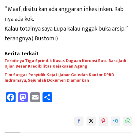
” Maaf, disitu kan ada anggaran inkes inken. Rab
nya ada kok.
Kalau totalnya saya Lupa kalau nggak buka arsip.”
terangnya.( Bustomi)
Berita Terkait
Terbitnya Tiga Sprindik Kasus Dugaan Korupsi Batu Bara Jadi
Ujian Besar Kredibilitas Kejaksaan Agung
Tim Satgas Penyidik Kejati Jabar Geledah Kantor DPRD
Indramayu, Sejumlah Dokumen Diamankan
Fa
M
E
Sh
ce
as
m
ar
b
to
ail
e
oo
d
k
o