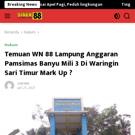
Langsung
vei Usai Apel Pagi, Peduli lingkungan
Breaking News
Tingkatkan Kualitas 
ke
konten
Beranda
Hukum
Hukum
Temuan WN 88 Lampung Anggaran
Pamsimas Banyu Mili 3 Di Waringin
Sari Timur Mark Up ?
SIBER88
Juli 25, 2021