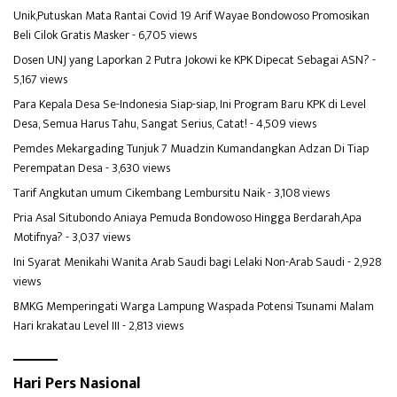
Unik,Putuskan Mata Rantai Covid 19 Arif Wayae Bondowoso Promosikan
Beli Cilok Gratis Masker
- 6,705 views
Dosen UNJ yang Laporkan 2 Putra Jokowi ke KPK Dipecat Sebagai ASN?
-
5,167 views
Para Kepala Desa Se-Indonesia Siap-siap, Ini Program Baru KPK di Level
Desa, Semua Harus Tahu, Sangat Serius, Catat!
- 4,509 views
Pemdes Mekargading Tunjuk 7 Muadzin Kumandangkan Adzan Di Tiap
Perempatan Desa
- 3,630 views
Tarif Angkutan umum Cikembang Lembursitu Naik
- 3,108 views
Pria Asal Situbondo Aniaya Pemuda Bondowoso Hingga Berdarah,Apa
Motifnya?
- 3,037 views
Ini Syarat Menikahi Wanita Arab Saudi bagi Lelaki Non-Arab Saudi
- 2,928
views
BMKG Memperingati Warga Lampung Waspada Potensi Tsunami Malam
Hari krakatau Level III
- 2,813 views
Hari Pers Nasional