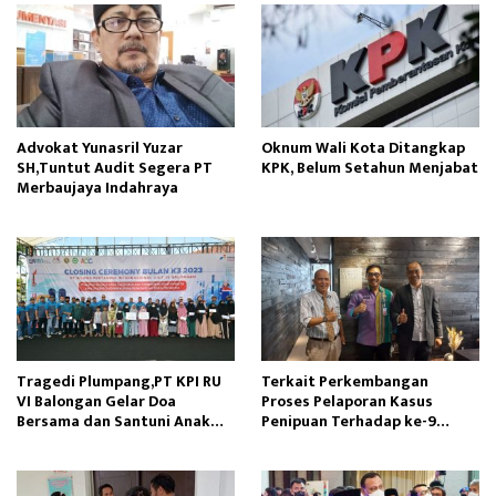
Advokat Yunasril Yuzar
Oknum Wali Kota Ditangkap
SH,Tuntut Audit Segera PT
KPK, Belum Setahun Menjabat
Merbaujaya Indahraya
Tragedi Plumpang,PT KPI RU
Terkait Perkembangan
VI Balongan Gelar Doa
Proses Pelaporan Kasus
Bersama dan Santuni Anak
Penipuan Terhadap ke-9
Yatim
Korban Klien Kami