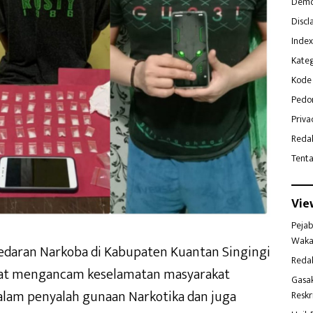
Demo
Discl
Index
Kateg
Kode 
Pedo
Priva
Reda
Tent
Vie
Pejab
Waka
edaran Narkoba di Kabupaten Kuantan Singingi
Reda
apat mengancam keselamatan masyarakat
Gasa
alam penyalah gunaan Narkotika dan juga
Reskr