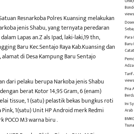
Unik,
Bondo
view
, Satuan Resnarkoba Polres Kuansing melakukan
Dosen
koba jenis Shabu, yang ternyata peredaran
Seba
dalam Lapas an.Z als Ipad, laki-laki,19 thn,
Para 
Baru 
gging Baru Kec.Sentajo Raya Kab.Kuansing dan
Catat
sta, alamat di Desa Kampung Baru Sentajo
Pemd
Adza
Tari
n dari pelaku berupa Narkoba jenis Shabu
view
Pria
t dengan berat Kotor 14,95 Gram, 6 (enam)
Berd
lai tissue, 1 (satu) pelastik bekas bungkus roti
Ini S
a Pink, 1(satu) Unit HP Android merk Redmi
Arab
rk POCO M3 warna biru .
BMKG
Tsuna