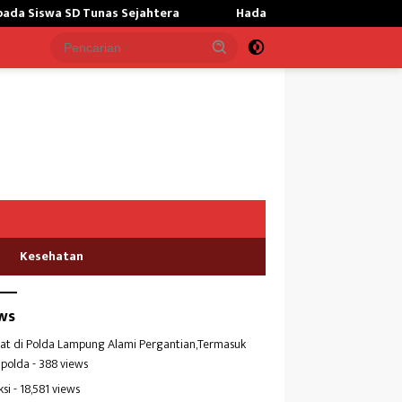
htera
Hadapi Potensi El Nino,Bulog Lampung Perkuat Cada
Kesehatan
ws
at di Polda Lampung Alami Pergantian,Termasuk
polda
- 388 views
ksi
- 18,581 views