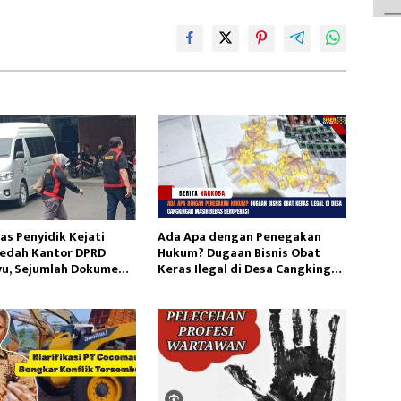
as Penyidik Kejati
Ada Apa dengan Penegakan
ledah Kantor DPRD
Hukum? Dugaan Bisnis Obat
u, Sejumlah Dokumen
Keras Ilegal di Desa Cangkingan
an
Masih Bebas Beroperasi