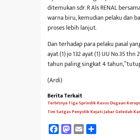
ditemukan sdr. R Als RENAL bersam
warna biru, kemudian pelaku dan ba
proses lebih lanjut.
Dan terhadap para pelaku pasal yang 
ayat (1) jo 132 ayat (1) UU No.35 
tahun paling singkat 4 tahun,”tutup
(Ardi)
Berita Terkait
Terbitnya Tiga Sprindik Kasus Dugaan Korupsi
Tim Satgas Penyidik Kejati Jabar Geledah 
Fa
M
E
Sh
ce
as
m
ar