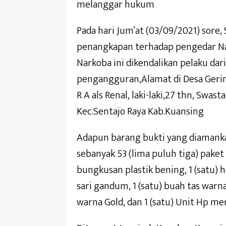
melanggar hukum
Pada hari Jum’at (03/09/2021) sore
penangkapan terhadap pengedar Nar
Narkoba ini dikendalikan pelaku dari 
pengangguran,Alamat di Desa Gerin
R A als Renal, laki-laki,27 thn, Swa
Kec.Sentajo Raya Kab.Kuansing
Adapun barang bukti yang diamanka
sebanyak 53 (lima puluh tiga) pake
bungkusan plastik bening, 1 (satu) he
sari gandum, 1 (satu) buah tas warn
warna Gold, dan 1 (satu) Unit Hp me