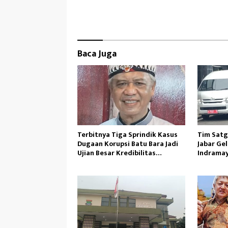
b
to
ail
e
oo
d
k
o
Baca Juga
n
Terbitnya Tiga Sprindik Kasus
Tim Satg
Dugaan Korupsi Batu Bara Jadi
Jabar Ge
Ujian Besar Kredibilitas
Indramay
Kejaksaan Agung
Diamank