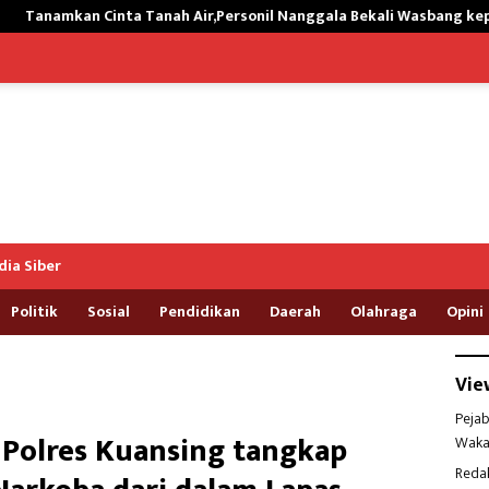
 Air,Personil Nanggala Bekali Wasbang kepada Siswa SD Tunas Seja
ia Siber
Politik
Sosial
Pendidikan
Daerah
Olahraga
Opini
Vie
Pejab
 Polres Kuansing tangkap
Waka
Reda