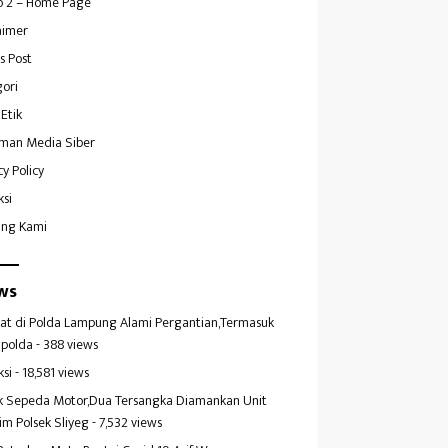
 2 – Home Page
aimer
s Post
ori
Etik
man Media Siber
cy Policy
ksi
ang Kami
ws
at di Polda Lampung Alami Pergantian,Termasuk
polda
- 388 views
ksi
- 18,581 views
k Sepeda Motor,Dua Tersangka Diamankan Unit
im Polsek Sliyeg
- 7,532 views