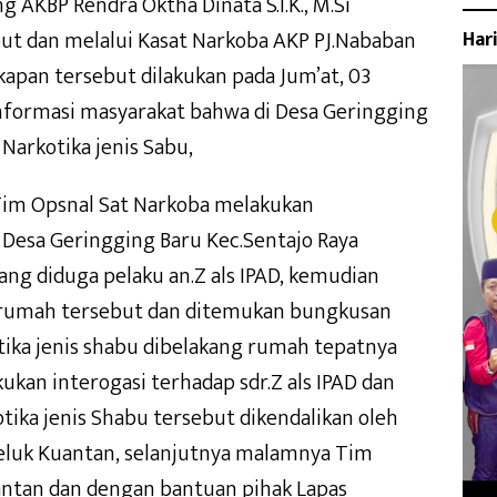
 AKBP Rendra Oktha Dinata S.I.K., M.Si
 dan melalui Kasat Narkoba AKP PJ.Nababan
Har
pan tersebut dilakukan pada Jum’at, 03
nformasi masyarakat bahwa di Desa Geringging
 Narkotika jenis Sabu,
 Tim Opsnal Sat Narkoba melakukan
Desa Geringging Baru Kec.Sentajo Raya
ng diduga pelaku an.Z als IPAD, kemudian
r rumah tersebut dan ditemukan bungkusan
otika jenis shabu dibelakang rumah tepatnya
kukan interogasi terhadap sdr.Z als IPAD dan
tika jenis Shabu tersebut dikendalikan oleh
Teluk Kuantan, selanjutnya malamnya Tim
ntan dan dengan bantuan pihak Lapas