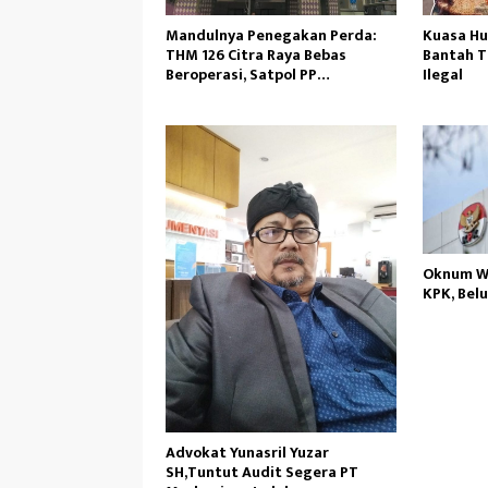
Mandulnya Penegakan Perda:
Kuasa H
THM 126 Citra Raya Bebas
Bantah 
Beroperasi, Satpol PP
Ilegal
Tangerang Tutup Mata?
Oknum Wa
KPK, Bel
Advokat Yunasril Yuzar
SH,Tuntut Audit Segera PT