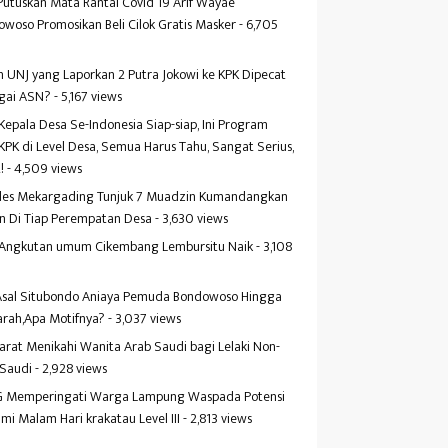
Putuskan Mata Rantai Covid 19 Arif Wayae
woso Promosikan Beli Cilok Gratis Masker
- 6,705
s
 UNJ yang Laporkan 2 Putra Jokowi ke KPK Dipecat
gai ASN?
- 5,167 views
Kepala Desa Se-Indonesia Siap-siap, Ini Program
KPK di Level Desa, Semua Harus Tahu, Sangat Serius,
!
- 4,509 views
es Mekargading Tunjuk 7 Muadzin Kumandangkan
n Di Tiap Perempatan Desa
- 3,630 views
f Angkutan umum Cikembang Lembursitu Naik
- 3,108
s
 Asal Situbondo Aniaya Pemuda Bondowoso Hingga
arah,Apa Motifnya?
- 3,037 views
yarat Menikahi Wanita Arab Saudi bagi Lelaki Non-
 Saudi
- 2,928 views
 Memperingati Warga Lampung Waspada Potensi
mi Malam Hari krakatau Level III
- 2,813 views