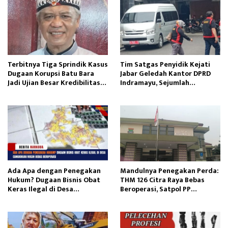
Terbitnya Tiga Sprindik Kasus
Tim Satgas Penyidik Kejati
Dugaan Korupsi Batu Bara
Jabar Geledah Kantor DPRD
Jadi Ujian Besar Kredibilitas
Indramayu, Sejumlah
Kejaksaan Agung
Dokumen Diamankan
Ada Apa dengan Penegakan
Mandulnya Penegakan Perda:
Hukum? Dugaan Bisnis Obat
THM 126 Citra Raya Bebas
Keras Ilegal di Desa
Beroperasi, Satpol PP
Cangkingan Masih Bebas
Tangerang Tutup Mata?
Beroperasi