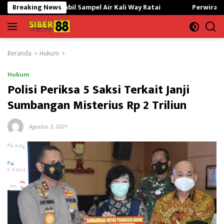
Langsung
Ambil Sampel Air Kali Way Ratai
Breaking News
Perwira Kilang Balongan 
ke
konten
Beranda
Hukum
Hukum
Polisi Periksa 5 Saksi Terkait Janji
Sumbangan Misterius Rp 2 Triliun
Agustus 3, 2021