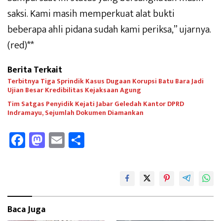
saksi. Kami masih memperkuat alat bukti
beberapa ahli pidana sudah kami periksa,” ujarnya.
(red)**
Berita Terkait
Terbitnya Tiga Sprindik Kasus Dugaan Korupsi Batu Bara Jadi
Ujian Besar Kredibilitas Kejaksaan Agung
Tim Satgas Penyidik Kejati Jabar Geledah Kantor DPRD
Indramayu, Sejumlah Dokumen Diamankan
Fa
M
E
Sh
ce
as
m
ar
b
to
ail
e
oo
d
k
o
Baca Juga
n