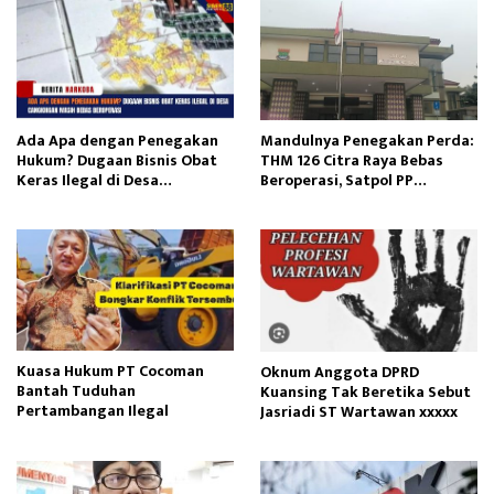
Ada Apa dengan Penegakan
Mandulnya Penegakan Perda:
Hukum? Dugaan Bisnis Obat
THM 126 Citra Raya Bebas
Keras Ilegal di Desa
Beroperasi, Satpol PP
Cangkingan Masih Bebas
Tangerang Tutup Mata?
Beroperasi
Kuasa Hukum PT Cocoman
Oknum Anggota DPRD
Bantah Tuduhan
Kuansing Tak Beretika Sebut
Pertambangan Ilegal
Jasriadi ST Wartawan xxxxx