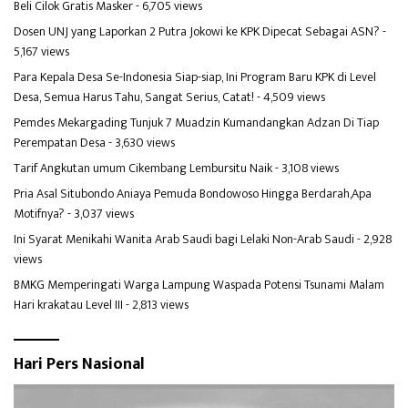
Beli Cilok Gratis Masker
- 6,705 views
Dosen UNJ yang Laporkan 2 Putra Jokowi ke KPK Dipecat Sebagai ASN?
-
5,167 views
Para Kepala Desa Se-Indonesia Siap-siap, Ini Program Baru KPK di Level
Desa, Semua Harus Tahu, Sangat Serius, Catat!
- 4,509 views
Pemdes Mekargading Tunjuk 7 Muadzin Kumandangkan Adzan Di Tiap
Perempatan Desa
- 3,630 views
Tarif Angkutan umum Cikembang Lembursitu Naik
- 3,108 views
Pria Asal Situbondo Aniaya Pemuda Bondowoso Hingga Berdarah,Apa
Motifnya?
- 3,037 views
Ini Syarat Menikahi Wanita Arab Saudi bagi Lelaki Non-Arab Saudi
- 2,928
views
BMKG Memperingati Warga Lampung Waspada Potensi Tsunami Malam
Hari krakatau Level III
- 2,813 views
Hari Pers Nasional