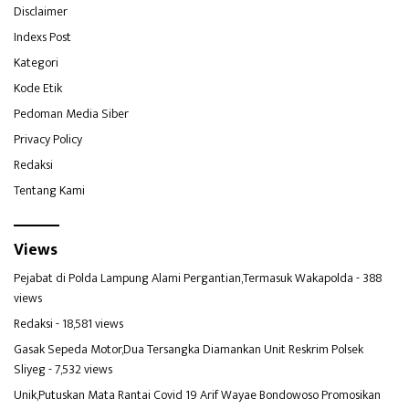
Disclaimer
Indexs Post
Kategori
Kode Etik
Pedoman Media Siber
Privacy Policy
Redaksi
Tentang Kami
Views
Pejabat di Polda Lampung Alami Pergantian,Termasuk Wakapolda
- 388
views
Redaksi
- 18,581 views
Gasak Sepeda Motor,Dua Tersangka Diamankan Unit Reskrim Polsek
Sliyeg
- 7,532 views
Unik,Putuskan Mata Rantai Covid 19 Arif Wayae Bondowoso Promosikan