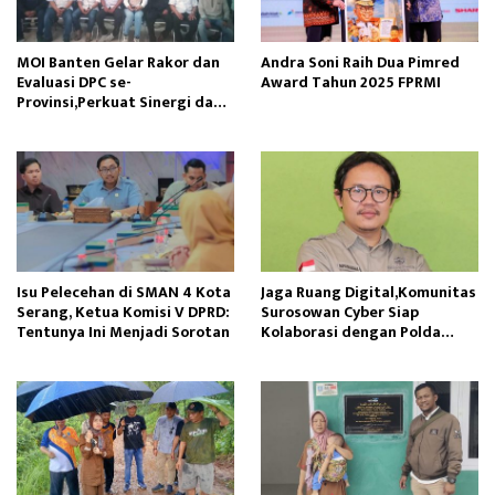
MOI Banten Gelar Rakor dan
Andra Soni Raih Dua Pimred
Evaluasi DPC se-
Award Tahun 2025 FPRMI
Provinsi,Perkuat Sinergi dan
Silaturahmi
Isu Pelecehan di SMAN 4 Kota
Jaga Ruang Digital,Komunitas
Serang, Ketua Komisi V DPRD:
Surosowan Cyber Siap
Tentunya Ini Menjadi Sorotan
Kolaborasi dengan Polda
Banten