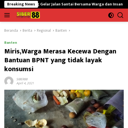
Langsung
elar Jalan Santai Bersama Warga dan Insan Pendidikan
Breaking News
Jat
ke
konten
Beranda
Berita
Regional
Banten
Banten
Miris,Warga Merasa Kecewa Dengan
Bantuan BPNT yang tidak layak
konsumsi
SIBER88
April 4, 2021