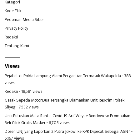
Kategori
Kode Etik
Pedoman Media Siber
Privacy Policy
Redaksi
Tentang Kami
Views
Pejabat di Polda Lampung Alami Pergantian,Termasuk Wakapolda
- 388
views
Redaksi
- 18,581 views
Gasak Sepeda Motor,Dua Tersangka Diamankan Unit Reskrim Polsek
Sliyeg
- 7,532 views
Unik,Putuskan Mata Rantai Covid 19 Arif Wayae Bondowoso Promosikan
Beli Cilok Gratis Masker
- 6,705 views
Dosen UNJ yang Laporkan 2 Putra Jokowi ke KPK Dipecat Sebagai ASN?
-
5,167 views