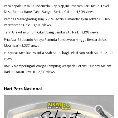
Para Kepala Desa Se-Indonesia Siap-siap, Ini Program Baru KPK di Level
Desa, Semua Harus Tahu, Sangat Serius, Catat!
- 4,509 views
Pemdes Mekargading Tunjuk 7 Muadzin Kumandangkan Adzan Di Tiap
Perempatan Desa
- 3,630 views
Tarif Angkutan umum Cikembang Lembursitu Naik
- 3,108 views
Pria Asal Situbondo Aniaya Pemuda Bondowoso Hingga Berdarah,Apa
Motifnya?
- 3,037 views
Ini Syarat Menikahi Wanita Arab Saudi bagi Lelaki Non-Arab Saudi
- 2,928
views
BMKG Memperingati Warga Lampung Waspada Potensi Tsunami Malam
Hari krakatau Level III
- 2,813 views
Hari Pers Nasional