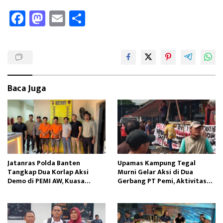
Fa
M
E
Sh
ce
as
m
ar
b
to
ail
e
oo
d
k
o
Baca Juga
n
Jatanras Polda Banten
Upamas Kampung Tegal
Tangkap Dua Korlap Aksi
Murni Gelar Aksi di Dua
Demo di PEMI AW, Kuasa
Gerbang PT Pemi, Aktivitas
Hukum Minta Proses Hukum
Perusahaan Terganggu
Profesional