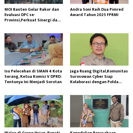
MOI Banten Gelar Rakor dan
Andra Soni Raih Dua Pimred
Evaluasi DPC se-
Award Tahun 2025 FPRMI
Provinsi,Perkuat Sinergi dan
Silaturahmi
Isu Pelecehan di SMAN 4 Kota
Jaga Ruang Digital,Komunitas
Serang, Ketua Komisi V DPRD:
Surosowan Cyber Siap
Tentunya Ini Menjadi Sorotan
Kolaborasi dengan Polda
Banten
Walau di Guyur Hujan, Bupati
Kepedulian Perusahaan