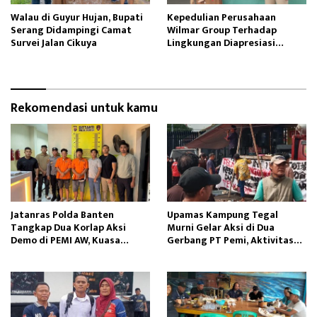
Walau di Guyur Hujan, Bupati
Kepedulian Perusahaan
Serang Didampingi Camat
Wilmar Group Terhadap
Survei Jalan Cikuya
Lingkungan Diapresiasi
Warga Sekitar
Rekomendasi untuk kamu
Jatanras Polda Banten
Upamas Kampung Tegal
Tangkap Dua Korlap Aksi
Murni Gelar Aksi di Dua
Demo di PEMI AW, Kuasa
Gerbang PT Pemi, Aktivitas
Hukum Minta Proses Hukum
Perusahaan Terganggu
Profesional