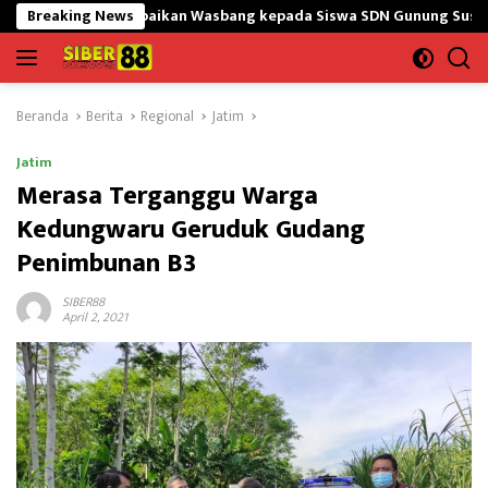
Langsung
Sampaikan Wasbang kepada Siswa SDN Gunung Susu
Breaking News
Bangun 
ke
konten
Beranda
Berita
Regional
Jatim
Jatim
Merasa Terganggu Warga
Kedungwaru Geruduk Gudang
Penimbunan B3
SIBER88
April 2, 2021