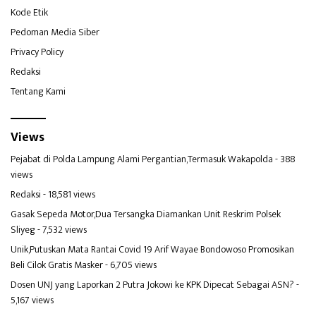
Kode Etik
Pedoman Media Siber
Privacy Policy
Redaksi
Tentang Kami
Views
Pejabat di Polda Lampung Alami Pergantian,Termasuk Wakapolda
- 388
views
Redaksi
- 18,581 views
Gasak Sepeda Motor,Dua Tersangka Diamankan Unit Reskrim Polsek
Sliyeg
- 7,532 views
Unik,Putuskan Mata Rantai Covid 19 Arif Wayae Bondowoso Promosikan
Beli Cilok Gratis Masker
- 6,705 views
Dosen UNJ yang Laporkan 2 Putra Jokowi ke KPK Dipecat Sebagai ASN?
-
5,167 views