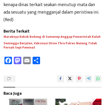
kenapa dinas terkait seakan menutup mata dan
ada sesuatu yang mengganjal dalam peristiwa ini.
(Red)
Berita Terkait
Maraknya Rokok Bodong di Sumenep Anggap Pemerintah Kalah
Seminggu Berjalan, Vaksinasi Drive Thru Polres Malang Tidak
Pernah Sepi Peminat
Fa
M
E
Sh
ce
as
m
ar
b
to
ail
e
oo
d
k
o
Baca Juga
n