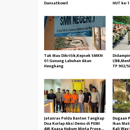
Dansatkowil
HUT ke-1
Tak Mau Dikritik,Kepsek SMKN
Didampi
01 Gunung Labuhan Akan
I/BB,Menh
Hengkang
TP 902/SP
Jatanras Polda Banten Tangkap
Dugaan 
Dua Korlap Aksi Demo di PEMI
Ikan Mat
AW, Kuasa Hukum Minta Proses
Kali Way 