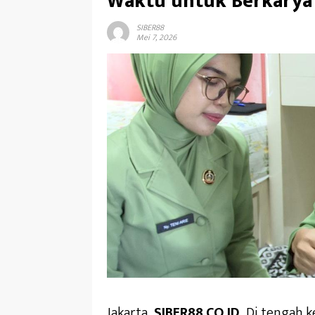
Waktu untuk Berkarya
SIBER88
Mei 7, 2026
Jakarta,
SIBER88.CO.ID
_Di tengah k