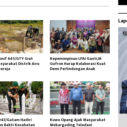
Lap
onif 645/GTY Giat
Kepemimpinan LPAI Ganti,M
syarakat Distrik Airu
Gufron Harap Kolaborasi Kuat
reja ‎
Demi Perlindungan Anak
43/Gatam Hadiri
Kuwu Opang Ajak Masyarakat
an Bakti Kesehatan
Mekargading Teladani