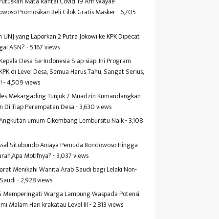
Putuskan Mata Rantai Covid 19 Arif Wayae
woso Promosikan Beli Cilok Gratis Masker
- 6,705
s
 UNJ yang Laporkan 2 Putra Jokowi ke KPK Dipecat
gai ASN?
- 5,167 views
Kepala Desa Se-Indonesia Siap-siap, Ini Program
KPK di Level Desa, Semua Harus Tahu, Sangat Serius,
!
- 4,509 views
es Mekargading Tunjuk 7 Muadzin Kumandangkan
n Di Tiap Perempatan Desa
- 3,630 views
f Angkutan umum Cikembang Lembursitu Naik
- 3,108
s
 Asal Situbondo Aniaya Pemuda Bondowoso Hingga
arah,Apa Motifnya?
- 3,037 views
yarat Menikahi Wanita Arab Saudi bagi Lelaki Non-
 Saudi
- 2,928 views
 Memperingati Warga Lampung Waspada Potensi
mi Malam Hari krakatau Level III
- 2,813 views