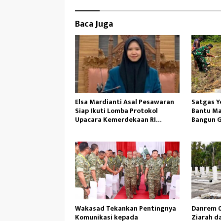
n
Baca Juga
Elsa Mardianti Asal Pesawaran
Satgas Y
Siap Ikuti Lomba Protokol
Bantu Ma
Upacara Kemerdekaan RI
Bangun Ge
Tingkat Nasional
Wakasad Tekankan Pentingnya
Danrem 0
Komunikasi kepada
Ziarah d