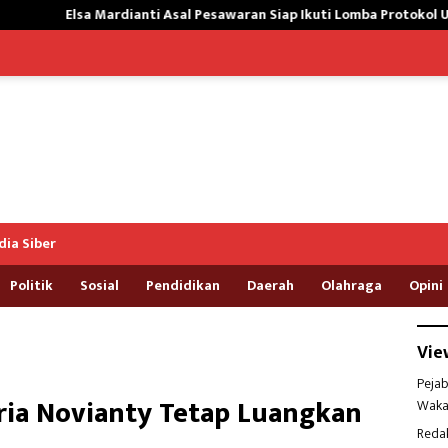
ti Asal Pesawaran Siap Ikuti Lomba Protokol Upacara Kemerdekaan R
ia Siber
Politik
Sosial
Pendidikan
Daerah
Olahraga
Opini
Vie
Pejab
ria Novianty Tetap Luangkan
Waka
Reda