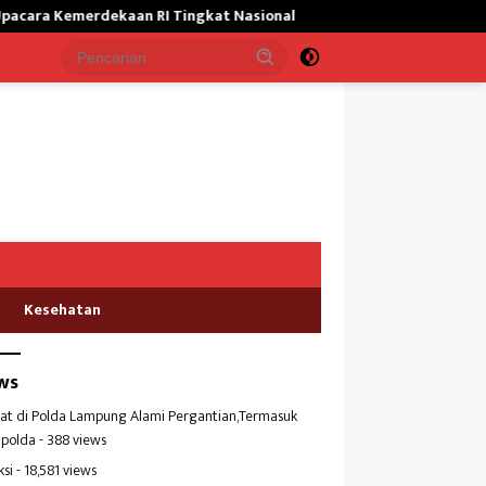
I Tingkat Nasional
Satgas Yonif 645/GTY Giat Bantu Masyar
Kesehatan
ws
at di Polda Lampung Alami Pergantian,Termasuk
polda
- 388 views
ksi
- 18,581 views