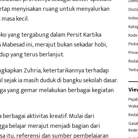
Demo
y,tetap menyisakan ruang untuk menyalurkan
Discl
 masa kecil.
Index
Kateg
toko yang tergabung dalam Persit Kartika
Kode 
G Mabesad ini, merajut bukan sekadar hobi,
Pedo
Priva
dup yang terus berlanjut.
Reda
ungkapkan Zuhria, ketertarikannya terhadap
Tent
 sejak ia masih duduk di bangku sekolah dasar.
rga yang gemar melakukan berbagai kegiatan
Vie
Pejab
Waka
 berbagai aktivitas kreatif. Mulai dari
Reda
Gasa
ga belajar merajut menjadi bagian dari
Reskr
sa itu, referensi dan sumber pembelajaran