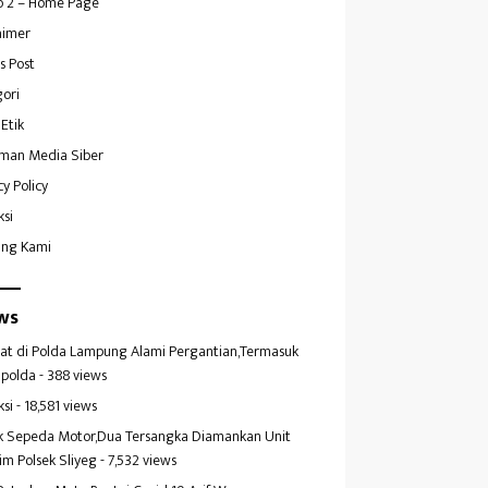
 2 – Home Page
aimer
s Post
ori
Etik
man Media Siber
cy Policy
ksi
ang Kami
ws
at di Polda Lampung Alami Pergantian,Termasuk
polda
- 388 views
ksi
- 18,581 views
k Sepeda Motor,Dua Tersangka Diamankan Unit
im Polsek Sliyeg
- 7,532 views