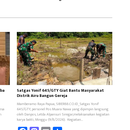
Operasi
mba
Satgas Yonif 645/GTY Giat Bantu Masyarakat
Distrik Airu Bangun Gereja ‎
Mamberamo Raya Papua, SIBER88.CO.ID_Satgas Yonif
esa
645/GTY, personel Pos Muara Nawa yang dipimpin langsung
n
oleh Danpos, Letda Alpansuri Siregar,melaksanakan kegiatan
karya bakti, Minggu (9/8/2026). ‎ Kegiatan…