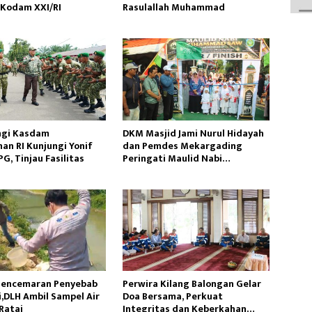
 Kodam XXI/RI
Rasulallah Muhammad
ngi Kasdam
DKM Masjid Jami Nurul Hidayah
an RI Kunjungi Yonif
dan Pemdes Mekargading
G, Tinjau Fasilitas
Peringati Maulid Nabi
Muhammad
Pencemaran Penyebab
Perwira Kilang Balongan Gelar
i,DLH Ambil Sampel Air
Doa Bersama, Perkuat
Ratai
Integritas dan Keberkahan