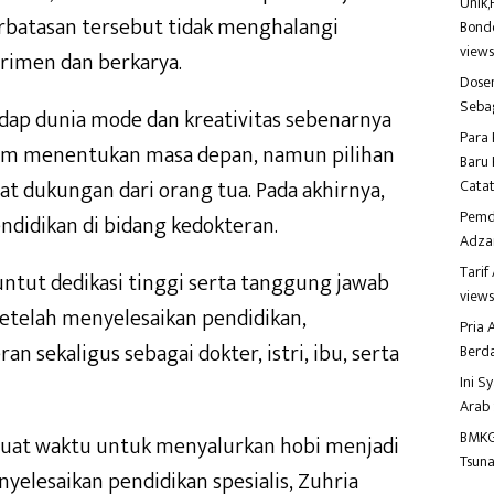
Unik,
rbatasan tersebut tidak menghalangi
Bondo
view
rimen dan berkarya.
Dosen
Seba
dap dunia mode dan kreativitas sebenarnya
Para 
am menentukan masa depan, namun pilihan
Baru 
t dukungan dari orang tua. Pada akhirnya,
Catat
Pemd
idikan di bidang kedokteran.
Adza
Tari
untut dedikasi tinggi serta tanggung jawab
view
etelah menyelesaikan pendidikan,
Pria
n sekaligus sebagai dokter, istri, ibu, serta
Berd
Ini S
Arab
BMKG
uat waktu untuk menyalurkan hobi menjadi
Tsuna
yelesaikan pendidikan spesialis, Zuhria