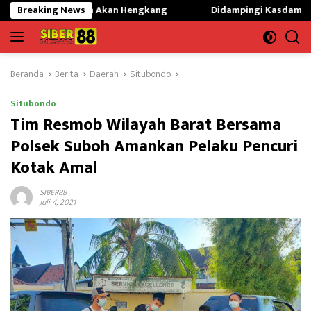
Langsung
uhan Akan Hengkang
Breaking News
Didampingi Kasdam I/BB,Menhan RI Kunju
ke
konten
Beranda
Berita
Daerah
Situbondo
Situbondo
Tim Resmob Wilayah Barat Bersama
Polsek Suboh Amankan Pelaku Pencuri
Kotak Amal
SIBER88
Juli 4, 2021