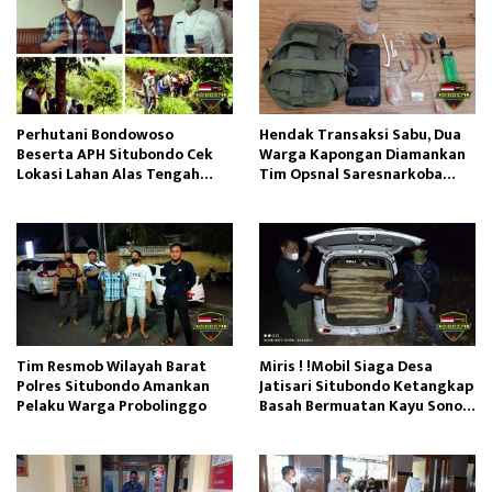
Perhutani Bondowoso
Hendak Transaksi Sabu, Dua
Beserta APH Situbondo Cek
Warga Kapongan Diamankan
Lokasi Lahan Alas Tengah
Tim Opsnal Saresnarkoba
Diduga Sudah Terbit SHM
Polres Situbondo
Tim Resmob Wilayah Barat
Miris ! !Mobil Siaga Desa
Polres Situbondo Amankan
Jatisari Situbondo Ketangkap
Pelaku Warga Probolinggo
Basah Bermuatan Kayu Sono
Keling Diduga Ilegal