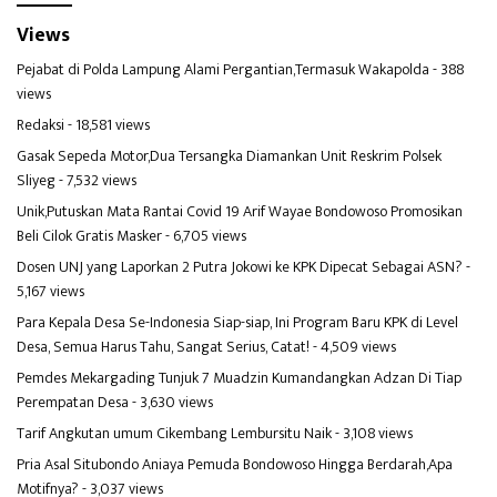
Views
Pejabat di Polda Lampung Alami Pergantian,Termasuk Wakapolda
- 388
views
Redaksi
- 18,581 views
Gasak Sepeda Motor,Dua Tersangka Diamankan Unit Reskrim Polsek
Sliyeg
- 7,532 views
Unik,Putuskan Mata Rantai Covid 19 Arif Wayae Bondowoso Promosikan
Beli Cilok Gratis Masker
- 6,705 views
Dosen UNJ yang Laporkan 2 Putra Jokowi ke KPK Dipecat Sebagai ASN?
-
5,167 views
Para Kepala Desa Se-Indonesia Siap-siap, Ini Program Baru KPK di Level
Desa, Semua Harus Tahu, Sangat Serius, Catat!
- 4,509 views
Pemdes Mekargading Tunjuk 7 Muadzin Kumandangkan Adzan Di Tiap
Perempatan Desa
- 3,630 views
Tarif Angkutan umum Cikembang Lembursitu Naik
- 3,108 views
Pria Asal Situbondo Aniaya Pemuda Bondowoso Hingga Berdarah,Apa
Motifnya?
- 3,037 views