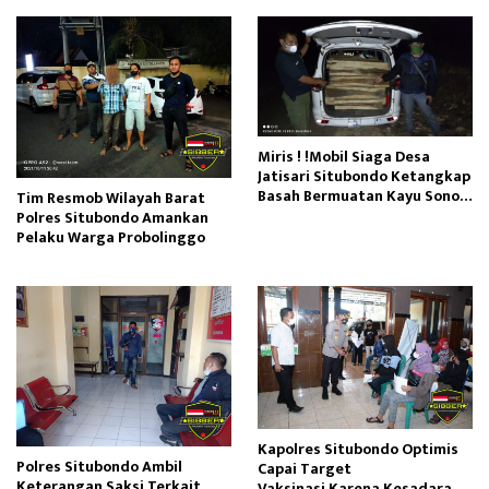
Miris ! !Mobil Siaga Desa
Jatisari Situbondo Ketangkap
Basah Bermuatan Kayu Sono
Tim Resmob Wilayah Barat
Keling Diduga Ilegal
Polres Situbondo Amankan
Pelaku Warga Probolinggo
Kapolres Situbondo Optimis
Polres Situbondo Ambil
Capai Target
Keterangan Saksi Terkait
Vaksinasi,Karena Kesadaran