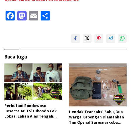
Fa
M
E
Sh
ce
as
m
ar
b
to
ail
e
oo
d
k
o
Baca Juga
n
Perhutani Bondowoso
Beserta APH Situbondo Cek
Hendak Transaksi Sabu, Dua
Lokasi Lahan Alas Tengah
Warga Kapongan Diamankan
Diduga Sudah Terbit SHM
Tim Opsnal Saresnarkoba
Polres Situbondo