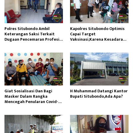
Polres Situbondo Ambil
Kapolres Situbondo Optimis
Keterangan Saksi Terkait
Capai Target
Dugaan Pencemaran Profesi
Vaksinasi,Karena Kesadaran
Wartawan
Meningkat
Giat Sosialisasi Dan Bagi
H Muhammad Datangi Kantor
Masker Dalam Rangka
Bupati Situbondo,Ada Apa?
Mencegah Penularan Covid-19
Di Desa Kotakan