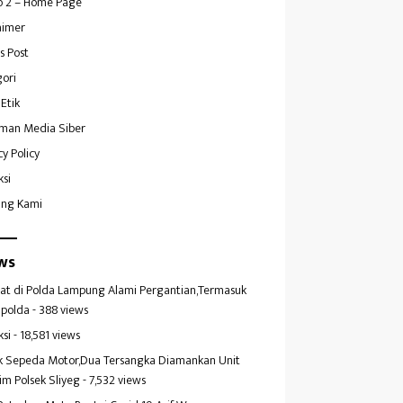
 2 – Home Page
aimer
s Post
ori
Etik
man Media Siber
cy Policy
ksi
ang Kami
ws
at di Polda Lampung Alami Pergantian,Termasuk
polda
- 388 views
ksi
- 18,581 views
k Sepeda Motor,Dua Tersangka Diamankan Unit
im Polsek Sliyeg
- 7,532 views