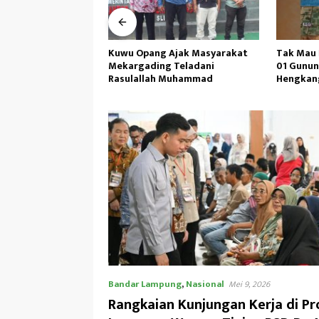
Ajak Masyarakat
Tak Mau Dikritik,Kepsek SMKN
Didampi
 Teladani
01 Gunung Labuhan Akan
I/BB,Menh
 Muhammad
Hengkang
TP 902/SP
Bandar Lampung
,
Nasional
Mei 9, 2026
Rangkaian Kunjungan Kerja di Pro