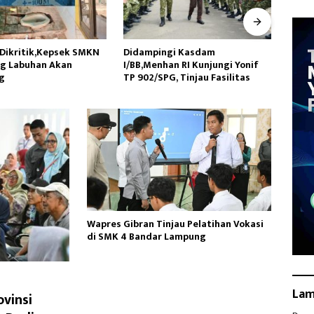
ngi Kasdam
DKM Masjid Jami Nurul Hidayah
Jatan
an RI Kunjungi Yonif
dan Pemdes Mekargading
Dua K
G, Tinjau Fasilitas
Peringati Maulid Nabi
AW, K
Muhammad
Hukum
Wapres Gibran Tinjau Pelatihan Vokasi
di SMK 4 Bandar Lampung
La
vinsi