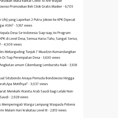
Putuskan Mata Rantai Covid 19 Arif Wayae
woso Promosikan Beli Cilok Gratis Masker
- 6,705
s
 UNJ yang Laporkan 2 Putra Jokowi ke KPK Dipecat
gai ASN?
- 5,167 views
Kepala Desa Se-Indonesia Siap-siap, Ini Program
KPK di Level Desa, Semua Harus Tahu, Sangat Serius,
!
- 4,509 views
es Mekargading Tunjuk 7 Muadzin Kumandangkan
n Di Tiap Perempatan Desa
- 3,630 views
f Angkutan umum Cikembang Lembursitu Naik
- 3,108
s
 Asal Situbondo Aniaya Pemuda Bondowoso Hingga
arah,Apa Motifnya?
- 3,037 views
yarat Menikahi Wanita Arab Saudi bagi Lelaki Non-
 Saudi
- 2,928 views
 Memperingati Warga Lampung Waspada Potensi
mi Malam Hari krakatau Level III
- 2,813 views