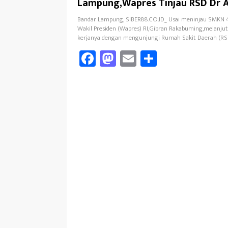
Lampung,Wapres Tinjau RSD Dr A
Tjokrodipo
Bandar Lampung, SIBER88.CO.ID_ Usai meninjau SMKN 
Wakil Presiden (Wapres) RI,Gibran Rakabuming,melanju
kerjanya dengan mengunjungi Rumah Sakit Daerah (RS
Fa
M
E
Sh
ce
as
m
ar
b
to
ail
e
oo
d
k
o
n