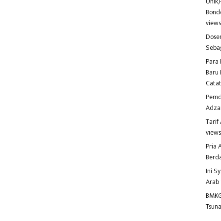
Unik,
Bondo
view
Dosen
Seba
Para 
Baru 
Catat
Pemd
Adza
Tari
view
Pria
Berd
Ini S
Arab
BMKG
Tsuna