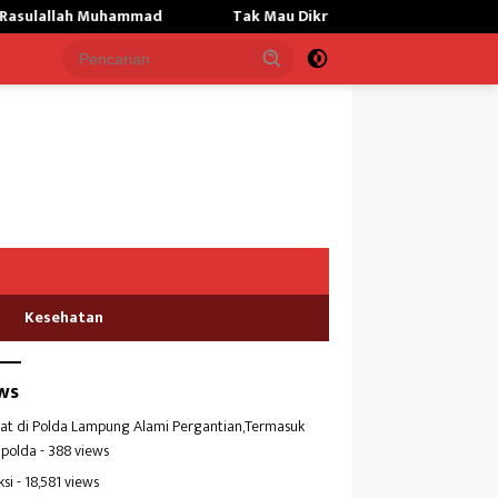
Muhammad
Tak Mau Dikritik,Kepsek SMKN 01 Gunung Labuha
Kesehatan
ws
at di Polda Lampung Alami Pergantian,Termasuk
polda
- 388 views
ksi
- 18,581 views