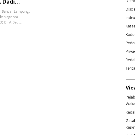
 Dadi
Demo
Discl
4 Bandar Lampung,
tkan agenda
Index
D) Dr A Dadi…
Kateg
Kode 
Pedo
Priva
Reda
Tent
Vie
Pejab
Waka
Reda
Gasa
Reskr