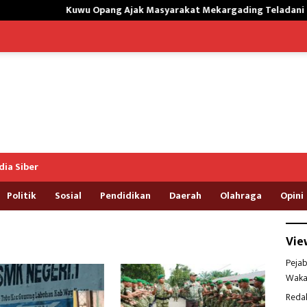
Kuwu Opang Ajak Masyarakat Mekargading Teladani Rasulallah 
ia Siber
Politik
Sosial
Pendidikan
Daerah
Olahraga
Opini
Vie
Pejab
Waka
Reda