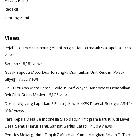
Privacy Policy
Redaksi
Tentang Kami
Views
Pejabat di Polda Lampung Alami Pergantian,Termasuk Wakapolda
- 388
views
Redaksi
- 18,581 views
Gasak Sepeda Motor,Dua Tersangka Diamankan Unit Reskrim Polsek
Sliyeg
- 7,532 views
Unik,Putuskan Mata Rantai Covid 19 Arif Wayae Bondowoso Promosikan
Beli Cilok Gratis Masker
- 6,705 views
Dosen UNJ yang Laporkan 2 Putra Jokowi ke KPK Dipecat Sebagai ASN?
-
5,167 views
Para Kepala Desa Se-Indonesia Siap-siap, Ini Program Baru KPK di Level
Desa, Semua Harus Tahu, Sangat Serius, Catat!
- 4,509 views
Pemdes Mekargading Tunjuk 7 Muadzin Kumandangkan Adzan Di Tiap