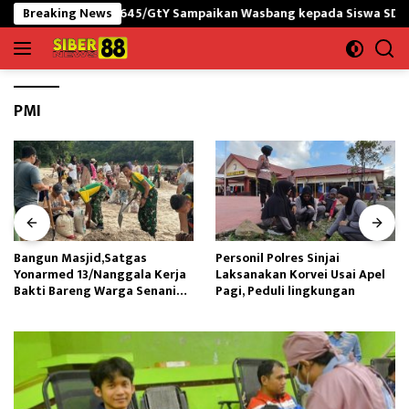
Langsung
RI-PNG yonif 645/GtY Sampaikan Wasbang kepada Siswa SDN Gunun
Breaking News
ke
konten
PMI
Bangun Masjid,Satgas
Personil Polres Sinjai
Yonarmed 13/Nanggala Kerja
Laksanakan Korvei Usai Apel
Bakti Bareng Warga Senaning
Pagi, Peduli lingkungan
Ambil Pasir Sungai