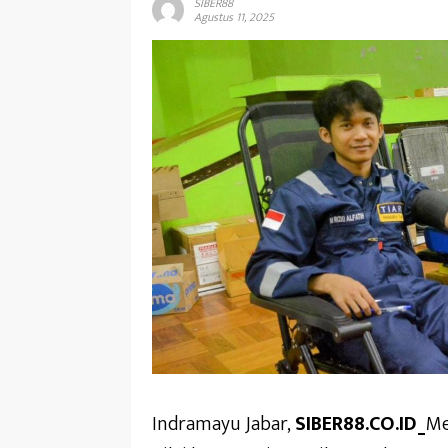
SIBER88
Agustus 11, 2025
Indramayu Jabar,
SIBER88.CO.ID_
Me