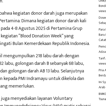
n.
Unik,
Bondo
view
 bahwa kegiatan donor darah juga merupakan
Dosen
ertamina. Dimana kegiatan donor darah kali
Seba
k pada 4-8 Agustus 2025 di Pertamina Grup
Para 
 kegiatan “Blood Donation Week” yang
Baru 
Catat
ngati Bulan Kemerdekaan Republik Indonesia.
Pemd
Adza
asil mengumpulkan 218 labu darah dengan
Tari
2 labu, golongan darah B sebanyak 68 labu,
view
dan golongan darah AB 13 labu. Selanjutnya
Pria
Berd
an kepada PMI Indramayu untuk dikelola dan
Ini S
 yang memerlukan.
Arab
BMKG
ia juga menyediakan layanan Voluntary
Tsuna
n Immunodeficiency Virus (HIV) gratis sebagai