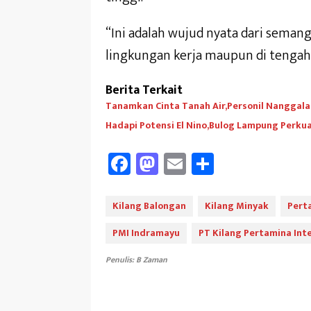
“Ini adalah wujud nyata dari semang
lingkungan kerja maupun di tengah
Berita Terkait
Tanamkan Cinta Tanah Air,Personil Nanggala
Hadapi Potensi El Nino,Bulog Lampung Perk
Fa
M
E
Sh
ce
as
m
ar
b
to
ail
e
Kilang Balongan
Kilang Minyak
Pert
oo
d
PMI Indramayu
PT Kilang Pertamina Inte
k
o
Penulis: B Zaman
n