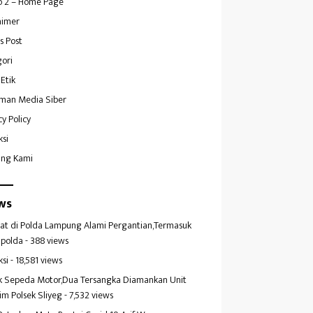
 2 – Home Page
aimer
s Post
ori
Etik
man Media Siber
cy Policy
ksi
ang Kami
ws
at di Polda Lampung Alami Pergantian,Termasuk
polda
- 388 views
ksi
- 18,581 views
k Sepeda Motor,Dua Tersangka Diamankan Unit
im Polsek Sliyeg
- 7,532 views