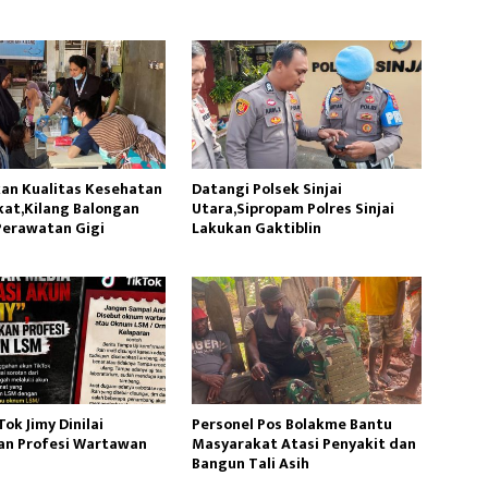
Susu
Ambil Pasir Sungai
an Kualitas Kesehatan
Datangi Polsek Sinjai
at,Kilang Balongan
Utara,Sipropam Polres Sinjai
Perawatan Gigi
Lakukan Gaktiblin
ok Jimy Dinilai
Personel Pos Bolakme Bantu
n Profesi Wartawan
Masyarakat Atasi Penyakit dan
Bangun Tali Asih