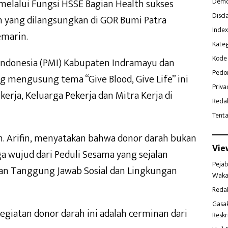
 melalui Fungsi HSSE Bagian Health sukses
Demo
Discl
h yang dilangsungkan di GOR Bumi Patra
Index
emarin.
Kateg
Kode 
Indonesia (PMI) Kabupaten Indramayu dan
Pedo
 mengusung tema “Give Blood, Give Life” ini
Priva
kerja, Keluarga Pekerja dan Mitra Kerja di
Reda
Tent
. Arifin, menyatakan bahwa donor darah bukan
Vie
ga wujud dari Peduli Sesama yang sejalan
Pejab
 dan Tanggung Jawab Sosial dan Lingkungan
Waka
Reda
Gasa
egiatan donor darah ini adalah cerminan dari
Reskr