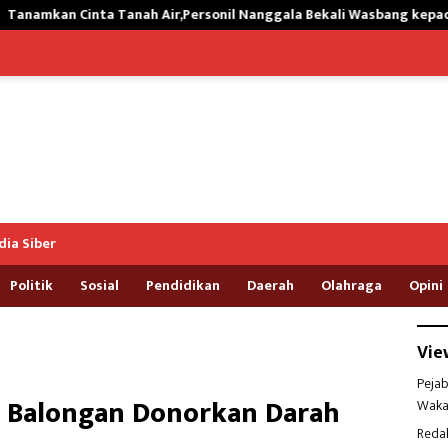
Air,Personil Nanggala Bekali Wasbang kepada Siswa SD Tunas Sejah
ia Siber
Politik
Sosial
Pendidikan
Daerah
Olahraga
Opini
Vie
Pejab
g Balongan Donorkan Darah
Waka
Reda