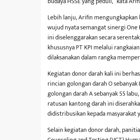
budaya HSSE yang peduli,” kata Arifi
Lebih lanju, Arifin mengungkapkan
wujud nyata semangat sinergi One P
ini diselenggarakan secara serenta
khususnya PT KPI melalui rangkaian
dilaksanakan dalam rangka memperi
Kegiatan donor darah kali ini berh
rincian golongan darah O sebanyak 8
golongan darah A sebanyak 55 labu, 
ratusan kantong darah ini diserahk
didistribusikan kepada masyarakat
Selain kegiatan donor darah, panit
Counseling and Testing (VCT) Huma