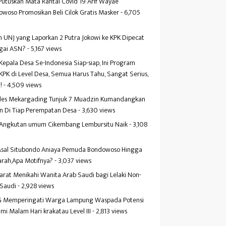
Putuskan Mata Rantai Covid 19 Arif Wayae
woso Promosikan Beli Cilok Gratis Masker
- 6,705
s
 UNJ yang Laporkan 2 Putra Jokowi ke KPK Dipecat
gai ASN?
- 5,167 views
Kepala Desa Se-Indonesia Siap-siap, Ini Program
KPK di Level Desa, Semua Harus Tahu, Sangat Serius,
!
- 4,509 views
es Mekargading Tunjuk 7 Muadzin Kumandangkan
n Di Tiap Perempatan Desa
- 3,630 views
f Angkutan umum Cikembang Lembursitu Naik
- 3,108
s
 Asal Situbondo Aniaya Pemuda Bondowoso Hingga
arah,Apa Motifnya?
- 3,037 views
yarat Menikahi Wanita Arab Saudi bagi Lelaki Non-
 Saudi
- 2,928 views
 Memperingati Warga Lampung Waspada Potensi
mi Malam Hari krakatau Level III
- 2,813 views