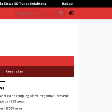
tera
Hadapi Potensi El Nino,Bulog Lampung Perkuat Cadan
Kesehatan
ws
at di Polda Lampung Alami Pergantian,Termasuk
polda
- 388 views
ksi
- 18,581 views