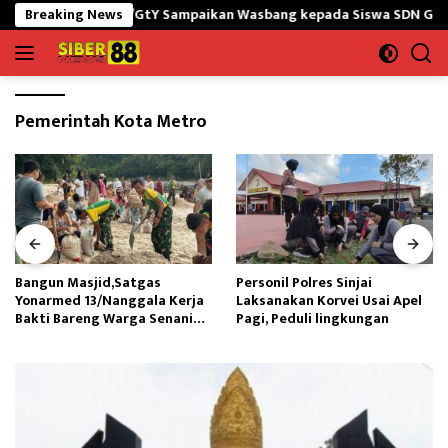
Langsung
NG yonif 645/GtY Sampaikan Wasbang kepada Siswa SDN Gunung Sus
Breaking News
ke
konten
Pemerintah Kota Metro
Bangun Masjid,Satgas
Personil Polres Sinjai
Yonarmed 13/Nanggala Kerja
Laksanakan Korvei Usai Apel
Bakti Bareng Warga Senaning
Pagi, Peduli lingkungan
Ambil Pasir Sungai