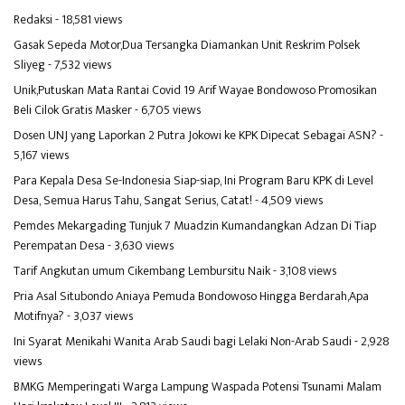
Redaksi
- 18,581 views
Gasak Sepeda Motor,Dua Tersangka Diamankan Unit Reskrim Polsek
Sliyeg
- 7,532 views
Unik,Putuskan Mata Rantai Covid 19 Arif Wayae Bondowoso Promosikan
Beli Cilok Gratis Masker
- 6,705 views
Dosen UNJ yang Laporkan 2 Putra Jokowi ke KPK Dipecat Sebagai ASN?
-
5,167 views
Para Kepala Desa Se-Indonesia Siap-siap, Ini Program Baru KPK di Level
Desa, Semua Harus Tahu, Sangat Serius, Catat!
- 4,509 views
Pemdes Mekargading Tunjuk 7 Muadzin Kumandangkan Adzan Di Tiap
Perempatan Desa
- 3,630 views
Tarif Angkutan umum Cikembang Lembursitu Naik
- 3,108 views
Pria Asal Situbondo Aniaya Pemuda Bondowoso Hingga Berdarah,Apa
Motifnya?
- 3,037 views
Ini Syarat Menikahi Wanita Arab Saudi bagi Lelaki Non-Arab Saudi
- 2,928
views
BMKG Memperingati Warga Lampung Waspada Potensi Tsunami Malam