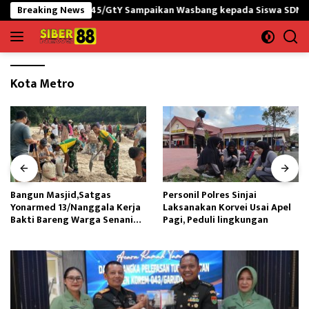
Langsung
NG yonif 645/GtY Sampaikan Wasbang kepada Siswa SDN Gunung Su
Breaking News
ke
konten
Kota Metro
Bangun Masjid,Satgas
Personil Polres Sinjai
Yonarmed 13/Nanggala Kerja
Laksanakan Korvei Usai Apel
Bakti Bareng Warga Senaning
Pagi, Peduli lingkungan
Ambil Pasir Sungai