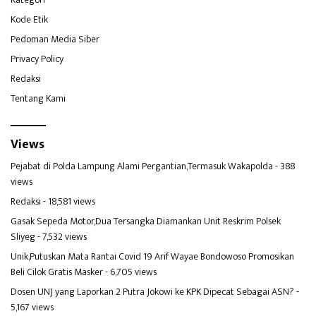
Kode Etik
Pedoman Media Siber
Privacy Policy
Redaksi
Tentang Kami
Views
Pejabat di Polda Lampung Alami Pergantian,Termasuk Wakapolda
- 388
views
Redaksi
- 18,581 views
Gasak Sepeda Motor,Dua Tersangka Diamankan Unit Reskrim Polsek
Sliyeg
- 7,532 views
Unik,Putuskan Mata Rantai Covid 19 Arif Wayae Bondowoso Promosikan
Beli Cilok Gratis Masker
- 6,705 views
Dosen UNJ yang Laporkan 2 Putra Jokowi ke KPK Dipecat Sebagai ASN?
-
5,167 views