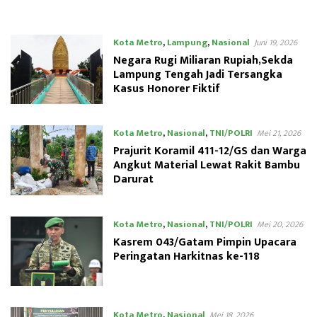
Bangsa
Kota Metro
,
Lampung
,
Nasional
Juni 19, 2026
Negara Rugi Miliaran Rupiah,Sekda
Lampung Tengah Jadi Tersangka
Kasus Honorer Fiktif
Kota Metro
,
Nasional
,
TNI/POLRI
Mei 21, 2026
Prajurit Koramil 411-12/GS dan Warga
Angkut Material Lewat Rakit Bambu
Darurat
Kota Metro
,
Nasional
,
TNI/POLRI
Mei 20, 2026
Kasrem 043/Gatam Pimpin Upacara
Peringatan Harkitnas ke-118
Kota Metro
,
Nasional
Mei 18, 2026