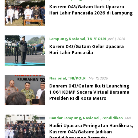
Kasrem 043/Gatam Ikuti Upacara
Hari Lahir Pancasila 2026 di Lampung
Lampung
,
Nasional
,
TNI/POLRI
Juni 1, 2026
Korem 043/Gatam Gelar Upacara
Hari Lahir Pancasila
Nasional
,
TNI/POLRI
Mei 16, 2026
Danrem 043/Gatam Ikuti Launching
1.061 KDMP Secara Virtual Bersama
Presiden RI di Kota Metro
Bandar Lampung
,
Nasional
,
Pendidikan
Mei
4, 2026
Hadiri Upacara Peringatan Hardiknas,
Kasrem 043/Gatam: Jadikan