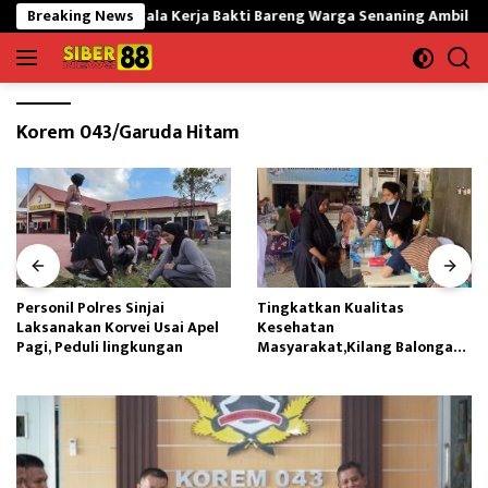
Langsung
 13/Nanggala Kerja Bakti Bareng Warga Senaning Ambil Pasir Sunga
Breaking News
ke
konten
Korem 043/Garuda Hitam
Personil Polres Sinjai
Tingkatkan Kualitas
Laksanakan Korvei Usai Apel
Kesehatan
Pagi, Peduli lingkungan
Masyarakat,Kilang Balongan
Edukasi Perawatan Gigi