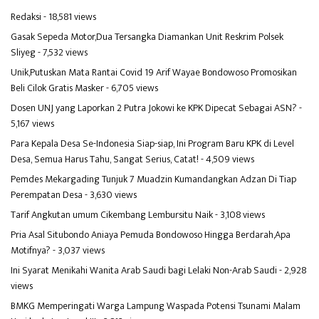
Redaksi
- 18,581 views
Gasak Sepeda Motor,Dua Tersangka Diamankan Unit Reskrim Polsek
Sliyeg
- 7,532 views
Unik,Putuskan Mata Rantai Covid 19 Arif Wayae Bondowoso Promosikan
Beli Cilok Gratis Masker
- 6,705 views
Dosen UNJ yang Laporkan 2 Putra Jokowi ke KPK Dipecat Sebagai ASN?
-
5,167 views
Para Kepala Desa Se-Indonesia Siap-siap, Ini Program Baru KPK di Level
Desa, Semua Harus Tahu, Sangat Serius, Catat!
- 4,509 views
Pemdes Mekargading Tunjuk 7 Muadzin Kumandangkan Adzan Di Tiap
Perempatan Desa
- 3,630 views
Tarif Angkutan umum Cikembang Lembursitu Naik
- 3,108 views
Pria Asal Situbondo Aniaya Pemuda Bondowoso Hingga Berdarah,Apa
Motifnya?
- 3,037 views
Ini Syarat Menikahi Wanita Arab Saudi bagi Lelaki Non-Arab Saudi
- 2,928
views
BMKG Memperingati Warga Lampung Waspada Potensi Tsunami Malam