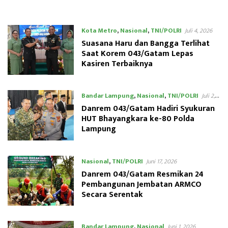
TMMD ke-129 di Dua Wilayah
Masyarakat
Kota Metro
,
Nasional
,
TNI/POLRI
Juli 4, 2026
Suasana Haru dan Bangga Terlihat
Saat Korem 043/Gatam Lepas
Kasiren Terbaiknya
Bandar Lampung
,
Nasional
,
TNI/POLRI
Juli 2,
2026
Danrem 043/Gatam Hadiri Syukuran
HUT Bhayangkara ke-80 Polda
Lampung
Nasional
,
TNI/POLRI
Juni 17, 2026
Danrem 043/Gatam Resmikan 24
Pembangunan Jembatan ARMCO
Secara Serentak
Bandar Lampung
,
Nasional
Juni 1, 2026