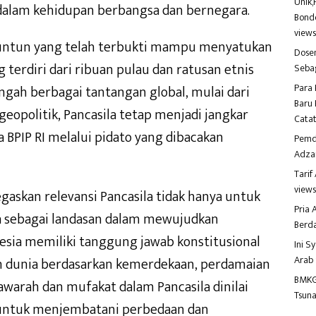
Unik,
dalam kehidupan berbangsa dan bernegara.
Bondo
view
untun yang telah terbukti mampu menyatukan
Dosen
terdiri dari ribuan pulau dan ratusan etnis
Seba
Para 
ngah berbagai tantangan global, mulai dari
Baru 
geopolitik, Pancasila tetap menjadi jangkar
Catat
a BPIP RI melalui pidato yang dibacakan
Pemd
Adza
Tari
view
askan relevansi Pancasila tidak hanya untuk
Pria
a sebagai landasan dalam mewujudkan
Berd
esia memiliki tanggung jawab konstitusional
Ini S
Arab
n dunia berdasarkan kemerdekaan, perdamaian
BMKG
yawarah dan mufakat dalam Pancasila dinilai
Tsuna
 untuk menjembatani perbedaan dan