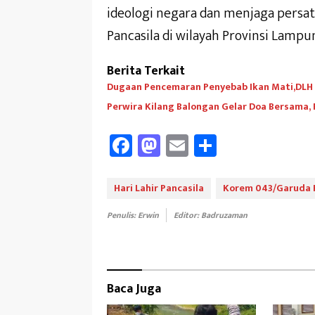
ideologi negara dan menjaga persat
Pancasila di wilayah Provinsi Lampu
Berita Terkait
Dugaan Pencemaran Penyebab Ikan Mati,DLH A
Perwira Kilang Balongan Gelar Doa Bersama,
Fa
M
E
Sh
ce
as
m
ar
b
to
ail
e
Hari Lahir Pancasila
Korem 043/Garuda 
oo
d
Penulis: Erwin
Editor: Badruzaman
k
o
n
Baca Juga