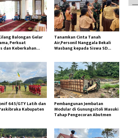
Kilang Balongan Gelar
Tanamkan Cinta Tanah
ama, Perkuat
Air,Personil Nanggala Bekali
as dan Keberkahan
Wasbang kepada Siswa SD
Tunas Sejahtera
onif 645/GTY Latih dan
Pembangunan Jembatan
Paskibraka Kabupaten
Modular di Gunungsitoli Masuki
Tahap Pengecoran Abutmen