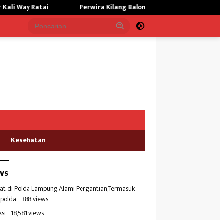
Perwira Kilang Balongan Gelar Doa Bersama, Perkuat Integritas da
Kesehatan
ws
at di Polda Lampung Alami Pergantian,Termasuk
polda
- 388 views
ksi
- 18,581 views