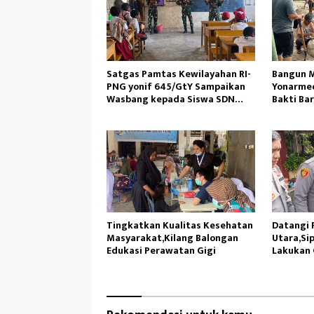
Satgas Pamtas Kewilayahan RI-
Bangun M
PNG yonif 645/GtY Sampaikan
Yonarmed
Wasbang kepada Siswa SDN
Bakti Ba
Gunung Susu
Ambil Pa
Tingkatkan Kualitas Kesehatan
Datangi P
Masyarakat,Kilang Balongan
Utara,Sip
Edukasi Perawatan Gigi
Lakukan 