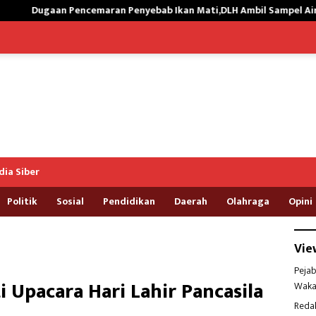
n Penyebab Ikan Mati,DLH Ambil Sampel Air Kali Way Ratai
ia Siber
Politik
Sosial
Pendidikan
Daerah
Olahraga
Opini
Vie
Pejab
 Upacara Hari Lahir Pancasila
Waka
Reda