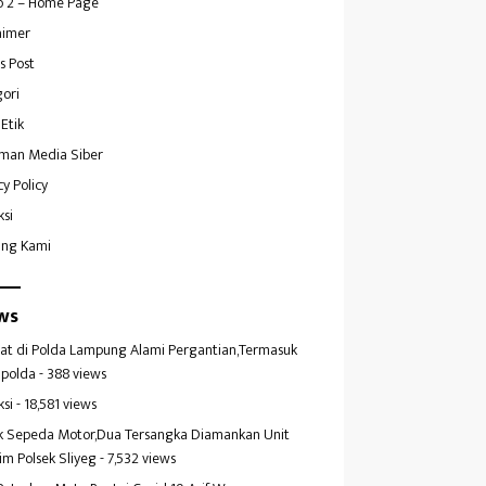
 2 – Home Page
aimer
s Post
ori
Etik
man Media Siber
cy Policy
ksi
ang Kami
ws
at di Polda Lampung Alami Pergantian,Termasuk
polda
- 388 views
ksi
- 18,581 views
k Sepeda Motor,Dua Tersangka Diamankan Unit
im Polsek Sliyeg
- 7,532 views