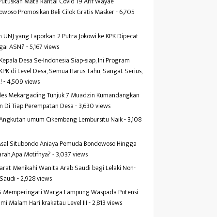
Putuskan Mata Rantai Covid 19 Arif Wayae
woso Promosikan Beli Cilok Gratis Masker
- 6,705
s
 UNJ yang Laporkan 2 Putra Jokowi ke KPK Dipecat
gai ASN?
- 5,167 views
Kepala Desa Se-Indonesia Siap-siap, Ini Program
KPK di Level Desa, Semua Harus Tahu, Sangat Serius,
!
- 4,509 views
es Mekargading Tunjuk 7 Muadzin Kumandangkan
n Di Tiap Perempatan Desa
- 3,630 views
f Angkutan umum Cikembang Lembursitu Naik
- 3,108
s
 Asal Situbondo Aniaya Pemuda Bondowoso Hingga
arah,Apa Motifnya?
- 3,037 views
yarat Menikahi Wanita Arab Saudi bagi Lelaki Non-
 Saudi
- 2,928 views
 Memperingati Warga Lampung Waspada Potensi
mi Malam Hari krakatau Level III
- 2,813 views