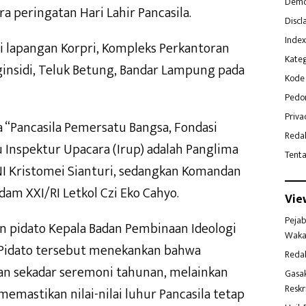
Demo
a peringatan Hari Lahir Pancasila.
Discl
Index
i lapangan Korpri, Kompleks Perkantoran
Kateg
insidi, Teluk Betung, Bandar Lampung pada
Kode 
Pedo
Priva
“Pancasila Pemersatu Bangsa, Fondasi
Reda
u Inspektur Upacara (Irup) adalah Panglima
Tent
I Kristomei Sianturi, sedangkan Komandan
am XXI/RI Letkol Czi Eko Cahyo.
Vie
Pejab
 pidato Kepala Badan Pembinaan Ideologi
Waka
i. Pidato tersebut menekankan bahwa
Reda
kan sekadar seremoni tahunan, melainkan
Gasa
Reskr
emastikan nilai-nilai luhur Pancasila tetap