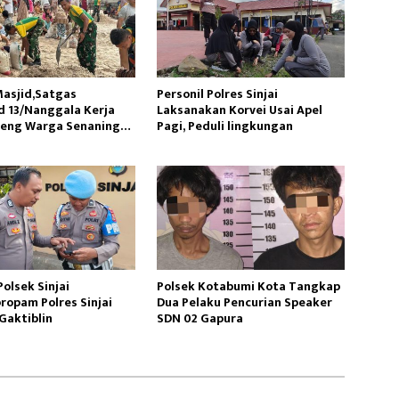
asjid,Satgas
Personil Polres Sinjai
 13/Nanggala Kerja
Laksanakan Korvei Usai Apel
reng Warga Senaning
Pagi, Peduli lingkungan
sir Sungai
olsek Sinjai
Polsek Kotabumi Kota Tangkap
ropam Polres Sinjai
Dua Pelaku Pencurian Speaker
Gaktiblin
SDN 02 Gapura