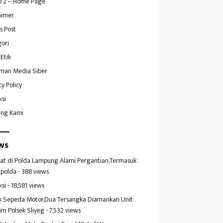
 2 – Home Page
aimer
s Post
ori
Etik
man Media Siber
cy Policy
ksi
ang Kami
ws
at di Polda Lampung Alami Pergantian,Termasuk
polda
- 388 views
ksi
- 18,581 views
k Sepeda Motor,Dua Tersangka Diamankan Unit
im Polsek Sliyeg
- 7,532 views