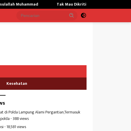
hammad
Tak Mau Dikritik,Kepsek SMKN 01 Gunung Labuhan 
Kesehatan
ws
at di Polda Lampung Alami Pergantian,Termasuk
polda
- 388 views
ksi
- 18,581 views