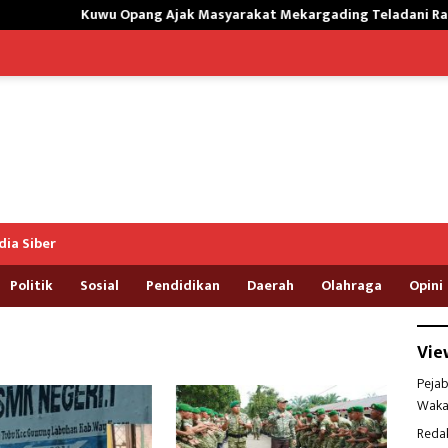
uwu Opang Ajak Masyarakat Mekargading Teladani Rasulallah Mu
ia Siber
Politik
Sosial
Pendidikan
Daerah
Olahraga
Opini
Vie
Pejab
Waka
Reda