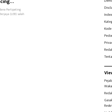
icing
Demo
Discl
ana Partipating
Berjaya (LEB) salah
Index
Kateg
Kode 
Pedo
Priva
Reda
Tent
Vie
Pejab
Waka
Reda
Gasa
Reskr