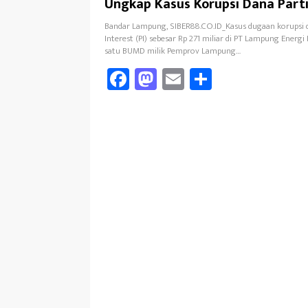
Ungkap Kasus Korupsi Dana Part
Interest PT LEB
Bandar Lampung, SIBER88.CO.ID_Kasus dugaan korupsi d
Interest (PI) sebesar Rp 271 miliar di PT Lampung Energi 
satu BUMD milik Pemprov Lampung…
Fa
M
E
Sh
ce
as
m
ar
b
to
ail
e
oo
d
k
o
n