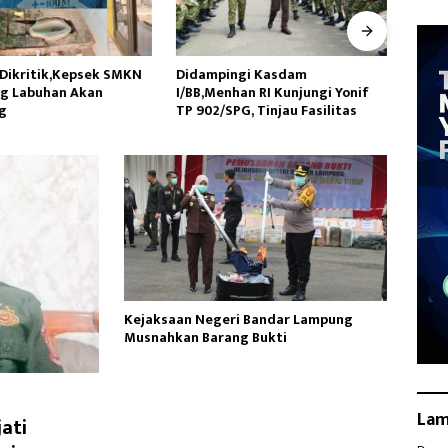
ngi Kasdam
DKM Masjid Jami Nurul Hidayah
Jatan
an RI Kunjungi Yonif
dan Pemdes Mekargading
Dua K
G, Tinjau Fasilitas
Peringati Maulid Nabi
AW, K
Muhammad
Hukum
Kejaksaan Negeri Bandar Lampung
Musnahkan Barang Bukti
La
ati