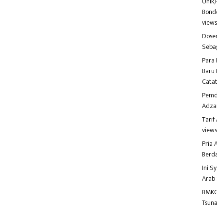
Unik,
Bondo
view
Dosen
Seba
Para 
Baru 
Catat
Pemd
Adza
Tari
view
Pria
Berd
Ini S
Arab
BMKG
Tsuna