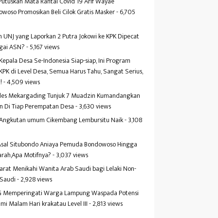
Putuskan Mata Rantai Covid 19 Arif Wayae
woso Promosikan Beli Cilok Gratis Masker
- 6,705
s
 UNJ yang Laporkan 2 Putra Jokowi ke KPK Dipecat
gai ASN?
- 5,167 views
Kepala Desa Se-Indonesia Siap-siap, Ini Program
KPK di Level Desa, Semua Harus Tahu, Sangat Serius,
!
- 4,509 views
es Mekargading Tunjuk 7 Muadzin Kumandangkan
n Di Tiap Perempatan Desa
- 3,630 views
f Angkutan umum Cikembang Lembursitu Naik
- 3,108
s
 Asal Situbondo Aniaya Pemuda Bondowoso Hingga
arah,Apa Motifnya?
- 3,037 views
yarat Menikahi Wanita Arab Saudi bagi Lelaki Non-
 Saudi
- 2,928 views
 Memperingati Warga Lampung Waspada Potensi
mi Malam Hari krakatau Level III
- 2,813 views