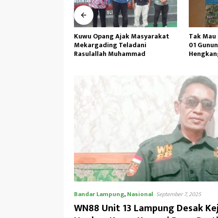
Ajak Masyarakat
Tak Mau Dikritik,Kepsek SMKN
Didampi
 Teladani
01 Gunung Labuhan Akan
I/BB,Menh
 Muhammad
Hengkang
TP 902/SP
Bandar Lampung
,
Nasional
September 7, 2025
WN88 Unit 13 Lampung Desak Kej