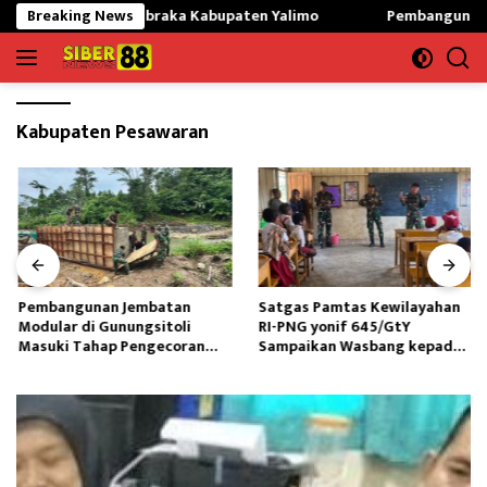
Langsung
pkan Paskibraka Kabupaten Yalimo
Breaking News
Pembangunan Jembatan M
ke
konten
Kabupaten Pesawaran
Pembangunan Jembatan
Satgas Pamtas Kewilayahan
Modular di Gunungsitoli
RI-PNG yonif 645/GtY
Masuki Tahap Pengecoran
Sampaikan Wasbang kepada
Abutmen
Siswa SDN Gunung Susu