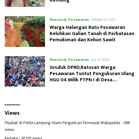
Kemiling
Nasional
,
Pesawaran
Oktober 9, 2025
Warga Halangan Ratu Pesawaran
Keluhkan Galian Tanah di Perbatasan
Pemukiman dan Kebun Sawit
Nasional
,
Pesawaran
Juni 11, 2025
Gruduk DPRD,Ratusan Warga
Pesawaran Tuntut Pengukuran Ulang
HGU 04 Milik PTPN I di Desa
Tamansari
Views
Pejabat di Polda Lampung Alami Pergantian,Termasuk Wakapolda
- 388
views
Redaksi
- 18,581 views