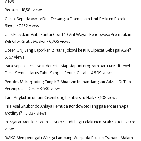
views
Redaksi
- 18,581 views
Gasak Sepeda Motor,Dua Tersangka Diamankan Unit Reskrim Polsek
Sliyeg
- 7,532 views
Unik,Putuskan Mata Rantai Covid 19 Arif Wayae Bondowoso Promosikan
Beli Cilok Gratis Masker
- 6,705 views
Dosen UNJ yang Laporkan 2 Putra Jokowi ke KPK Dipecat Sebagai ASN?
-
5,167 views
Para Kepala Desa Se-Indonesia Siap-siap, Ini Program Baru KPK di Level
Desa, Semua Harus Tahu, Sangat Serius, Catat!
- 4,509 views
Pemdes Mekargading Tunjuk 7 Muadzin Kumandangkan Adzan Di Tiap
Perempatan Desa
- 3,630 views
Tarif Angkutan umum Cikembang Lembursitu Naik
- 3,108 views
Pria Asal Situbondo Aniaya Pemuda Bondowoso Hingga Berdarah,Apa
Motifnya?
- 3,037 views
Ini Syarat Menikahi Wanita Arab Saudi bagi Lelaki Non-Arab Saudi
- 2,928
views
BMKG Memperingati Warga Lampung Waspada Potensi Tsunami Malam