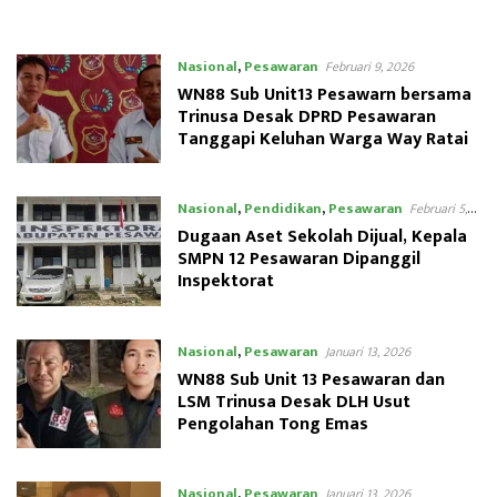
Nasional
,
Pesawaran
Februari 9, 2026
WN88 Sub Unit13 Pesawarn bersama
Trinusa Desak DPRD Pesawaran
Tanggapi Keluhan Warga Way Ratai
Nasional
,
Pendidikan
,
Pesawaran
Februari 5,
2026
Dugaan Aset Sekolah Dijual, Kepala
SMPN 12 Pesawaran Dipanggil
Inspektorat
Nasional
,
Pesawaran
Januari 13, 2026
WN88 Sub Unit 13 Pesawaran dan
LSM Trinusa Desak DLH Usut
Pengolahan Tong Emas
Nasional
,
Pesawaran
Januari 13, 2026