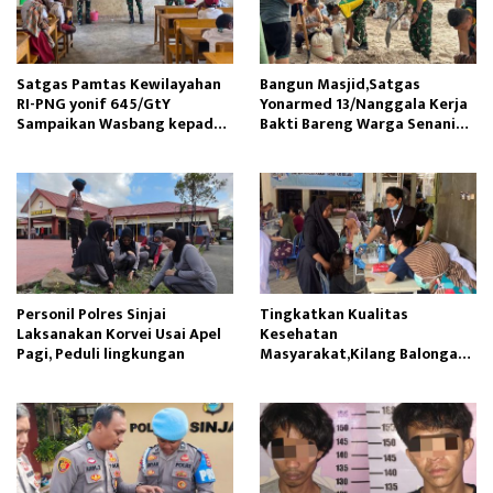
Satgas Pamtas Kewilayahan
Bangun Masjid,Satgas
RI-PNG yonif 645/GtY
Yonarmed 13/Nanggala Kerja
Sampaikan Wasbang kepada
Bakti Bareng Warga Senaning
Siswa SDN Gunung Susu
Ambil Pasir Sungai
Personil Polres Sinjai
Tingkatkan Kualitas
Laksanakan Korvei Usai Apel
Kesehatan
Pagi, Peduli lingkungan
Masyarakat,Kilang Balongan
Edukasi Perawatan Gigi