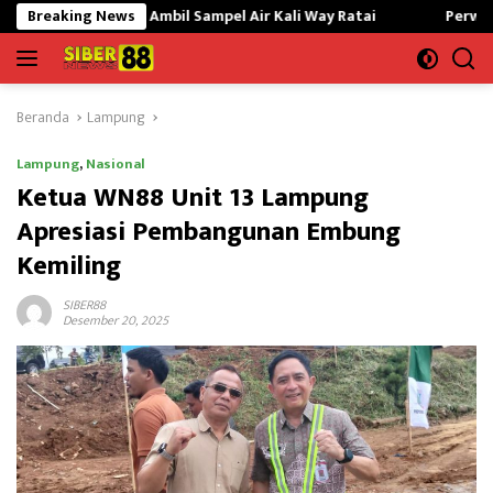
Langsung
LH Ambil Sampel Air Kali Way Ratai
Breaking News
Perwira Kilang Balong
ke
konten
Beranda
Lampung
Lampung
,
Nasional
Ketua WN88 Unit 13 Lampung
Apresiasi Pembangunan Embung
Kemiling
SIBER88
Desember 20, 2025