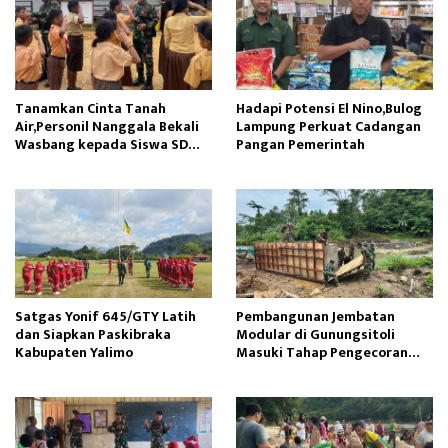
Tanamkan Cinta Tanah
Hadapi Potensi El Nino,Bulog
Air,Personil Nanggala Bekali
Lampung Perkuat Cadangan
Wasbang kepada Siswa SD
Pangan Pemerintah
Tunas Sejahtera
Satgas Yonif 645/GTY Latih
Pembangunan Jembatan
dan Siapkan Paskibraka
Modular di Gunungsitoli
Kabupaten Yalimo
Masuki Tahap Pengecoran
Abutmen