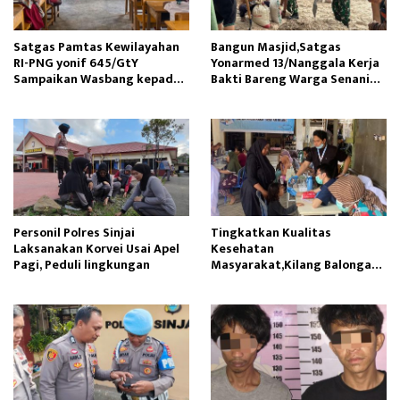
Satgas Pamtas Kewilayahan
Bangun Masjid,Satgas
RI-PNG yonif 645/GtY
Yonarmed 13/Nanggala Kerja
Sampaikan Wasbang kepada
Bakti Bareng Warga Senaning
Siswa SDN Gunung Susu
Ambil Pasir Sungai
Personil Polres Sinjai
Tingkatkan Kualitas
Laksanakan Korvei Usai Apel
Kesehatan
Pagi, Peduli lingkungan
Masyarakat,Kilang Balongan
Edukasi Perawatan Gigi