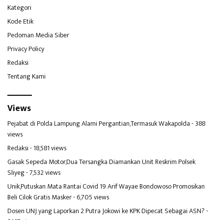
Kategori
Kode Etik
Pedoman Media Siber
Privacy Policy
Redaksi
Tentang Kami
Views
Pejabat di Polda Lampung Alami Pergantian,Termasuk Wakapolda
- 388
views
Redaksi
- 18,581 views
Gasak Sepeda Motor,Dua Tersangka Diamankan Unit Reskrim Polsek
Sliyeg
- 7,532 views
Unik,Putuskan Mata Rantai Covid 19 Arif Wayae Bondowoso Promosikan
Beli Cilok Gratis Masker
- 6,705 views
Dosen UNJ yang Laporkan 2 Putra Jokowi ke KPK Dipecat Sebagai ASN?
-