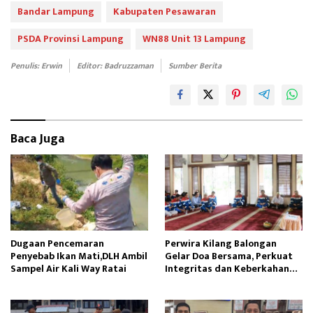
b
to
ail
e
Bandar Lampung
Kabupaten Pesawaran
oo
d
PSDA Provinsi Lampung
WN88 Unit 13 Lampung
k
o
Penulis: Erwin
Editor: Badruzzaman
Sumber Berita
n
Baca Juga
Dugaan Pencemaran
Perwira Kilang Balongan
Penyebab Ikan Mati,DLH Ambil
Gelar Doa Bersama, Perkuat
Sampel Air Kali Way Ratai
Integritas dan Keberkahan
Operasi