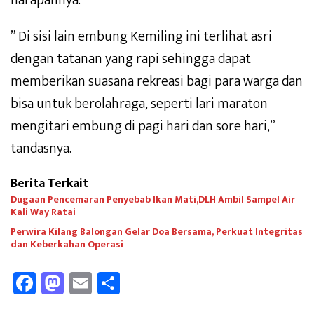
” Di sisi lain embung Kemiling ini terlihat asri
dengan tatanan yang rapi sehingga dapat
memberikan suasana rekreasi bagi para warga dan
bisa untuk berolahraga, seperti lari maraton
mengitari embung di pagi hari dan sore hari,”
tandasnya.
Berita Terkait
Dugaan Pencemaran Penyebab Ikan Mati,DLH Ambil Sampel Air
Kali Way Ratai
Perwira Kilang Balongan Gelar Doa Bersama, Perkuat Integritas
dan Keberkahan Operasi
Fa
M
E
Sh
ce
as
m
ar