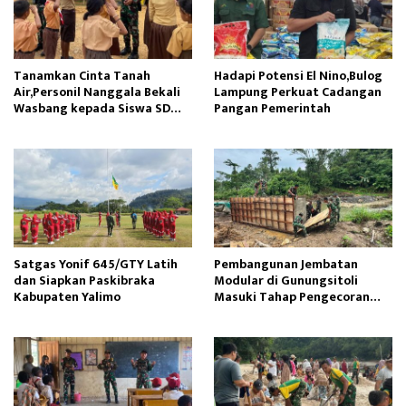
Tanamkan Cinta Tanah
Hadapi Potensi El Nino,Bulog
Air,Personil Nanggala Bekali
Lampung Perkuat Cadangan
Wasbang kepada Siswa SD
Pangan Pemerintah
Tunas Sejahtera
Satgas Yonif 645/GTY Latih
Pembangunan Jembatan
dan Siapkan Paskibraka
Modular di Gunungsitoli
Kabupaten Yalimo
Masuki Tahap Pengecoran
Abutmen