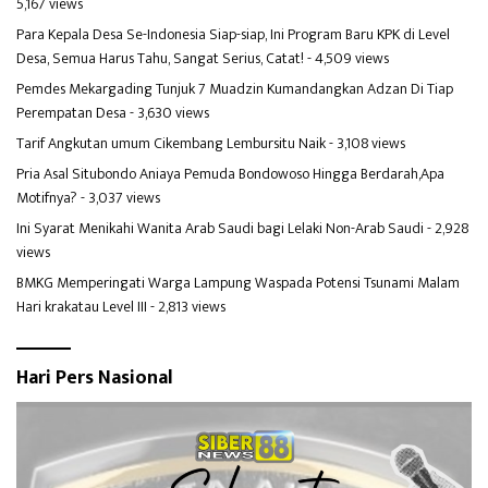
5,167 views
Para Kepala Desa Se-Indonesia Siap-siap, Ini Program Baru KPK di Level
Desa, Semua Harus Tahu, Sangat Serius, Catat!
- 4,509 views
Pemdes Mekargading Tunjuk 7 Muadzin Kumandangkan Adzan Di Tiap
Perempatan Desa
- 3,630 views
Tarif Angkutan umum Cikembang Lembursitu Naik
- 3,108 views
Pria Asal Situbondo Aniaya Pemuda Bondowoso Hingga Berdarah,Apa
Motifnya?
- 3,037 views
Ini Syarat Menikahi Wanita Arab Saudi bagi Lelaki Non-Arab Saudi
- 2,928
views
BMKG Memperingati Warga Lampung Waspada Potensi Tsunami Malam
Hari krakatau Level III
- 2,813 views
Hari Pers Nasional