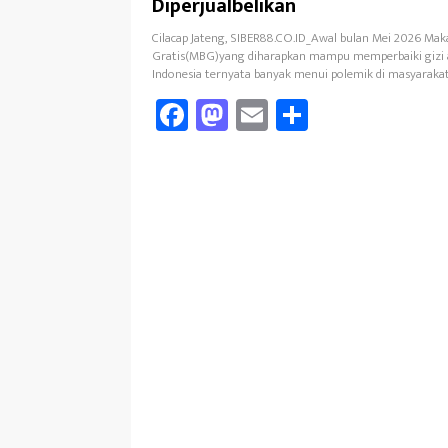
Diperjualbelikan
Cilacap Jateng, SIBER88.CO.ID_Awal bulan Mei 2026 Mak
Gratis(MBG)yang diharapkan mampu memperbaiki gizi 
Indonesia ternyata banyak menui polemik di masyarakat
Fa
M
E
Sh
ce
as
m
ar
b
to
ail
e
oo
d
k
o
n