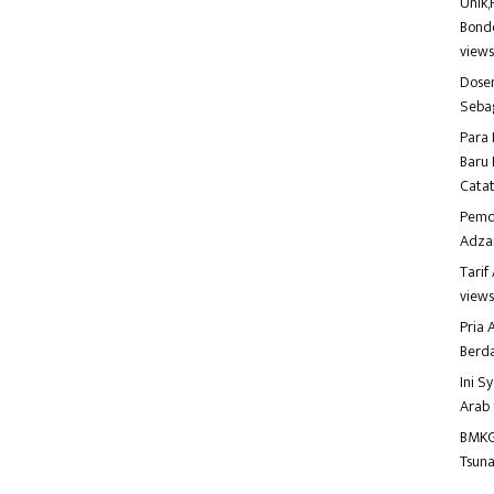
Unik,
Bondo
view
Dosen
Seba
Para 
Baru 
Catat
Pemd
Adza
Tari
view
Pria
Berd
Ini S
Arab
BMKG
Tsuna