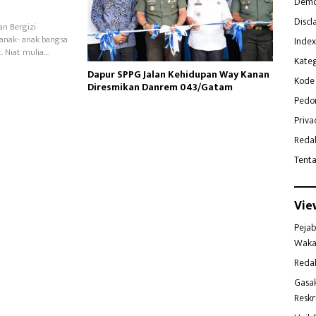
Demo
Discl
an Bergizi
anak- anak bangsa
Index
. Niat mulia…
Kateg
Dapur SPPG Jalan Kehidupan Way Kanan
Kode 
Diresmikan Danrem 043/Gatam
Pedo
Priva
Reda
Tent
Vie
Pejab
Waka
Reda
Gasa
Reskr