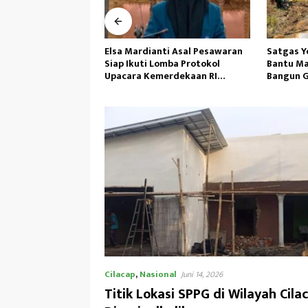
ti Asal Pesawaran
Satgas Yonif 645/GTY Giat
Kepemimp
omba Protokol
Bantu Masyarakat Distrik Airu
Gufron H
erdekaan RI
Bangun Gereja ‎
Demi Per
ional
Cilacap
,
Nasional
Juni 14, 2026
Titik Lokasi SPPG di Wilayah Cil