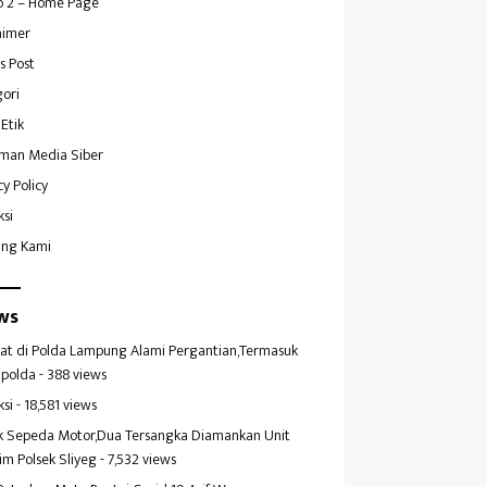
 2 – Home Page
aimer
s Post
ori
Etik
man Media Siber
cy Policy
ksi
ang Kami
ws
at di Polda Lampung Alami Pergantian,Termasuk
polda
- 388 views
ksi
- 18,581 views
k Sepeda Motor,Dua Tersangka Diamankan Unit
im Polsek Sliyeg
- 7,532 views