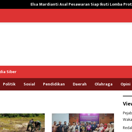
Elsa Mardianti Asal Pesawaran Siap Ikuti Lomba Protokol Upacar
ia Siber
Politik
Sosial
Pendidikan
Daerah
Olahraga
Opini
Vie
Pejab
Waka
Reda