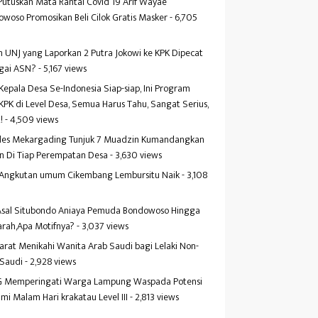
Putuskan Mata Rantai Covid 19 Arif Wayae
woso Promosikan Beli Cilok Gratis Masker
- 6,705
s
 UNJ yang Laporkan 2 Putra Jokowi ke KPK Dipecat
gai ASN?
- 5,167 views
Kepala Desa Se-Indonesia Siap-siap, Ini Program
KPK di Level Desa, Semua Harus Tahu, Sangat Serius,
!
- 4,509 views
es Mekargading Tunjuk 7 Muadzin Kumandangkan
n Di Tiap Perempatan Desa
- 3,630 views
f Angkutan umum Cikembang Lembursitu Naik
- 3,108
s
 Asal Situbondo Aniaya Pemuda Bondowoso Hingga
arah,Apa Motifnya?
- 3,037 views
yarat Menikahi Wanita Arab Saudi bagi Lelaki Non-
 Saudi
- 2,928 views
 Memperingati Warga Lampung Waspada Potensi
mi Malam Hari krakatau Level III
- 2,813 views