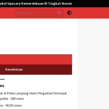
a Kemerdekaan RI Tingkat Nasional
Satgas Yonif 645/GTY Gia
Kesehatan
ws
at di Polda Lampung Alami Pergantian,Termasuk
polda
- 388 views
ksi
- 18,581 views