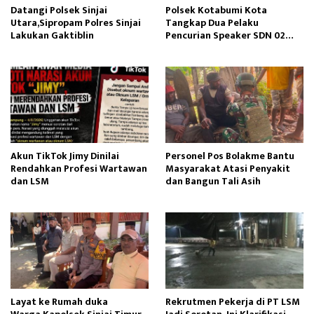
Datangi Polsek Sinjai
Polsek Kotabumi Kota
Utara,Sipropam Polres Sinjai
Tangkap Dua Pelaku
Lakukan Gaktiblin
Pencurian Speaker SDN 02
Gapura
Akun TikTok Jimy Dinilai
Personel Pos Bolakme Bantu
Rendahkan Profesi Wartawan
Masyarakat Atasi Penyakit
dan LSM
dan Bangun Tali Asih
Layat ke Rumah duka
Rekrutmen Pekerja di PT LSM