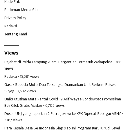
Kode Etik
Pedoman Media Siber
Privacy Policy
Redaksi
Tentang Kami
Views
Pejabat di Polda Lampung Alami Pergantian,Termasuk Wakapolda
- 388
views
Redaksi
- 18,581 views
Gasak Sepeda Motor,Dua Tersangka Diamankan Unit Reskrim Polsek
Sliyeg
- 7,532 views
Unik,Putuskan Mata Rantai Covid 19 Arif Wayae Bondowoso Promosikan
Beli Cilok Gratis Masker
- 6,705 views
Dosen UNJ yang Laporkan 2 Putra Jokowi ke KPK Dipecat Sebagai ASN?
-
5,167 views
Para Kepala Desa Se-Indonesia Siap-siap, Ini Program Baru KPK di Level