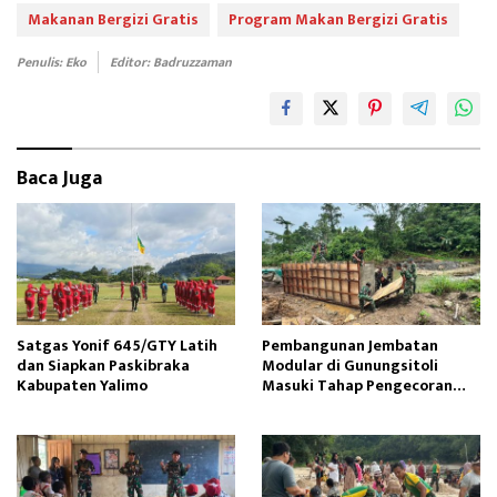
oo
d
Makanan Bergizi Gratis
Program Makan Bergizi Gratis
k
o
Penulis: Eko
Editor: Badruzzaman
n
Baca Juga
Satgas Yonif 645/GTY Latih
Pembangunan Jembatan
dan Siapkan Paskibraka
Modular di Gunungsitoli
Kabupaten Yalimo
Masuki Tahap Pengecoran
Abutmen