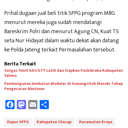
Prihal dugaan jual beli titik SPPG program MBG
menurut mereka juga sudah mendatangi
Bareskrim Polri dan menurut Agung CN, Kuat TS
seta Nur Hidayat dalam waktu dekat akan datang
ke Polda Jateng terkait Permasalahan tersebut.
Berita Terkait
Satgas Yonif 645/GTY Latih dan Siapkan Paskibraka Kabupaten
Yalimo
Pembangunan Jembatan Modular di Gunungsitoli Masuki Tahap
Pengecoran Abutmen
Fa
M
E
Sh
ce
as
m
ar
b
to
ail
e
Dapur SPPG
Kabupaten Cilacap
Kecamatan Kroya