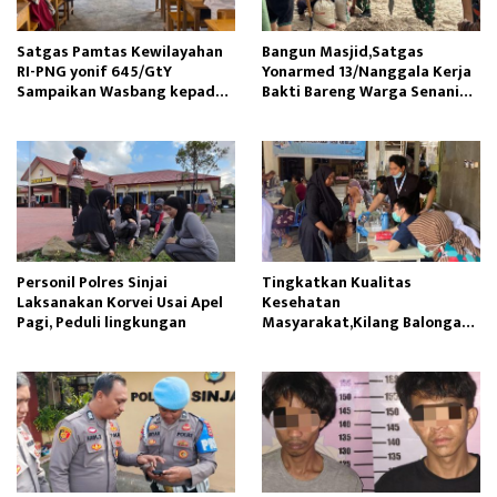
Satgas Pamtas Kewilayahan
Bangun Masjid,Satgas
RI-PNG yonif 645/GtY
Yonarmed 13/Nanggala Kerja
Sampaikan Wasbang kepada
Bakti Bareng Warga Senaning
Siswa SDN Gunung Susu
Ambil Pasir Sungai
Personil Polres Sinjai
Tingkatkan Kualitas
Laksanakan Korvei Usai Apel
Kesehatan
Pagi, Peduli lingkungan
Masyarakat,Kilang Balongan
Edukasi Perawatan Gigi