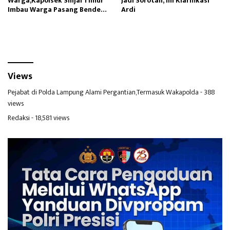
Warga,Kapolsek Sinjai Timur
Jadi Sorotan, Ini Klarifikasi
Imbau Warga Pasang Bendera
Ardi
Merah Putih
Views
Pejabat di Polda Lampung Alami Pergantian,Termasuk Wakapolda
- 388
views
Redaksi
- 18,581 views