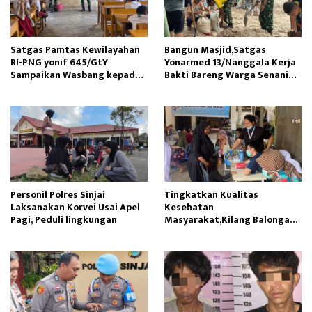
Satgas Pamtas Kewilayahan
Bangun Masjid,Satgas
RI-PNG yonif 645/GtY
Yonarmed 13/Nanggala Kerja
Sampaikan Wasbang kepada
Bakti Bareng Warga Senaning
Siswa SDN Gunung Susu
Ambil Pasir Sungai
Personil Polres Sinjai
Tingkatkan Kualitas
Laksanakan Korvei Usai Apel
Kesehatan
Pagi, Peduli lingkungan
Masyarakat,Kilang Balongan
Edukasi Perawatan Gigi