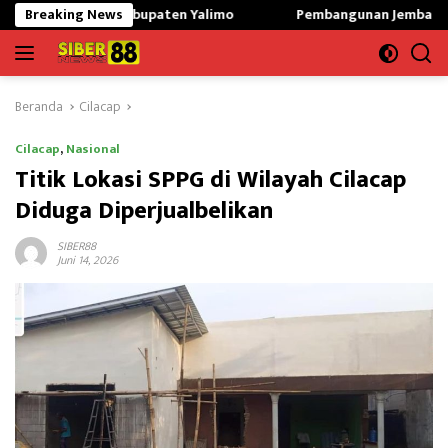
Langsung
a Kabupaten Yalimo
Breaking News
Pembangunan Jembatan Modular di Gun
ke
konten
Beranda
Cilacap
Cilacap
,
Nasional
Titik Lokasi SPPG di Wilayah Cilacap
Diduga Diperjualbelikan
SIBER88
Juni 14, 2026