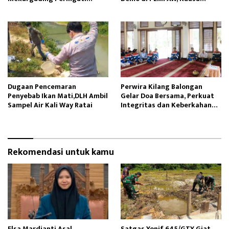
Maulid Nabi Muhammad
Hukum Minta Proses Hukum
Profesional
Dugaan Pencemaran
Perwira Kilang Balongan
Penyebab Ikan Mati,DLH Ambil
Gelar Doa Bersama, Perkuat
Sampel Air Kali Way Ratai
Integritas dan Keberkahan
Operasi
Rekomendasi untuk kamu
Elsa Mardianti Asal
Satgas Yonif 645/GTY Giat