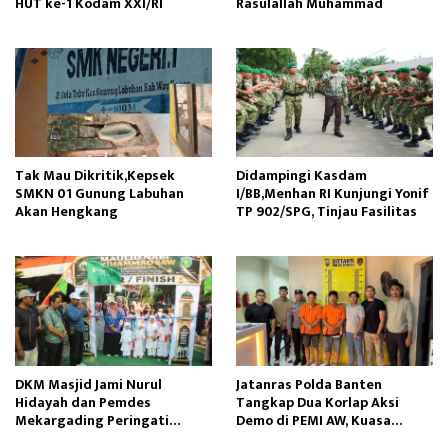
HUT ke-1 Kodam XXI/RI
Rasulallah Muhammad
Tak Mau Dikritik,Kepsek
Didampingi Kasdam
SMKN 01 Gunung Labuhan
I/BB,Menhan RI Kunjungi Yonif
Akan Hengkang
TP 902/SPG, Tinjau Fasilitas
DKM Masjid Jami Nurul
Jatanras Polda Banten
Hidayah dan Pemdes
Tangkap Dua Korlap Aksi
Mekargading Peringati
Demo di PEMI AW, Kuasa
Maulid Nabi Muhammad
Hukum Minta Proses Hukum