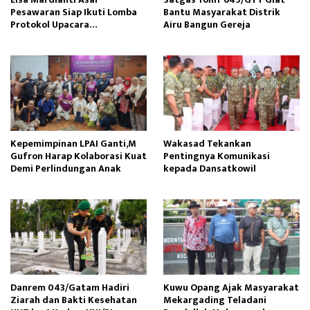
Pesawaran Siap Ikuti Lomba
Bantu Masyarakat Distrik
Protokol Upacara
Airu Bangun Gereja ‎
Kemerdekaan RI Tingkat
Nasional
Kepemimpinan LPAI Ganti,M
Wakasad Tekankan
Gufron Harap Kolaborasi Kuat
Pentingnya Komunikasi
Demi Perlindungan Anak
kepada Dansatkowil
Danrem 043/Gatam Hadiri
Kuwu Opang Ajak Masyarakat
Ziarah dan Bakti Kesehatan
Mekargading Teladani