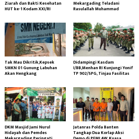
Ziarah dan Bakti Kesehatan
Mekargading Teladani
HUT ke-1 Kodam XXI/RI
Rasulallah Muhammad
Tak Mau Dikritik,Kepsek
Didampingi Kasdam
SMKN 01 Gunung Labuhan
I/BB,Menhan RI Kunjungi Yonif
Akan Hengkang
TP 902/SPG, Tinjau Fasilitas
DKM Masjid Jami Nurul
Jatanras Polda Banten
Hidayah dan Pemdes
Tangkap Dua Korlap Aksi
Mekargading Peringati
Demo di PEMI AW, Kuasa