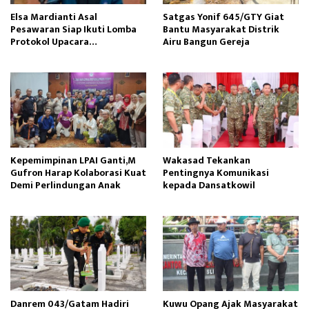
Elsa Mardianti Asal
Satgas Yonif 645/GTY Giat
Pesawaran Siap Ikuti Lomba
Bantu Masyarakat Distrik
Protokol Upacara
Airu Bangun Gereja ‎
Kemerdekaan RI Tingkat
Nasional
Kepemimpinan LPAI Ganti,M
Wakasad Tekankan
Gufron Harap Kolaborasi Kuat
Pentingnya Komunikasi
Demi Perlindungan Anak
kepada Dansatkowil
Danrem 043/Gatam Hadiri
Kuwu Opang Ajak Masyarakat