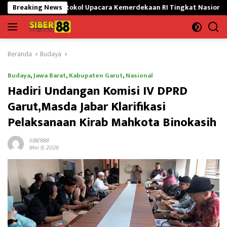
Langsung
a Protokol Upacara Kemerdekaan RI Tingkat Nasional
Breaking News
Satgas
ke
konten
Beranda
Budaya
Budaya
,
Jawa Barat
,
Kabupaten Garut
,
Nasional
Hadiri Undangan Komisi IV DPRD
Garut,Masda Jabar Klarifikasi
Pelaksanaan Kirab Mahkota Binokasih
SIBER88
Mei 9, 2026