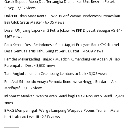
Gasak Sepeda Motor,Dua Tersangka Diamankan Unit Reskrim Polsek
Sliyeg
- 7,532 views
Unik,Putuskan Mata Rantai Covid 19 Arif Wayae Bondowoso Promosikan
Beli Cilok Gratis Masker
- 6,705 views
Dosen UNJ yang Laporkan 2 Putra Jokowi ke KPK Dipecat Sebagai ASN?
-
5,167 views
Para Kepala Desa Se-Indonesia Siap-siap, Ini Program Baru KPK di Level
Desa, Semua Harus Tahu, Sangat Serius, Catat!
- 4,509 views
Pemdes Mekargading Tunjuk 7 Muadzin Kumandangkan Adzan Di Tiap
Perempatan Desa
- 3,630 views
Tarif Angkutan umum Cikembang Lembursitu Naik
- 3,108 views
Pria Asal Situbondo Aniaya Pemuda Bondowoso Hingga Berdarah,Apa
Motifnya?
- 3,037 views
Ini Syarat Menikahi Wanita Arab Saudi bagi Lelaki Non-Arab Saudi
- 2,928
views
BMKG Memperingati Warga Lampung Waspada Potensi Tsunami Malam
Hari krakatau Level III
- 2,813 views