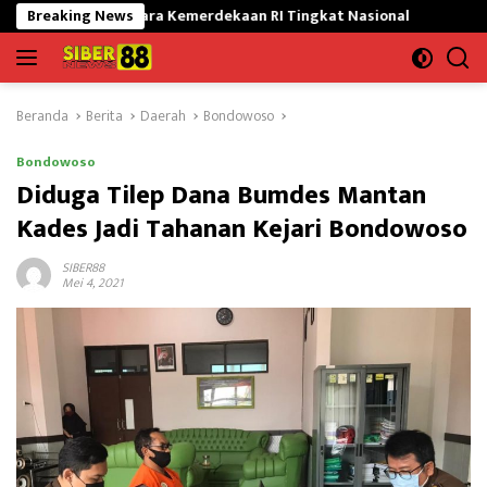
Langsung
 Upacara Kemerdekaan RI Tingkat Nasional
Breaking News
Satgas Yonif 645
ke
konten
Beranda
Berita
Daerah
Bondowoso
Bondowoso
Diduga Tilep Dana Bumdes Mantan
Kades Jadi Tahanan Kejari Bondowoso
SIBER88
Mei 4, 2021