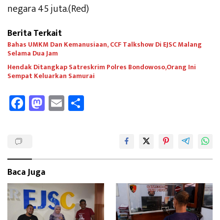
negara 45 juta.(Red)
Berita Terkait
Bahas UMKM Dan Kemanusiaan, CCF Talkshow Di EJSC Malang
Selama Dua Jam
Hendak Ditangkap Satreskrim Polres Bondowoso,Orang Ini
Sempat Keluarkan Samurai
Fa
M
E
Sh
ce
as
m
ar
b
to
ail
e
oo
d
k
o
Baca Juga
n