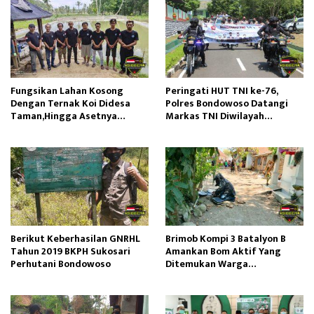
Fungsikan Lahan Kosong
Peringati HUT TNI ke-76,
Dengan Ternak Koi Didesa
Polres Bondowoso Datangi
Taman,Hingga Asetnya
Markas TNI Diwilayah
Jutaan Rupiah
Setempat
Berikut Keberhasilan GNRHL
Brimob Kompi 3 Batalyon B
Tahun 2019 BKPH Sukosari
Amankan Bom Aktif Yang
Perhutani Bondowoso
Ditemukan Warga
Tenggarang Bondowoso