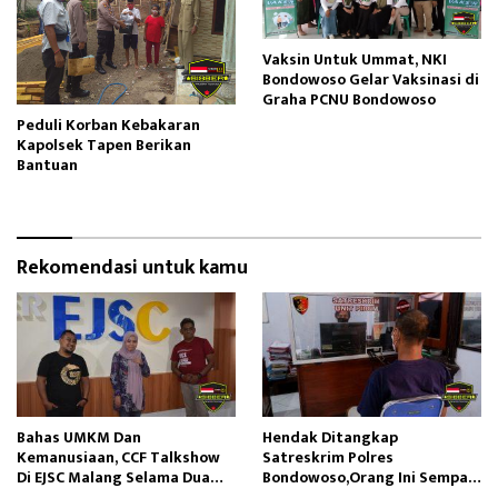
Vaksin Untuk Ummat, NKI
Bondowoso Gelar Vaksinasi di
Graha PCNU Bondowoso
Peduli Korban Kebakaran
Kapolsek Tapen Berikan
Bantuan
Rekomendasi untuk kamu
Bahas UMKM Dan
Hendak Ditangkap
Kemanusiaan, CCF Talkshow
Satreskrim Polres
Di EJSC Malang Selama Dua
Bondowoso,Orang Ini Sempat
Jam
Keluarkan Samurai