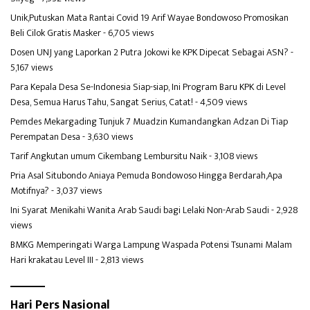
Unik,Putuskan Mata Rantai Covid 19 Arif Wayae Bondowoso Promosikan
Beli Cilok Gratis Masker
- 6,705 views
Dosen UNJ yang Laporkan 2 Putra Jokowi ke KPK Dipecat Sebagai ASN?
-
5,167 views
Para Kepala Desa Se-Indonesia Siap-siap, Ini Program Baru KPK di Level
Desa, Semua Harus Tahu, Sangat Serius, Catat!
- 4,509 views
Pemdes Mekargading Tunjuk 7 Muadzin Kumandangkan Adzan Di Tiap
Perempatan Desa
- 3,630 views
Tarif Angkutan umum Cikembang Lembursitu Naik
- 3,108 views
Pria Asal Situbondo Aniaya Pemuda Bondowoso Hingga Berdarah,Apa
Motifnya?
- 3,037 views
Ini Syarat Menikahi Wanita Arab Saudi bagi Lelaki Non-Arab Saudi
- 2,928
views
BMKG Memperingati Warga Lampung Waspada Potensi Tsunami Malam
Hari krakatau Level III
- 2,813 views
Hari Pers Nasional