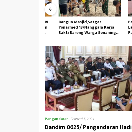
as Kewilayahan RI-
Bangun Masjid,Satgas
Personil 
45/GtY Sampaikan
Yonarmed 13/Nanggala Kerja
Laksanak
pada Siswa SDN
Bakti Bareng Warga Senaning
Pagi, Ped
u
Ambil Pasir Sungai
Pangandaran
Februari 5, 2024
Dandim 0625/ Pangandaran Hadi