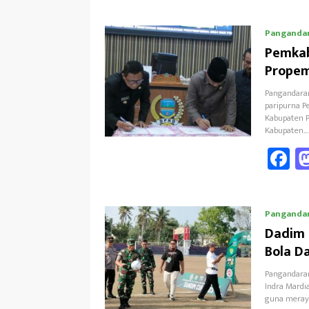
b
Panganda
o
Pemkab
k
Propem
Pangandaran
paripurna 
Kabupaten P
Kabupaten…
F
ce
b
Panganda
o
Dadim 
k
Bola D
Pangandaran
Indra Mardi
guna meray