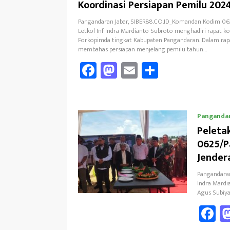
Koordinasi Persiapan Pemilu 202
Pangandaran Jabar, SIBER88.CO.ID_Komandan Kodim 06
Letkol Inf Indra Mardianto Subroto menghadiri rapat ko
Forkopimda tingkat Kabupaten Pangandaran. Dalam rap
membahas persiapan menjelang pemilu tahun…
Fa
M
E
Sh
ce
as
m
ar
b
to
ail
e
oo
d
Panganda
k
o
Peleta
0625/P
n
Jender
Pangandaran
Indra Mardi
Agus Subiyan
F
ce