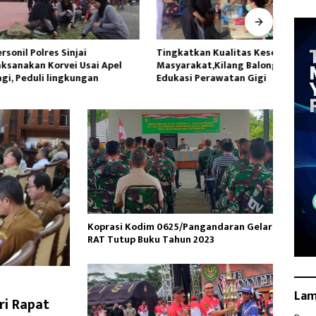
Polres Sinjai
Tingkatkan Kualitas Kesehatan
Datan
an Korvei Usai Apel
Masyarakat,Kilang Balongan
Utara
uli lingkungan
Edukasi Perawatan Gigi
Lakuk
Koprasi Kodim 0625/Pangandaran Gelar
RAT Tutup Buku Tahun 2023
La
ri Rapat