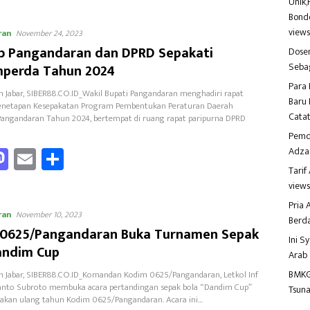
Unik,
to
ail
e
Bondo
view
ran
o
d
November 24, 2023
 Pangandaran dan DPRD Sepakati
Dosen
o
Seba
perda Tahun 2024
n
Para 
 Jabar, SIBER88.CO.ID_Wakil Bupati Pangandaran menghadiri rapat
Baru 
Penetapan Kesepakatan Program Pembentukan Peraturan Daerah
Catat
angandaran Tahun 2024, bertempat di ruang rapat paripurna DPRD
Pemd
a
M
E
Sh
Adza
as
m
ar
Tari
view
to
ail
e
Pria
ran
o
d
November 10, 2023
Berd
0625/Pangandaran Buka Turnamen Sepak
o
Ini S
andim Cup
Arab
n
BMKG
 Jabar, SIBER88.CO.ID_Komandan Kodim 0625/Pangandaran, Letkol Inf
anto Subroto membuka acara pertandingan sepak bola “Dandim Cup”
Tsuna
akan ulang tahun Kodim 0625/Pangandaran. Acara ini…