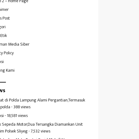
 2 – Home Page
aimer
s Post
ori
Etik
man Media Siber
cy Policy
ksi
ang Kami
ws
at di Polda Lampung Alami Pergantian,Termasuk
polda
- 388 views
ksi
- 18,581 views
k Sepeda Motor,Dua Tersangka Diamankan Unit
im Polsek Sliyeg
- 7,532 views