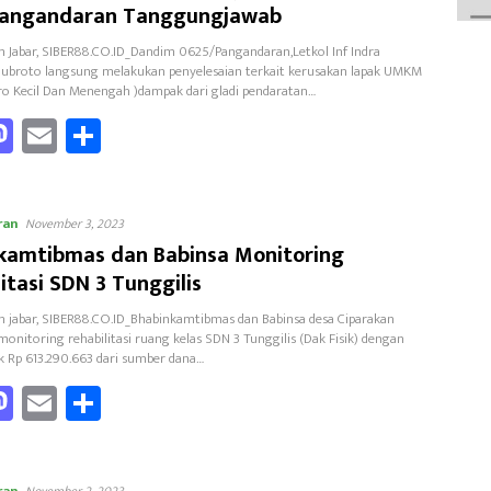
o
Pangandaran Tanggungjawab
n
 Jabar, SIBER88.CO.ID_Dandim 0625/Pangandaran,Letkol Inf Indra
ubroto langsung melakukan penyelesaian terkait kerusakan lapak UMKM
ro Kecil Dan Menengah )dampak dari gladi pendaratan…
a
M
E
Sh
as
m
ar
to
ail
e
ran
o
d
November 3, 2023
kamtibmas dan Babinsa Monitoring
o
itasi SDN 3 Tunggilis
n
 jabar, SIBER88.CO.ID_Bhabinkamtibmas dan Babinsa desa Ciparakan
onitoring rehabilitasi ruang kelas SDN 3 Tunggilis (Dak Fisik) dengan
ak Rp 613.290.663 dari sumber dana…
a
M
E
Sh
as
m
ar
to
ail
e
ran
November 2, 2023