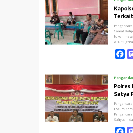
o
Kapols
k
Terkai
Pangandaran
Camat Kali
tokoh masar
APDESI,Erna
F
ce
b
Panganda
o
Polres
k
Satya 
Pangandara
Forum Kemit
Pangandaran
Safiyudin 
F