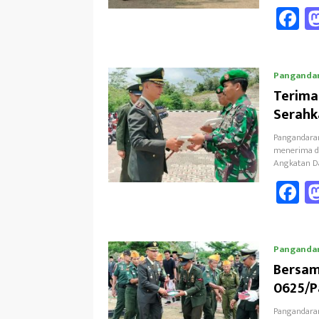
F
ce
b
Panganda
o
Terima
k
Serahk
Pangandaran
menerima da
Angkatan Da
F
ce
b
Panganda
o
Bersam
k
0625/P
Pangandaran