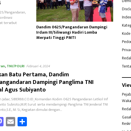
Demo
4
Discl
25/Pangandaran,
Index
ordinasi
at tersebut
Kateg
Dandim 0625/Pangandaran Dampingi
Irdam III/Siliwangi Hadiri Lomba
Kode 
Merpati Tinggi PMTI
Pedo
Priva
Reda
ran
,
TNI/POLRI
Tent
Februari 4, 2024
kan Batu Pertama, Dandim
angandaran Dampingi Panglima TNI
Vie
al Agus Subiyanto
Pejab
 Jabar, SIBER88.CO.ID_Komandan Kodim 0625 Pangandaran Letkol Inf
Waka
anto Subroto,M.IP, turut serta mendampingi Panglima TNI Jenderal TNI
Reda
to,S.E., M. Si, Kegiatan dimulai dengan…
a
M
E
Sh
Gasa
Reskr
as
m
ar