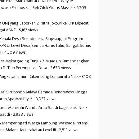
Putuskan Mata Rantai Covid 19 Arif Wayae
woso Promosikan Beli Cilok Gratis Masker
- 6,705
s
 UNJ yang Laporkan 2 Putra Jokowi ke KPK Dipecat
gai ASN?
- 5,167 views
Kepala Desa Se-Indonesia Siap-siap, Ini Program
KPK di Level Desa, Semua Harus Tahu, Sangat Serius,
!
- 4,509 views
es Mekargading Tunjuk 7 Muadzin Kumandangkan
n Di Tiap Perempatan Desa
- 3,630 views
f Angkutan umum Cikembang Lembursitu Naik
- 3,108
s
 Asal Situbondo Aniaya Pemuda Bondowoso Hingga
arah,Apa Motifnya?
- 3,037 views
yarat Menikahi Wanita Arab Saudi bagi Lelaki Non-
 Saudi
- 2,928 views
 Memperingati Warga Lampung Waspada Potensi
mi Malam Hari krakatau Level III
- 2,813 views