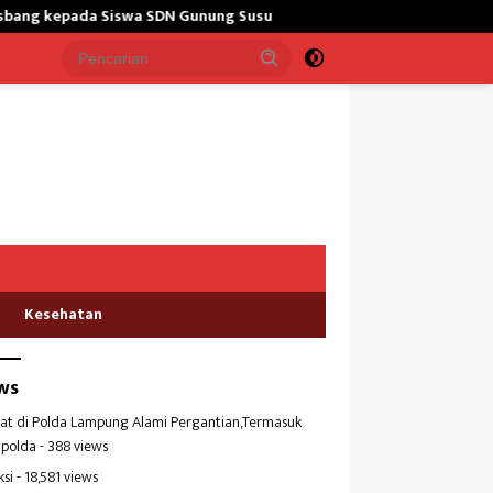
N Gunung Susu
Bangun Masjid,Satgas Yonarmed 13/Nanggala
Kesehatan
ws
at di Polda Lampung Alami Pergantian,Termasuk
polda
- 388 views
ksi
- 18,581 views