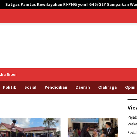
ayahan RI-PNG yonif 645/GtY Sampaikan Wasbang kepada Siswa SD
ia Siber
Politik
Sosial
Pendidikan
Daerah
Olahraga
Opini
Vie
Pejab
Waka
Reda