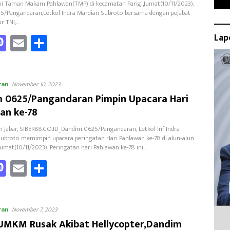
ahi Taman Makam Pahlawan(TMP) di kecamatan Parigi,Jumat(10/11/2023).
/Pangandaran,Letkol Indra Mardian Subroto bersama dengan pejabat
ur TNI,…
a
M
E
Sh
Lap
as
m
ar
to
ail
e
ran
o
d
November 10, 2023
 0625/Pangandaran Pimpin Upacara Hari
o
an ke-78
n
 Jabar, SIBER88.CO.ID_Dandim 0625/Pangandaran, Letkol Inf Indra
ubroto memimpin upacara peringatan Hari Pahlawan ke-78 di alun-alun
Jumat(10/11/2023). Peringatan hari Pahlawan ke-78 ini…
a
M
E
Sh
as
m
ar
to
ail
e
ran
o
d
November 7, 2023
UMKM Rusak Akibat Hellycopter,Dandim