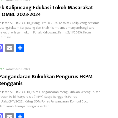
o
d
ek Kalipucang Edukasi Tokoh Masarakat
o
t OMBL 2023-2024
n
 Jabar, SIBER88.CO.ID_Jelang Pemilu 2024, Kapolsek Kalipucang bersama
pucang,Sekcam Kalipucang dan Bhabinkamtibmas menyambangi para
akat di wilayah hukum Polsek Kalipucang,Kamis(2/11/2023). Ketua
 Sutisna…
a
M
E
Sh
as
m
ar
to
ail
e
ran
o
d
November 2, 2023
 Pangandaran Kukuhkan Pengurus FKPM
o
Rengganis
n
n Jabar, SIBER88.CO.ID_Polres Pangandaran mengukuhkan kepengurusan
raan Polisi Masyarakat (FKPM) Satya Rengganis Polres
,Rabu(1/11/2023). Kabag SDM Polres Pangandaran, Kompol Cucu
dalam sambutannya mengungkapkan…
a
M
E
Sh