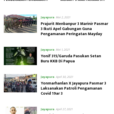
UNSUR DAN PANGKALAN DI
LAKSANAKAN PELAJARAN
WILAYAH KERJA LANTAMAL X
PROFESI
Jayapura
Mei 2, 2021
Prajurit Menbanpur 3 Marinir Pasmar
3 Ikuti Apel Gabungan Guna
Pengamanan Peringatan Mayday
Jayapura
Mei 1, 2021
Yonif 315/Garuda Pasukan Setan
Buru KKB Di Papua
Jayapura
April 30, 2021
Yonmarhanlan X Jayapura Pasmar 3
Laksanakan Patroli Pengamanan
Covid 19ar 3
Jayapura
April 27, 2021