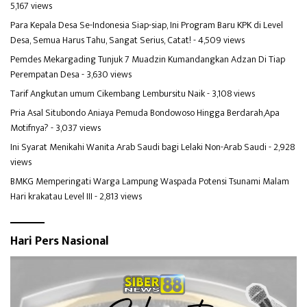
5,167 views
Para Kepala Desa Se-Indonesia Siap-siap, Ini Program Baru KPK di Level
Desa, Semua Harus Tahu, Sangat Serius, Catat!
- 4,509 views
Pemdes Mekargading Tunjuk 7 Muadzin Kumandangkan Adzan Di Tiap
Perempatan Desa
- 3,630 views
Tarif Angkutan umum Cikembang Lembursitu Naik
- 3,108 views
Pria Asal Situbondo Aniaya Pemuda Bondowoso Hingga Berdarah,Apa
Motifnya?
- 3,037 views
Ini Syarat Menikahi Wanita Arab Saudi bagi Lelaki Non-Arab Saudi
- 2,928
views
BMKG Memperingati Warga Lampung Waspada Potensi Tsunami Malam
Hari krakatau Level III
- 2,813 views
Hari Pers Nasional