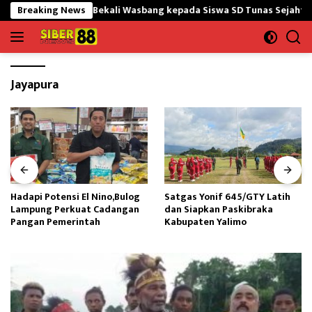
Langsung
 Nanggala Bekali Wasbang kepada Siswa SD Tunas Sejahtera
Breaking News
ke
konten
Jayapura
Hadapi Potensi El Nino,Bulog
Satgas Yonif 645/GTY Latih
Lampung Perkuat Cadangan
dan Siapkan Paskibraka
Pangan Pemerintah
Kabupaten Yalimo