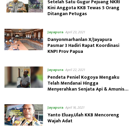
Setelah Satu Gugur Pejuang NKRI
Kini Anggota KKB Tewas 5 Orang
Ditangan Petugas
Jayapura
April 23, 2021
Danyonmarhanlan X/Jayapura
Pasmar 3 Hadiri Rapat Koordinasi
KNPI Prov Papua
Jayapura
April 22, 2021
Pendeta Peniel Kogoya Mengaku
Telah Mendanai Hingga
Menyerahkan Senjata Api & Amunisi
ke KKB Egianus Kogoya
Jayapura
April 16, 2021
Yanto Eluay,Ulah KKB Mencoreng
Wajah Adat