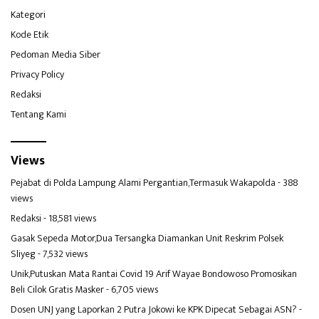
Kategori
Kode Etik
Pedoman Media Siber
Privacy Policy
Redaksi
Tentang Kami
Views
Pejabat di Polda Lampung Alami Pergantian,Termasuk Wakapolda
- 388
views
Redaksi
- 18,581 views
Gasak Sepeda Motor,Dua Tersangka Diamankan Unit Reskrim Polsek
Sliyeg
- 7,532 views
Unik,Putuskan Mata Rantai Covid 19 Arif Wayae Bondowoso Promosikan
Beli Cilok Gratis Masker
- 6,705 views
Dosen UNJ yang Laporkan 2 Putra Jokowi ke KPK Dipecat Sebagai ASN?
-