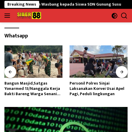
Langsung
tY Sampaikan Wasbang kepada Siswa SDN Gunung Susu
Breaking News
Bang
ke
konten
Whatsapp
Bangun Masjid,Satgas
Personil Polres Sinjai
Yonarmed 13/Nanggala Kerja
Laksanakan Korvei Usai Apel
Bakti Bareng Warga Senaning
Pagi, Peduli lingkungan
Ambil Pasir Sungai