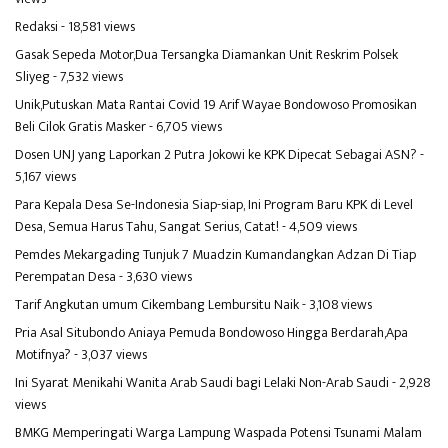
Redaksi
- 18,581 views
Gasak Sepeda Motor,Dua Tersangka Diamankan Unit Reskrim Polsek
Sliyeg
- 7,532 views
Unik,Putuskan Mata Rantai Covid 19 Arif Wayae Bondowoso Promosikan
Beli Cilok Gratis Masker
- 6,705 views
Dosen UNJ yang Laporkan 2 Putra Jokowi ke KPK Dipecat Sebagai ASN?
-
5,167 views
Para Kepala Desa Se-Indonesia Siap-siap, Ini Program Baru KPK di Level
Desa, Semua Harus Tahu, Sangat Serius, Catat!
- 4,509 views
Pemdes Mekargading Tunjuk 7 Muadzin Kumandangkan Adzan Di Tiap
Perempatan Desa
- 3,630 views
Tarif Angkutan umum Cikembang Lembursitu Naik
- 3,108 views
Pria Asal Situbondo Aniaya Pemuda Bondowoso Hingga Berdarah,Apa
Motifnya?
- 3,037 views
Ini Syarat Menikahi Wanita Arab Saudi bagi Lelaki Non-Arab Saudi
- 2,928
views
BMKG Memperingati Warga Lampung Waspada Potensi Tsunami Malam