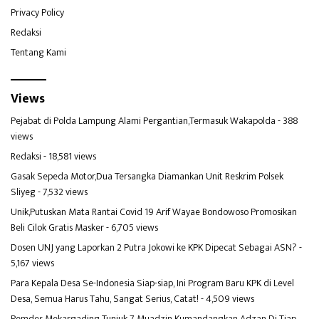
Privacy Policy
Redaksi
Tentang Kami
Views
Pejabat di Polda Lampung Alami Pergantian,Termasuk Wakapolda
- 388
views
Redaksi
- 18,581 views
Gasak Sepeda Motor,Dua Tersangka Diamankan Unit Reskrim Polsek
Sliyeg
- 7,532 views
Unik,Putuskan Mata Rantai Covid 19 Arif Wayae Bondowoso Promosikan
Beli Cilok Gratis Masker
- 6,705 views
Dosen UNJ yang Laporkan 2 Putra Jokowi ke KPK Dipecat Sebagai ASN?
-
5,167 views
Para Kepala Desa Se-Indonesia Siap-siap, Ini Program Baru KPK di Level
Desa, Semua Harus Tahu, Sangat Serius, Catat!
- 4,509 views
Pemdes Mekargading Tunjuk 7 Muadzin Kumandangkan Adzan Di Tiap