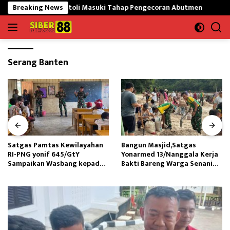
Langsung
 Gunungsitoli Masuki Tahap Pengecoran Abutmen
Breaking News
Satgas 
ke
konten
Serang Banten
Satgas Pamtas Kewilayahan
Bangun Masjid,Satgas
RI-PNG yonif 645/GtY
Yonarmed 13/Nanggala Kerja
Sampaikan Wasbang kepada
Bakti Bareng Warga Senaning
Siswa SDN Gunung Susu
Ambil Pasir Sungai