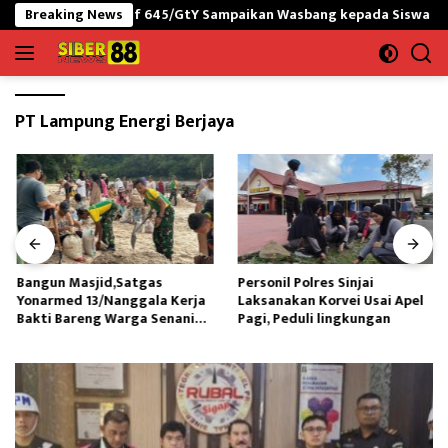
Langsung
RI-PNG yonif 645/GtY Sampaikan Wasbang kepada Siswa SDN Gunun
Breaking News
ke
konten
PT Lampung Energi Berjaya
Bangun Masjid,Satgas
Personil Polres Sinjai
Yonarmed 13/Nanggala Kerja
Laksanakan Korvei Usai Apel
Bakti Bareng Warga Senaning
Pagi, Peduli lingkungan
Ambil Pasir Sungai