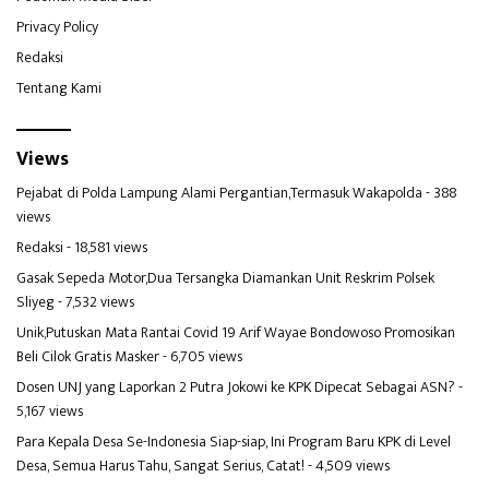
Privacy Policy
Redaksi
Tentang Kami
Views
Pejabat di Polda Lampung Alami Pergantian,Termasuk Wakapolda
- 388
views
Redaksi
- 18,581 views
Gasak Sepeda Motor,Dua Tersangka Diamankan Unit Reskrim Polsek
Sliyeg
- 7,532 views
Unik,Putuskan Mata Rantai Covid 19 Arif Wayae Bondowoso Promosikan
Beli Cilok Gratis Masker
- 6,705 views
Dosen UNJ yang Laporkan 2 Putra Jokowi ke KPK Dipecat Sebagai ASN?
-
5,167 views
Para Kepala Desa Se-Indonesia Siap-siap, Ini Program Baru KPK di Level
Desa, Semua Harus Tahu, Sangat Serius, Catat!
- 4,509 views