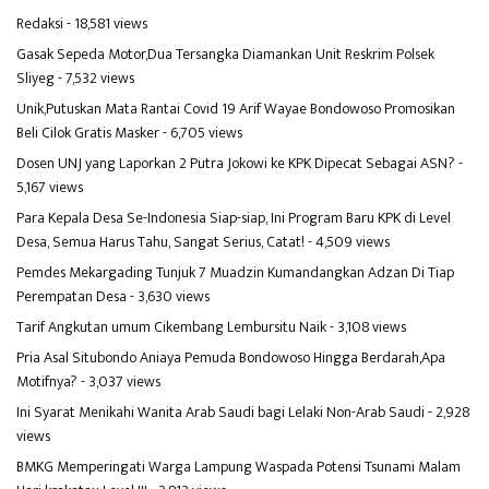
Redaksi
- 18,581 views
Gasak Sepeda Motor,Dua Tersangka Diamankan Unit Reskrim Polsek
Sliyeg
- 7,532 views
Unik,Putuskan Mata Rantai Covid 19 Arif Wayae Bondowoso Promosikan
Beli Cilok Gratis Masker
- 6,705 views
Dosen UNJ yang Laporkan 2 Putra Jokowi ke KPK Dipecat Sebagai ASN?
-
5,167 views
Para Kepala Desa Se-Indonesia Siap-siap, Ini Program Baru KPK di Level
Desa, Semua Harus Tahu, Sangat Serius, Catat!
- 4,509 views
Pemdes Mekargading Tunjuk 7 Muadzin Kumandangkan Adzan Di Tiap
Perempatan Desa
- 3,630 views
Tarif Angkutan umum Cikembang Lembursitu Naik
- 3,108 views
Pria Asal Situbondo Aniaya Pemuda Bondowoso Hingga Berdarah,Apa
Motifnya?
- 3,037 views
Ini Syarat Menikahi Wanita Arab Saudi bagi Lelaki Non-Arab Saudi
- 2,928
views
BMKG Memperingati Warga Lampung Waspada Potensi Tsunami Malam