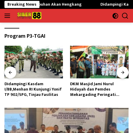
Langsung
1 Gunung Labuhan Akan Hengkang
Breaking News
Didampingi Kasdam I/BB,M
ke
konten
Program P3-TGAI
Didampingi Kasdam
DKM Masjid Jami Nurul
I/BB,Menhan RI Kunjungi Yonif
Hidayah dan Pemdes
TP 902/SPG, Tinjau Fasilitas
Mekargading Peringati
Maulid Nabi Muhammad