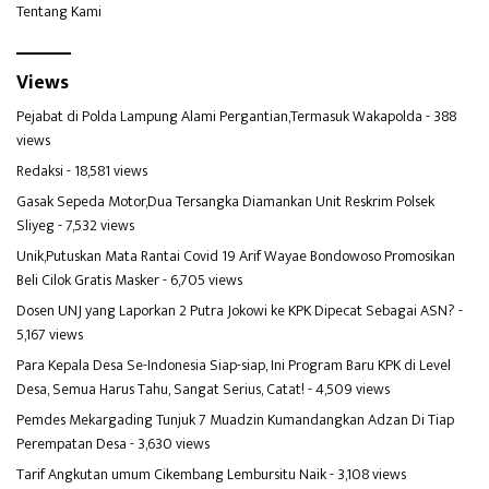
Tentang Kami
Views
Pejabat di Polda Lampung Alami Pergantian,Termasuk Wakapolda
- 388
views
Redaksi
- 18,581 views
Gasak Sepeda Motor,Dua Tersangka Diamankan Unit Reskrim Polsek
Sliyeg
- 7,532 views
Unik,Putuskan Mata Rantai Covid 19 Arif Wayae Bondowoso Promosikan
Beli Cilok Gratis Masker
- 6,705 views
Dosen UNJ yang Laporkan 2 Putra Jokowi ke KPK Dipecat Sebagai ASN?
-
5,167 views
Para Kepala Desa Se-Indonesia Siap-siap, Ini Program Baru KPK di Level
Desa, Semua Harus Tahu, Sangat Serius, Catat!
- 4,509 views
Pemdes Mekargading Tunjuk 7 Muadzin Kumandangkan Adzan Di Tiap
Perempatan Desa
- 3,630 views
Tarif Angkutan umum Cikembang Lembursitu Naik
- 3,108 views