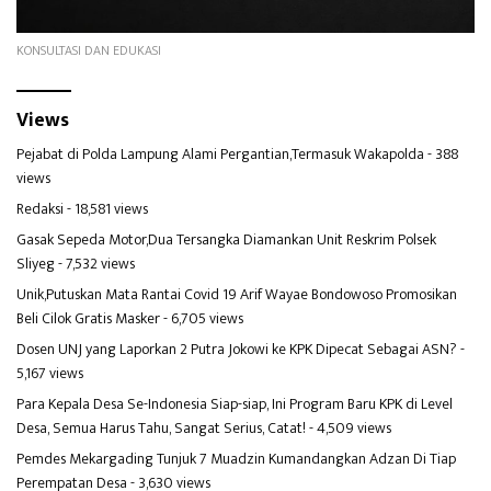
KONSULTASI DAN EDUKASI
Views
Pejabat di Polda Lampung Alami Pergantian,Termasuk Wakapolda
- 388
views
Redaksi
- 18,581 views
Gasak Sepeda Motor,Dua Tersangka Diamankan Unit Reskrim Polsek
Sliyeg
- 7,532 views
Unik,Putuskan Mata Rantai Covid 19 Arif Wayae Bondowoso Promosikan
Beli Cilok Gratis Masker
- 6,705 views
Dosen UNJ yang Laporkan 2 Putra Jokowi ke KPK Dipecat Sebagai ASN?
-
5,167 views
Para Kepala Desa Se-Indonesia Siap-siap, Ini Program Baru KPK di Level
Desa, Semua Harus Tahu, Sangat Serius, Catat!
- 4,509 views
Pemdes Mekargading Tunjuk 7 Muadzin Kumandangkan Adzan Di Tiap
Perempatan Desa
- 3,630 views