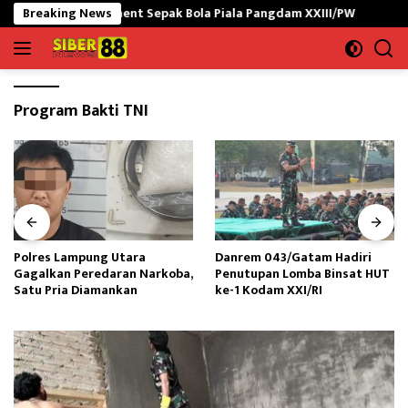
Langsung
a Turnament Sepak Bola Piala Pangdam XXIII/PW
Breaking News
Polres La
ke
konten
Program Bakti TNI
Polres Lampung Utara
Danrem 043/Gatam Hadiri
Gagalkan Peredaran Narkoba,
Penutupan Lomba Binsat HUT
Satu Pria Diamankan
ke-1 Kodam XXI/RI