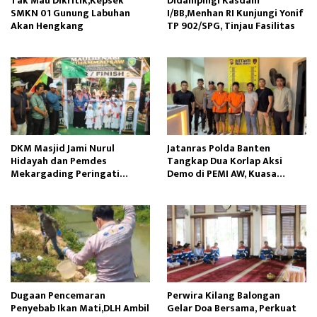
Tak Mau Dikritik,Kepsek
Didampingi Kasdam
SMKN 01 Gunung Labuhan
I/BB,Menhan RI Kunjungi Yonif
Akan Hengkang
TP 902/SPG, Tinjau Fasilitas
DKM Masjid Jami Nurul
Jatanras Polda Banten
Hidayah dan Pemdes
Tangkap Dua Korlap Aksi
Mekargading Peringati
Demo di PEMI AW, Kuasa
Maulid Nabi Muhammad
Hukum Minta Proses Hukum
Profesional
Dugaan Pencemaran
Perwira Kilang Balongan
Penyebab Ikan Mati,DLH Ambil
Gelar Doa Bersama, Perkuat