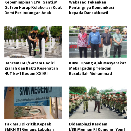
Kepemimpinan LPAI Ganti,M
Wakasad Tekankan
Gufron Harap Kolaborasi Kuat
Pentingnya Komunikasi
Demi Perlindungan Anak
kepada Dansatkowil
Danrem 043/Gatam Hadiri
Kuwu Opang Ajak Masyarakat
Ziarah dan Bakti Kesehatan
Mekargading Teladani
HUT ke-1 Kodam XXI/RI
Rasulallah Muhammad
Tak Mau Dikritik,Kepsek
Didampingi Kasdam
SMKN 01 Gunung Labuhan
I/BB,Menhan RI Kunjungi Yonif