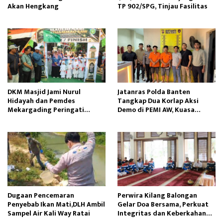
Akan Hengkang
TP 902/SPG, Tinjau Fasilitas
DKM Masjid Jami Nurul
Jatanras Polda Banten
Hidayah dan Pemdes
Tangkap Dua Korlap Aksi
Mekargading Peringati
Demo di PEMI AW, Kuasa
Maulid Nabi Muhammad
Hukum Minta Proses Hukum
Profesional
Dugaan Pencemaran
Perwira Kilang Balongan
Penyebab Ikan Mati,DLH Ambil
Gelar Doa Bersama, Perkuat
Sampel Air Kali Way Ratai
Integritas dan Keberkahan
Operasi