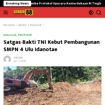
Langsung
kuti Lomba Protokol Upacara Kemerdekaan RI Tingkat Nasional
Breaking News
ke
konten
Beranda
Berita
Nasional
Nasional
,
TNI/POLRI
Satgas Bakti TNI Kebut Pembangunan
SMPN 4 Ulu Idanotae
SIBER88
Juli 7, 2026