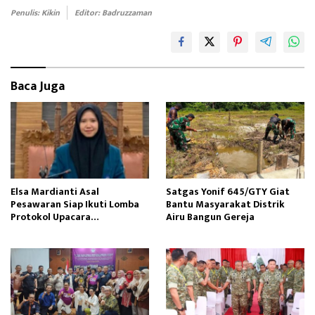
oo
d
Penulis: Kikin
Editor: Badruzzaman
k
o
n
Baca Juga
Elsa Mardianti Asal
Satgas Yonif 645/GTY Giat
Pesawaran Siap Ikuti Lomba
Bantu Masyarakat Distrik
Protokol Upacara
Airu Bangun Gereja ‎
Kemerdekaan RI Tingkat
Nasional