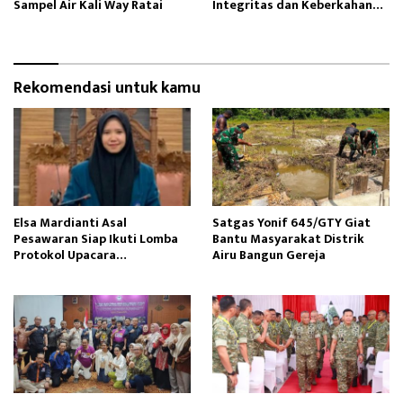
Sampel Air Kali Way Ratai
Integritas dan Keberkahan
Operasi
Rekomendasi untuk kamu
Elsa Mardianti Asal
Satgas Yonif 645/GTY Giat
Pesawaran Siap Ikuti Lomba
Bantu Masyarakat Distrik
Protokol Upacara
Airu Bangun Gereja ‎
Kemerdekaan RI Tingkat
Nasional