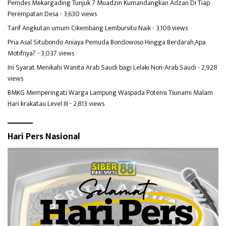
Pemdes Mekargading Tunjuk 7 Muadzin Kumandangkan Adzan Di Tiap
Perempatan Desa
- 3,630 views
Tarif Angkutan umum Cikembang Lembursitu Naik
- 3,108 views
Pria Asal Situbondo Aniaya Pemuda Bondowoso Hingga Berdarah,Apa
Motifnya?
- 3,037 views
Ini Syarat Menikahi Wanita Arab Saudi bagi Lelaki Non-Arab Saudi
- 2,928
views
BMKG Memperingati Warga Lampung Waspada Potensi Tsunami Malam
Hari krakatau Level III
- 2,813 views
Hari Pers Nasional