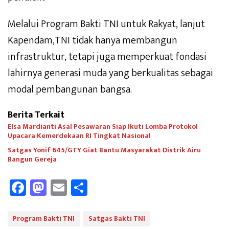
Melalui Program Bakti TNI untuk Rakyat, lanjut
Kapendam,TNI tidak hanya membangun
infrastruktur, tetapi juga memperkuat fondasi
lahirnya generasi muda yang berkualitas sebagai
modal pembangunan bangsa.
Berita Terkait
Elsa Mardianti Asal Pesawaran Siap Ikuti Lomba Protokol
Upacara Kemerdekaan RI Tingkat Nasional
Satgas Yonif 645/GTY Giat Bantu Masyarakat Distrik Airu
Bangun Gereja ‎
Fa
M
E
Sh
ce
as
m
ar
b
to
ail
e
Program Bakti TNI
Satgas Bakti TNI