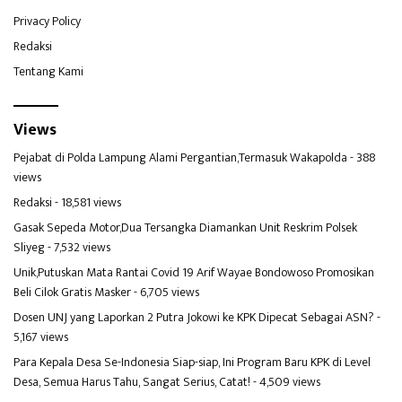
Privacy Policy
Redaksi
Tentang Kami
Views
Pejabat di Polda Lampung Alami Pergantian,Termasuk Wakapolda
- 388
views
Redaksi
- 18,581 views
Gasak Sepeda Motor,Dua Tersangka Diamankan Unit Reskrim Polsek
Sliyeg
- 7,532 views
Unik,Putuskan Mata Rantai Covid 19 Arif Wayae Bondowoso Promosikan
Beli Cilok Gratis Masker
- 6,705 views
Dosen UNJ yang Laporkan 2 Putra Jokowi ke KPK Dipecat Sebagai ASN?
-
5,167 views
Para Kepala Desa Se-Indonesia Siap-siap, Ini Program Baru KPK di Level
Desa, Semua Harus Tahu, Sangat Serius, Catat!
- 4,509 views