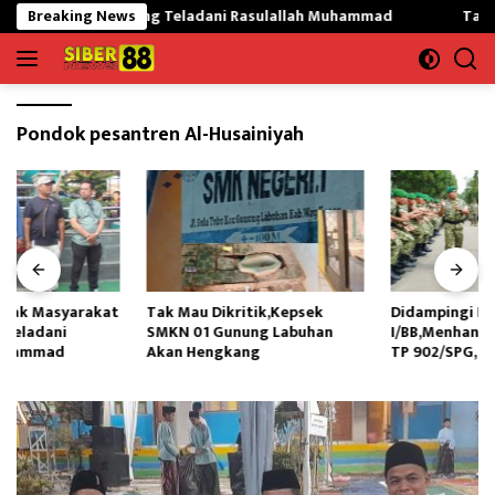
Langsung
 Mekargading Teladani Rasulallah Muhammad
Breaking News
Tak Mau Dik
ke
konten
Pondok pesantren Al-Husainiyah
Tak Mau Dikritik,Kepsek
Didampingi Kasdam
SMKN 01 Gunung Labuhan
I/BB,Menhan RI Kunjungi Yonif
Akan Hengkang
TP 902/SPG, Tinjau Fasilitas