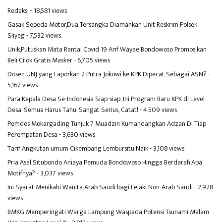
Redaksi
- 18,581 views
Gasak Sepeda Motor,Dua Tersangka Diamankan Unit Reskrim Polsek
Sliyeg
- 7,532 views
Unik,Putuskan Mata Rantai Covid 19 Arif Wayae Bondowoso Promosikan
Beli Cilok Gratis Masker
- 6,705 views
Dosen UNJ yang Laporkan 2 Putra Jokowi ke KPK Dipecat Sebagai ASN?
-
5,167 views
Para Kepala Desa Se-Indonesia Siap-siap, Ini Program Baru KPK di Level
Desa, Semua Harus Tahu, Sangat Serius, Catat!
- 4,509 views
Pemdes Mekargading Tunjuk 7 Muadzin Kumandangkan Adzan Di Tiap
Perempatan Desa
- 3,630 views
Tarif Angkutan umum Cikembang Lembursitu Naik
- 3,108 views
Pria Asal Situbondo Aniaya Pemuda Bondowoso Hingga Berdarah,Apa
Motifnya?
- 3,037 views
Ini Syarat Menikahi Wanita Arab Saudi bagi Lelaki Non-Arab Saudi
- 2,928
views
BMKG Memperingati Warga Lampung Waspada Potensi Tsunami Malam