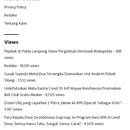
Privacy Policy
Redaksi
Tentang Kami
Views
Pejabat di Polda Lampung Alami Pergantian,Termasuk Wakapolda
- 388
views
Redaksi
- 18,581 views
Gasak Sepeda Motor,Dua Tersangka Diamankan Unit Reskrim Polsek
Sliyeg
- 7,532 views
Unik,Putuskan Mata Rantai Covid 19 Arif Wayae Bondowoso Promosikan
Beli Cilok Gratis Masker
- 6,705 views
Dosen UNJ yang Laporkan 2 Putra Jokowi ke KPK Dipecat Sebagai ASN?
-
5,167 views
Para Kepala Desa Se-Indonesia Siap-siap, Ini Program Baru KPK di Level
Desa, Semua Harus Tahu, Sangat Serius, Catat!
- 4,509 views