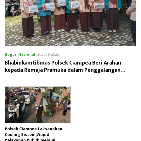
Bogor
,
Nasional
Maret 9, 2025
Bhabinkamtibmas Polsek Ciampea Beri Arahan
kepada Remaja Pramuka dalam Penggalangan
Bansos
Polsek Ciampea Laksanakan
Cooling Sistem,Wujud
Pelayanan Publik Melalui