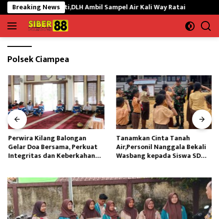
Langsung
 Ikan Mati,DLH Ambil Sampel Air Kali Way Ratai
Breaking News
Perwira K
ke
konten
Polsek Ciampea
Perwira Kilang Balongan
Tanamkan Cinta Tanah
Gelar Doa Bersama, Perkuat
Air,Personil Nanggala Bekali
Integritas dan Keberkahan
Wasbang kepada Siswa SD
Operasi
Tunas Sejahtera