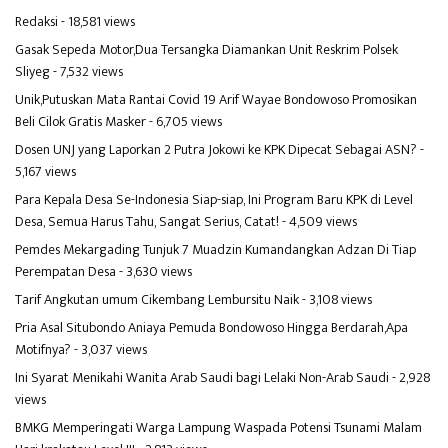
Redaksi
- 18,581 views
Gasak Sepeda Motor,Dua Tersangka Diamankan Unit Reskrim Polsek
Sliyeg
- 7,532 views
Unik,Putuskan Mata Rantai Covid 19 Arif Wayae Bondowoso Promosikan
Beli Cilok Gratis Masker
- 6,705 views
Dosen UNJ yang Laporkan 2 Putra Jokowi ke KPK Dipecat Sebagai ASN?
-
5,167 views
Para Kepala Desa Se-Indonesia Siap-siap, Ini Program Baru KPK di Level
Desa, Semua Harus Tahu, Sangat Serius, Catat!
- 4,509 views
Pemdes Mekargading Tunjuk 7 Muadzin Kumandangkan Adzan Di Tiap
Perempatan Desa
- 3,630 views
Tarif Angkutan umum Cikembang Lembursitu Naik
- 3,108 views
Pria Asal Situbondo Aniaya Pemuda Bondowoso Hingga Berdarah,Apa
Motifnya?
- 3,037 views
Ini Syarat Menikahi Wanita Arab Saudi bagi Lelaki Non-Arab Saudi
- 2,928
views
BMKG Memperingati Warga Lampung Waspada Potensi Tsunami Malam