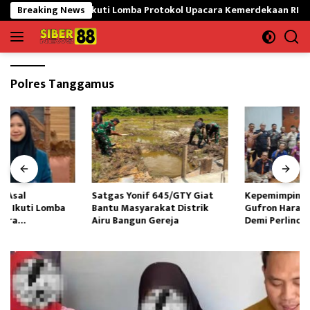
Langsung
awaran Siap Ikuti Lomba Protokol Upacara Kemerdekaan RI Tingkat N
Breaking News
ke
konten
Polres Tanggamus
Satgas Yonif 645/GTY Giat
Kepemimpinan LPAI Ganti,M
Bantu Masyarakat Distrik
Gufron Harap Kolaborasi Kuat
Airu Bangun Gereja ‎
Demi Perlindungan Anak