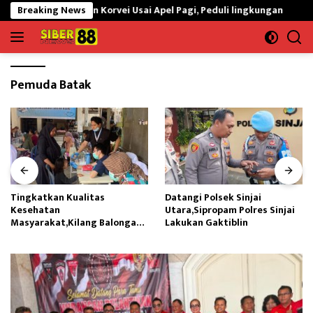
Langsung
jai Laksanakan Korvei Usai Apel Pagi, Peduli lingkungan
Breaking News
Ting
ke
konten
Pemuda Batak
Tingkatkan Kualitas
Datangi Polsek Sinjai
Kesehatan
Utara,Sipropam Polres Sinjai
Masyarakat,Kilang Balongan
Lakukan Gaktiblin
Edukasi Perawatan Gigi