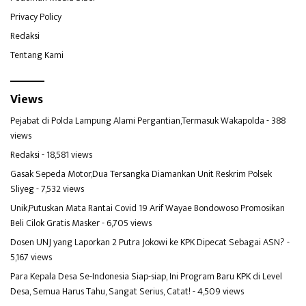
Privacy Policy
Redaksi
Tentang Kami
Views
Pejabat di Polda Lampung Alami Pergantian,Termasuk Wakapolda
- 388
views
Redaksi
- 18,581 views
Gasak Sepeda Motor,Dua Tersangka Diamankan Unit Reskrim Polsek
Sliyeg
- 7,532 views
Unik,Putuskan Mata Rantai Covid 19 Arif Wayae Bondowoso Promosikan
Beli Cilok Gratis Masker
- 6,705 views
Dosen UNJ yang Laporkan 2 Putra Jokowi ke KPK Dipecat Sebagai ASN?
-
5,167 views
Para Kepala Desa Se-Indonesia Siap-siap, Ini Program Baru KPK di Level
Desa, Semua Harus Tahu, Sangat Serius, Catat!
- 4,509 views