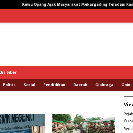
wu Opang Ajak Masyarakat Mekargading Teladani Rasulallah Muh
ia Siber
Politik
Sosial
Pendidikan
Daerah
Olahraga
Opini
Vie
Pejab
Waka
Reda