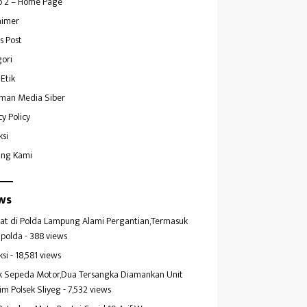
 2 – Home Page
aimer
s Post
ori
Etik
man Media Siber
cy Policy
ksi
ang Kami
ws
at di Polda Lampung Alami Pergantian,Termasuk
polda
- 388 views
ksi
- 18,581 views
k Sepeda Motor,Dua Tersangka Diamankan Unit
im Polsek Sliyeg
- 7,532 views