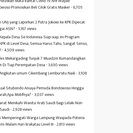
Putuskan Mata Rantai Covid 19 Arif Wayae
woso Promosikan Beli Cilok Gratis Masker
- 6,705
s
 UNJ yang Laporkan 2 Putra Jokowi ke KPK Dipecat
gai ASN?
- 5,167 views
Kepala Desa Se-Indonesia Siap-siap, Ini Program
KPK di Level Desa, Semua Harus Tahu, Sangat Serius,
!
- 4,509 views
es Mekargading Tunjuk 7 Muadzin Kumandangkan
n Di Tiap Perempatan Desa
- 3,630 views
f Angkutan umum Cikembang Lembursitu Naik
- 3,108
s
 Asal Situbondo Aniaya Pemuda Bondowoso Hingga
arah,Apa Motifnya?
- 3,037 views
yarat Menikahi Wanita Arab Saudi bagi Lelaki Non-
 Saudi
- 2,928 views
 Memperingati Warga Lampung Waspada Potensi
mi Malam Hari krakatau Level III
- 2,813 views