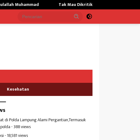
ammad
Tak Mau Dikritik,Kepsek SMKN 01 Gunung Labuhan A
Kesehatan
ws
at di Polda Lampung Alami Pergantian,Termasuk
polda
- 388 views
ksi
- 18,581 views