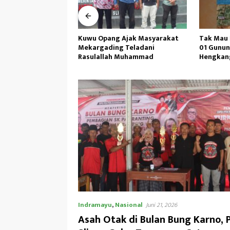
Ajak Masyarakat
Tak Mau Dikritik,Kepsek SMKN
Didampi
 Teladani
01 Gunung Labuhan Akan
I/BB,Menh
 Muhammad
Hengkang
TP 902/SP
Indramayu
,
Nasional
Juni 21, 2026
Asah Otak di Bulan Bung Karno, 