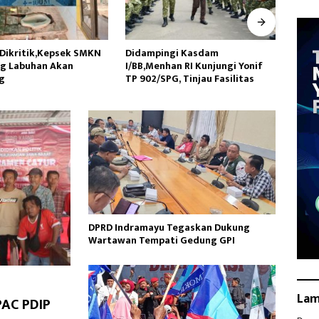
ngi Kasdam
DKM Masjid Jami Nurul Hidayah
Jatan
an RI Kunjungi Yonif
dan Pemdes Mekargading
Dua K
G, Tinjau Fasilitas
Peringati Maulid Nabi
AW, K
Muhammad
Hukum
DPRD Indramayu Tegaskan Dukung
Wartawan Tempati Gedung GPI
La
PAC PDIP