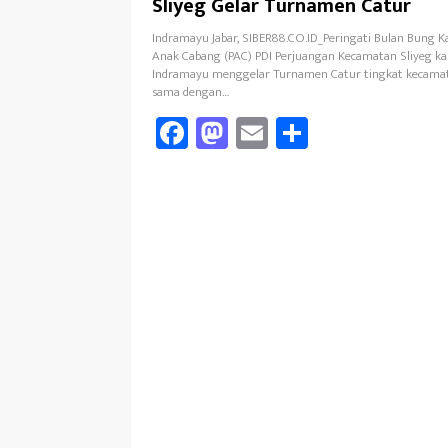
Sliyeg Gelar Turnamen Catur
Indramayu Jabar, SIBER88.CO.ID_Peringati Bulan Bung K
Anak Cabang (PAC) PDI Perjuangan Kecamatan Sliyeg k
Indramayu menggelar Turnamen Catur tingkat kecamat
sama dengan…
Fa
M
E
Sh
ce
as
m
ar
b
to
ail
e
oo
d
k
o
n