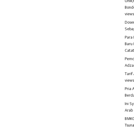
Unik,
Bondo
view
Dosen
Seba
Para 
Baru 
Catat
Pemd
Adza
Tari
view
Pria
Berd
Ini S
Arab
BMKG
Tsuna