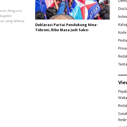
Demo
Discl
arno, Pengurus
abupaten
Index
an yang bekerja
Kateg
Deklarasi Partai Pendukung Nina-
Tobroni, Ribu Masa Jadi Saksi
Kode 
Pedo
Priva
Reda
Tent
Vie
Pejab
Waka
Reda
Gasa
Reskr