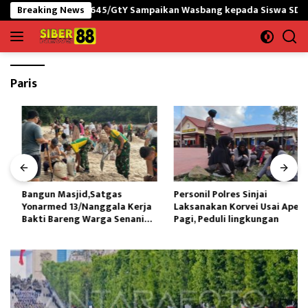
Langsung
I-PNG yonif 645/GtY Sampaikan Wasbang kepada Siswa SDN Gunung 
Breaking News
ke
konten
Paris
Bangun Masjid,Satgas
Personil Polres Sinjai
Yonarmed 13/Nanggala Kerja
Laksanakan Korvei Usai Apel
Bakti Bareng Warga Senaning
Pagi, Peduli lingkungan
Ambil Pasir Sungai