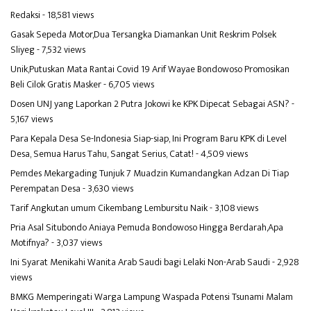
Redaksi
- 18,581 views
Gasak Sepeda Motor,Dua Tersangka Diamankan Unit Reskrim Polsek
Sliyeg
- 7,532 views
Unik,Putuskan Mata Rantai Covid 19 Arif Wayae Bondowoso Promosikan
Beli Cilok Gratis Masker
- 6,705 views
Dosen UNJ yang Laporkan 2 Putra Jokowi ke KPK Dipecat Sebagai ASN?
-
5,167 views
Para Kepala Desa Se-Indonesia Siap-siap, Ini Program Baru KPK di Level
Desa, Semua Harus Tahu, Sangat Serius, Catat!
- 4,509 views
Pemdes Mekargading Tunjuk 7 Muadzin Kumandangkan Adzan Di Tiap
Perempatan Desa
- 3,630 views
Tarif Angkutan umum Cikembang Lembursitu Naik
- 3,108 views
Pria Asal Situbondo Aniaya Pemuda Bondowoso Hingga Berdarah,Apa
Motifnya?
- 3,037 views
Ini Syarat Menikahi Wanita Arab Saudi bagi Lelaki Non-Arab Saudi
- 2,928
views
BMKG Memperingati Warga Lampung Waspada Potensi Tsunami Malam