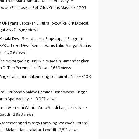
Putuskan Mata Rantai Covid 19 Arif Wayae
woso Promosikan Beli Cilok Gratis Masker
- 6,705
s
 UNJ yang Laporkan 2 Putra Jokowi ke KPK Dipecat
gai ASN?
- 5,167 views
Kepala Desa Se-Indonesia Siap-siap, Ini Program
KPK di Level Desa, Semua Harus Tahu, Sangat Serius,
!
- 4,509 views
es Mekargading Tunjuk 7 Muadzin Kumandangkan
n Di Tiap Perempatan Desa
- 3,630 views
f Angkutan umum Cikembang Lembursitu Naik
- 3,108
s
 Asal Situbondo Aniaya Pemuda Bondowoso Hingga
arah,Apa Motifnya?
- 3,037 views
yarat Menikahi Wanita Arab Saudi bagi Lelaki Non-
 Saudi
- 2,928 views
 Memperingati Warga Lampung Waspada Potensi
mi Malam Hari krakatau Level III
- 2,813 views