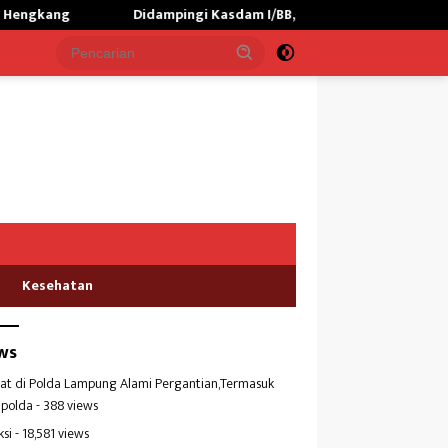
Didampingi Kasdam I/BB,Menhan RI Kunjungi Yonif TP 902/SPG, 
Kesehatan
ws
at di Polda Lampung Alami Pergantian,Termasuk
polda
- 388 views
ksi
- 18,581 views