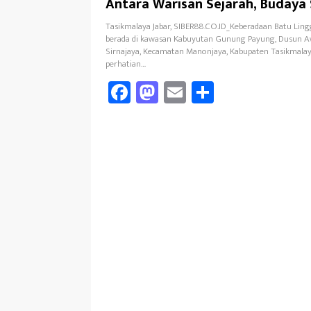
Antara Warisan Sejarah, Budaya
Misteri yang Belum Terpecahkan
Tasikmalaya Jabar, SIBER88.CO.ID_Keberadaan Batu Lin
berada di kawasan Kabuyutan Gunung Payung, Dusun Aw
Sirnajaya, Kecamatan Manonjaya, Kabupaten Tasikmalay
perhatian…
Fa
M
E
Sh
ce
as
m
ar
b
to
ail
e
oo
d
k
o
n