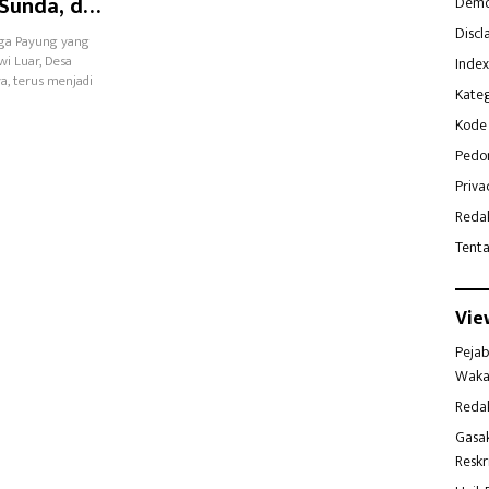
 Sunda, dan
Demo
Discl
gga Payung yang
i Luar, Desa
Index
a, terus menjadi
Kateg
Kode 
Pedo
Priva
Reda
Tent
Vie
Pejab
Waka
Reda
Gasa
Reskr