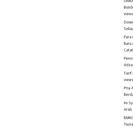
Unik,
Bondo
view
Dosen
Seba
Para 
Baru 
Catat
Pemd
Adza
Tari
view
Pria
Berd
Ini S
Arab
BMKG
Tsuna