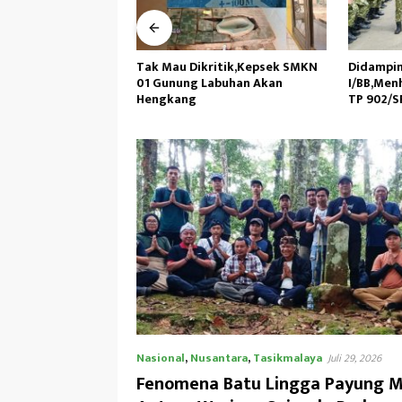
ritik,Kepsek SMKN
Didampingi Kasdam
DKM Masj
abuhan Akan
I/BB,Menhan RI Kunjungi Yonif
dan Pem
TP 902/SPG, Tinjau Fasilitas
Peringat
Muhamm
Nasional
,
Nusantara
,
Tasikmalaya
Juli 29, 2026
Fenomena Batu Lingga Payung M