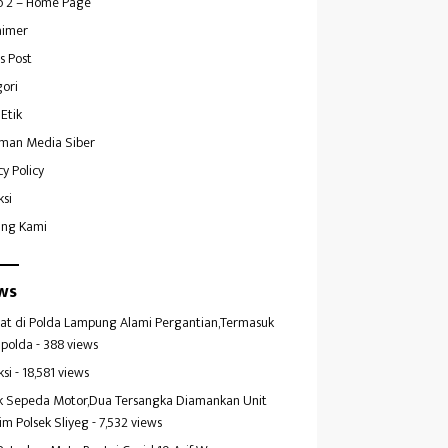
 2 – Home Page
aimer
s Post
ori
Etik
man Media Siber
cy Policy
ksi
ang Kami
ws
at di Polda Lampung Alami Pergantian,Termasuk
polda
- 388 views
ksi
- 18,581 views
k Sepeda Motor,Dua Tersangka Diamankan Unit
im Polsek Sliyeg
- 7,532 views