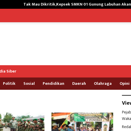
ak Mau Dikritik,Kepsek SMKN 01 Gunung Labuhan Akan Hengkang
ia Siber
Politik
Sosial
Pendidikan
Daerah
Olahraga
Opini
Vie
Pejab
Waka
Reda