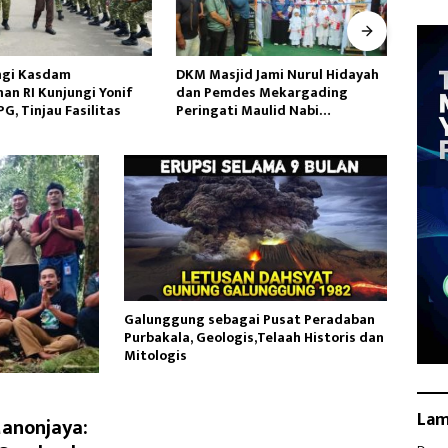
id Jami Nurul Hidayah
Jatanras Polda Banten Tangkap
Duga
des Mekargading
Dua Korlap Aksi Demo di PEMI
Ikan 
i Maulid Nabi
AW, Kuasa Hukum Minta Proses
Kali 
ad
Hukum Profesional
Galunggung sebagai Pusat Peradaban
Purbakala, Geologis,Telaah Historis dan
Mitologis
La
anonjaya: