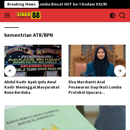
Langsung
Penutupan Lomba Binsat HUT ke-1 Kodam XXI/RI
Breaking News
Abdul Kadi
ke
konten
kementrian ATR/BPN
Abdul Kadir Ayah Ipda Awal
Elsa Mardianti Asal
Kadir Meninggal,Masyarakat
Pesawaran Siap Ikuti Lomba
Bone Berduka
Protokol Upacara
Kemerdekaan RI Tingkat
Nasional