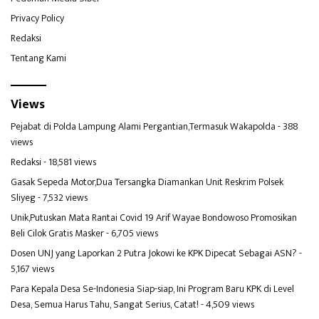
Privacy Policy
Redaksi
Tentang Kami
Views
Pejabat di Polda Lampung Alami Pergantian,Termasuk Wakapolda
- 388
views
Redaksi
- 18,581 views
Gasak Sepeda Motor,Dua Tersangka Diamankan Unit Reskrim Polsek
Sliyeg
- 7,532 views
Unik,Putuskan Mata Rantai Covid 19 Arif Wayae Bondowoso Promosikan
Beli Cilok Gratis Masker
- 6,705 views
Dosen UNJ yang Laporkan 2 Putra Jokowi ke KPK Dipecat Sebagai ASN?
-
5,167 views
Para Kepala Desa Se-Indonesia Siap-siap, Ini Program Baru KPK di Level
Desa, Semua Harus Tahu, Sangat Serius, Catat!
- 4,509 views