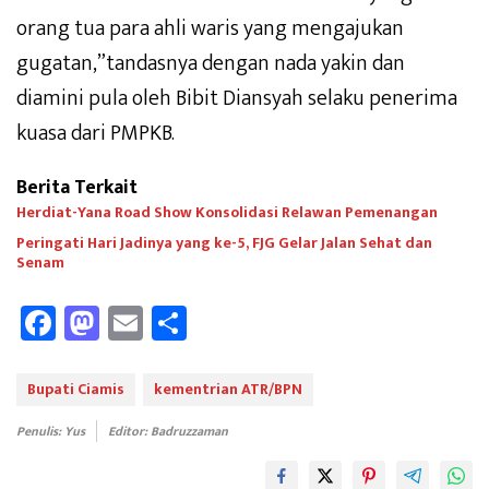
orang tua para ahli waris yang mengajukan
gugatan,”tandasnya dengan nada yakin dan
diamini pula oleh Bibit Diansyah selaku penerima
kuasa dari PMPKB.
Berita Terkait
Herdiat-Yana Road Show Konsolidasi Relawan Pemenangan
Peringati Hari Jadinya yang ke-5, FJG Gelar Jalan Sehat dan
Senam
Fa
M
E
Sh
ce
as
m
ar
b
to
ail
e
Bupati Ciamis
kementrian ATR/BPN
oo
d
Penulis: Yus
Editor: Badruzzaman
k
o