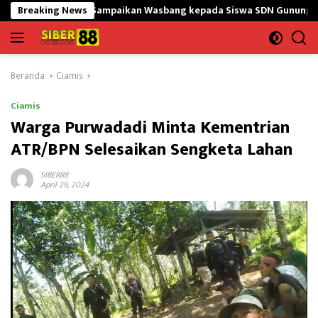
Langsung
5/GtY Sampaikan Wasbang kepada Siswa SDN Gunung Susu
Breaking News
ke
konten
Beranda
Ciamis
Ciamis
Warga Purwadadi Minta Kementrian
ATR/BPN Selesaikan Sengketa Lahan
SIBER88
April 29, 2024