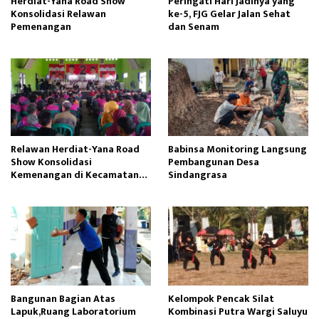
Herdiat-Yana Road Show
Peringati Hari Jadinya yang
Konsolidasi Relawan
ke-5, FJG Gelar Jalan Sehat
Pemenangan
dan Senam
Relawan Herdiat-Yana Road
Babinsa Monitoring Langsung
Show Konsolidasi
Pembangunan Desa
Kemenangan di Kecamatan
Sindangrasa
Panawangan
Bangunan Bagian Atas
Kelompok Pencak Silat
Lapuk,Ruang Laboratorium
Kombinasi Putra Wargi Saluyu