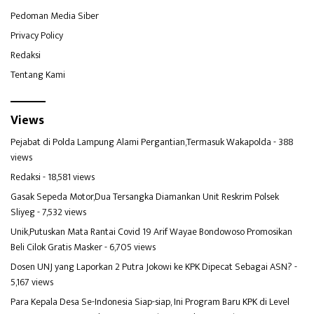
Pedoman Media Siber
Privacy Policy
Redaksi
Tentang Kami
Views
Pejabat di Polda Lampung Alami Pergantian,Termasuk Wakapolda
- 388
views
Redaksi
- 18,581 views
Gasak Sepeda Motor,Dua Tersangka Diamankan Unit Reskrim Polsek
Sliyeg
- 7,532 views
Unik,Putuskan Mata Rantai Covid 19 Arif Wayae Bondowoso Promosikan
Beli Cilok Gratis Masker
- 6,705 views
Dosen UNJ yang Laporkan 2 Putra Jokowi ke KPK Dipecat Sebagai ASN?
-
5,167 views
Para Kepala Desa Se-Indonesia Siap-siap, Ini Program Baru KPK di Level