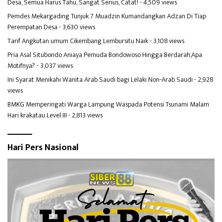
Desa, Semua Harus Tahu, Sangat Serius, Catat!
- 4,509 views
Pemdes Mekargading Tunjuk 7 Muadzin Kumandangkan Adzan Di Tiap
Perempatan Desa
- 3,630 views
Tarif Angkutan umum Cikembang Lembursitu Naik
- 3,108 views
Pria Asal Situbondo Aniaya Pemuda Bondowoso Hingga Berdarah,Apa
Motifnya?
- 3,037 views
Ini Syarat Menikahi Wanita Arab Saudi bagi Lelaki Non-Arab Saudi
- 2,928
views
BMKG Memperingati Warga Lampung Waspada Potensi Tsunami Malam
Hari krakatau Level III
- 2,813 views
Hari Pers Nasional