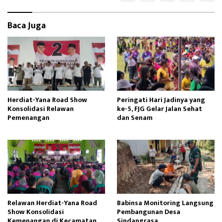
n
Baca Juga
Herdiat-Yana Road Show
Peringati Hari Jadinya yang
Konsolidasi Relawan
ke-5, FJG Gelar Jalan Sehat
Pemenangan
dan Senam
Relawan Herdiat-Yana Road
Babinsa Monitoring Langsung
Show Konsolidasi
Pembangunan Desa
Kemenangan di Kecamatan
Sindangrasa