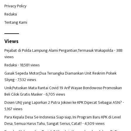
Privacy Policy
Redaksi
Tentang Kami
Views
Pejabat di Polda Lampung Alami Pergantian,Termasuk Wakapolda
- 388
views
Redaksi
- 18,581 views
Gasak Sepeda Motor,Dua Tersangka Diamankan Unit Reskrim Polsek
Sliyeg
- 7,532 views
Unik,Putuskan Mata Rantai Covid 19 Arif Wayae Bondowoso Promosikan
Beli Cilok Gratis Masker
- 6,705 views
Dosen UNJ yang Laporkan 2 Putra Jokowi ke KPK Dipecat Sebagai ASN?
-
5,167 views
Para Kepala Desa Se-Indonesia Siap-siap, Ini Program Baru KPK di Level
Desa, Semua Harus Tahu, Sangat Serius, Catat!
- 4,509 views