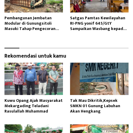
Pembangunan Jembatan
Satgas Pamtas Kewilayahan
Modular di Gunungsitoli
RI-PNG yonif 645/GtY
Masuki Tahap Pengecoran
Sampaikan Wasbang kepada
Abutmen
Siswa SDN Gunung Susu
Rekomendasi untuk kamu
Kuwu Opang Ajak Masyarakat
Tak Mau Dikritik,Kepsek
Mekargading Teladani
SMKN 01 Gunung Labuhan
Rasulallah Muhammad
Akan Hengkang