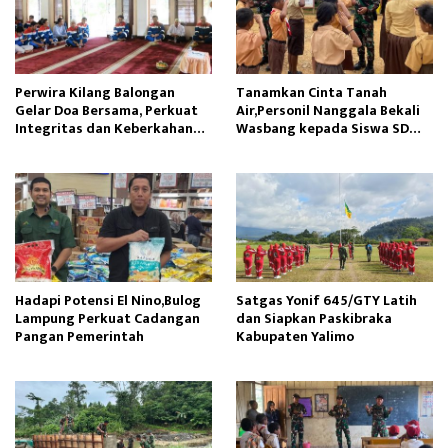
Perwira Kilang Balongan
Tanamkan Cinta Tanah
Gelar Doa Bersama, Perkuat
Air,Personil Nanggala Bekali
Integritas dan Keberkahan
Wasbang kepada Siswa SD
Operasi
Tunas Sejahtera
Hadapi Potensi El Nino,Bulog
Satgas Yonif 645/GTY Latih
Lampung Perkuat Cadangan
dan Siapkan Paskibraka
Pangan Pemerintah
Kabupaten Yalimo