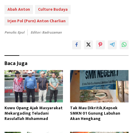
ce
as
m
ar
b
to
ail
e
Abah Anton
Culture Budaya
oo
d
Irjen Pol (Purn) Anton Charlian
k
o
Penulis: Epul
Editor: Badruzaman
n
Baca Juga
Kuwu Opang Ajak Masyarakat
Tak Mau Dikritik,Kepsek
Mekargading Teladani
SMKN 01 Gunung Labuhan
Rasulallah Muhammad
Akan Hengkang