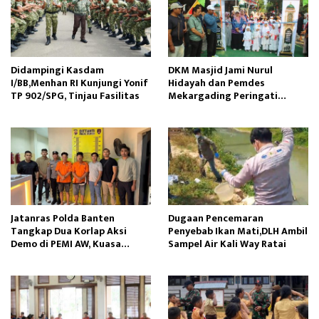
Didampingi Kasdam
DKM Masjid Jami Nurul
I/BB,Menhan RI Kunjungi Yonif
Hidayah dan Pemdes
TP 902/SPG, Tinjau Fasilitas
Mekargading Peringati
Maulid Nabi Muhammad
Jatanras Polda Banten
Dugaan Pencemaran
Tangkap Dua Korlap Aksi
Penyebab Ikan Mati,DLH Ambil
Demo di PEMI AW, Kuasa
Sampel Air Kali Way Ratai
Hukum Minta Proses Hukum
Profesional