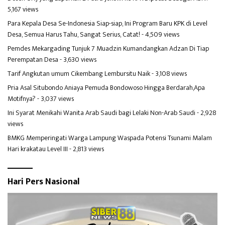
5,167 views
Para Kepala Desa Se-Indonesia Siap-siap, Ini Program Baru KPK di Level
Desa, Semua Harus Tahu, Sangat Serius, Catat!
- 4,509 views
Pemdes Mekargading Tunjuk 7 Muadzin Kumandangkan Adzan Di Tiap
Perempatan Desa
- 3,630 views
Tarif Angkutan umum Cikembang Lembursitu Naik
- 3,108 views
Pria Asal Situbondo Aniaya Pemuda Bondowoso Hingga Berdarah,Apa
Motifnya?
- 3,037 views
Ini Syarat Menikahi Wanita Arab Saudi bagi Lelaki Non-Arab Saudi
- 2,928
views
BMKG Memperingati Warga Lampung Waspada Potensi Tsunami Malam
Hari krakatau Level III
- 2,813 views
Hari Pers Nasional