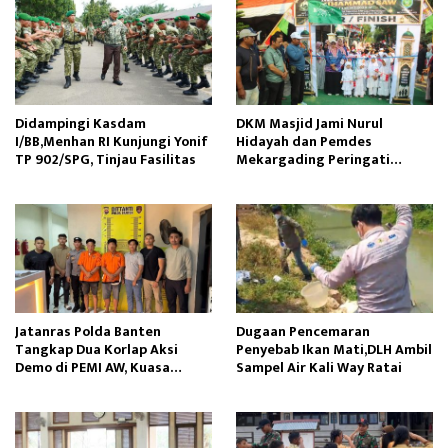
Didampingi Kasdam
DKM Masjid Jami Nurul
I/BB,Menhan RI Kunjungi Yonif
Hidayah dan Pemdes
TP 902/SPG, Tinjau Fasilitas
Mekargading Peringati
Maulid Nabi Muhammad
Jatanras Polda Banten
Dugaan Pencemaran
Tangkap Dua Korlap Aksi
Penyebab Ikan Mati,DLH Ambil
Demo di PEMI AW, Kuasa
Sampel Air Kali Way Ratai
Hukum Minta Proses Hukum
Profesional