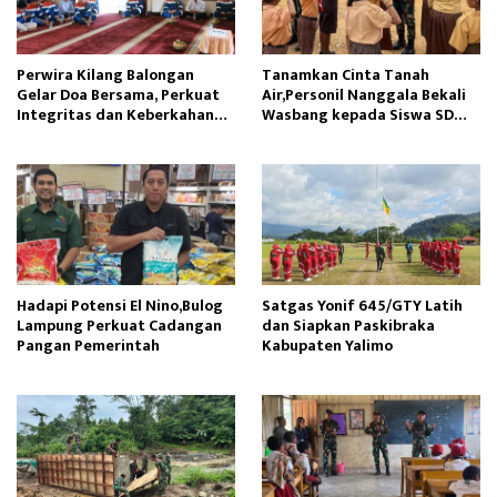
Perwira Kilang Balongan
Tanamkan Cinta Tanah
Gelar Doa Bersama, Perkuat
Air,Personil Nanggala Bekali
Integritas dan Keberkahan
Wasbang kepada Siswa SD
Operasi
Tunas Sejahtera
Hadapi Potensi El Nino,Bulog
Satgas Yonif 645/GTY Latih
Lampung Perkuat Cadangan
dan Siapkan Paskibraka
Pangan Pemerintah
Kabupaten Yalimo