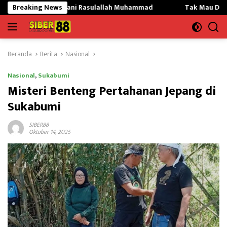
Langsung
adani Rasulallah Muhammad
Breaking News
Tak Mau Dikritik,Kepsek SMKN
ke
konten
Beranda
Berita
Nasional
Nasional
,
Sukabumi
Misteri Benteng Pertahanan Jepang di
Sukabumi
SIBER88
Oktober 14, 2025