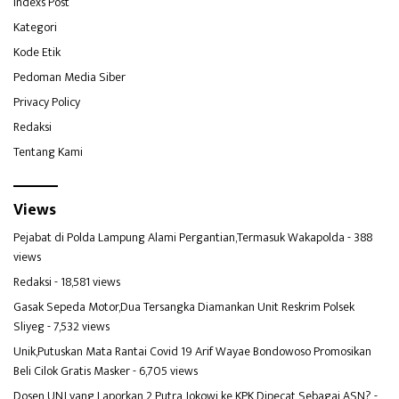
Indexs Post
Kategori
Kode Etik
Pedoman Media Siber
Privacy Policy
Redaksi
Tentang Kami
Views
Pejabat di Polda Lampung Alami Pergantian,Termasuk Wakapolda
- 388
views
Redaksi
- 18,581 views
Gasak Sepeda Motor,Dua Tersangka Diamankan Unit Reskrim Polsek
Sliyeg
- 7,532 views
Unik,Putuskan Mata Rantai Covid 19 Arif Wayae Bondowoso Promosikan
Beli Cilok Gratis Masker
- 6,705 views
Dosen UNJ yang Laporkan 2 Putra Jokowi ke KPK Dipecat Sebagai ASN?
-