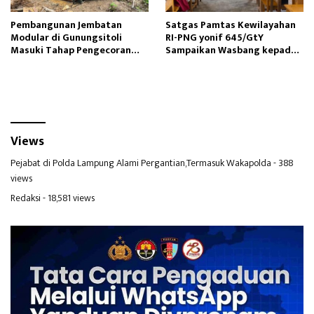
Pembangunan Jembatan
Satgas Pamtas Kewilayahan
Modular di Gunungsitoli
RI-PNG yonif 645/GtY
Masuki Tahap Pengecoran
Sampaikan Wasbang kepada
Abutmen
Siswa SDN Gunung Susu
Views
Pejabat di Polda Lampung Alami Pergantian,Termasuk Wakapolda
- 388
views
Redaksi
- 18,581 views