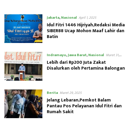
Jakarta
,
Nasional
April 1, 2025
Idul Fitri 1446 Hijriyah,Redaksi Media
SIBER88 Ucap Mohon Maaf Lahir dan
Batin
Indramayu
,
Jawa Barat
,
Nasional
Maret 31,
2025
Lebih dari Rp200 Juta Zakat
Disalurkan oleh Pertamina Balongan
Berita
Maret 29, 2025
Jelang Lebaran,Pemkot Balam
Pantau Pos Pelayanan Idul Fitri dan
Rumah Sakit