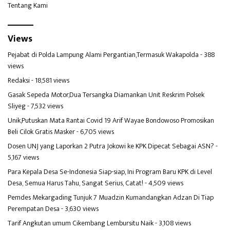
Tentang Kami
Views
Pejabat di Polda Lampung Alami Pergantian,Termasuk Wakapolda
- 388
views
Redaksi
- 18,581 views
Gasak Sepeda Motor,Dua Tersangka Diamankan Unit Reskrim Polsek
Sliyeg
- 7,532 views
Unik,Putuskan Mata Rantai Covid 19 Arif Wayae Bondowoso Promosikan
Beli Cilok Gratis Masker
- 6,705 views
Dosen UNJ yang Laporkan 2 Putra Jokowi ke KPK Dipecat Sebagai ASN?
-
5,167 views
Para Kepala Desa Se-Indonesia Siap-siap, Ini Program Baru KPK di Level
Desa, Semua Harus Tahu, Sangat Serius, Catat!
- 4,509 views
Pemdes Mekargading Tunjuk 7 Muadzin Kumandangkan Adzan Di Tiap
Perempatan Desa
- 3,630 views
Tarif Angkutan umum Cikembang Lembursitu Naik
- 3,108 views