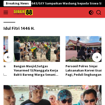
Langsung
-PNG yonif 645/GtY Sampaikan Wasbang kepada Siswa SDN Gunung S
Breaking News
ke
konten
Idul Fitri 1446 H.
Bangun Masjid,Satgas
Personil Polres Sinjai
Yonarmed 13/Nanggala Kerja
Laksanakan Korvei Usai Apel
Bakti Bareng Warga Senaning
Pagi, Peduli lingkungan
Ambil Pasir Sungai