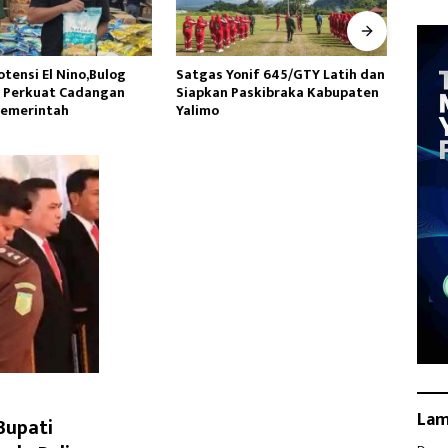
onif 645/GTY Latih dan
Pembangunan Jembatan
Satga
Paskibraka Kabupaten
Modular di Gunungsitoli Masuki
PNG y
Tahap Pengecoran Abutmen
Wasb
Gunu
La
Bupati