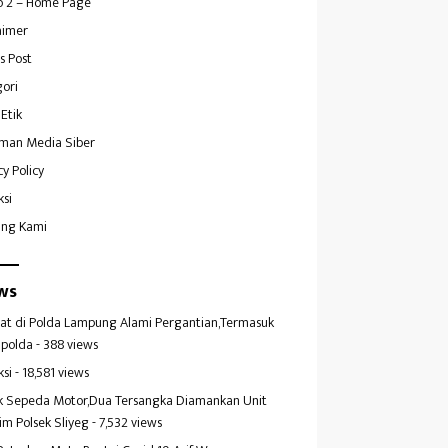
 2 – Home Page
aimer
s Post
ori
Etik
man Media Siber
cy Policy
ksi
ang Kami
ws
at di Polda Lampung Alami Pergantian,Termasuk
polda
- 388 views
ksi
- 18,581 views
k Sepeda Motor,Dua Tersangka Diamankan Unit
im Polsek Sliyeg
- 7,532 views