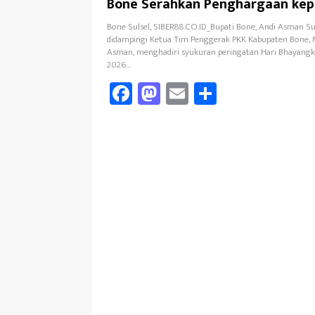
Bone Serahkan Penghargaan kepa
Berprestasi
Bone Sulsel, SIBER88.CO.ID_Bupati Bone, Andi Asman Su
didampingi Ketua Tim Penggerak PKK Kabupaten Bone,
Asman, menghadiri syukuran peringatan Hari Bhayangk
2026…
Fa
M
E
Sh
ce
as
m
ar
b
to
ail
e
oo
d
k
o
n