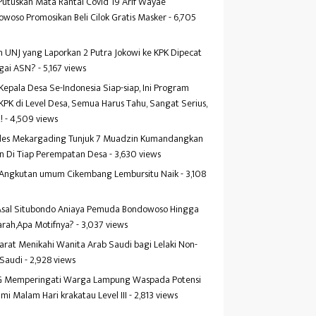
Putuskan Mata Rantai Covid 19 Arif Wayae
woso Promosikan Beli Cilok Gratis Masker
- 6,705
s
 UNJ yang Laporkan 2 Putra Jokowi ke KPK Dipecat
gai ASN?
- 5,167 views
Kepala Desa Se-Indonesia Siap-siap, Ini Program
KPK di Level Desa, Semua Harus Tahu, Sangat Serius,
!
- 4,509 views
es Mekargading Tunjuk 7 Muadzin Kumandangkan
n Di Tiap Perempatan Desa
- 3,630 views
f Angkutan umum Cikembang Lembursitu Naik
- 3,108
s
 Asal Situbondo Aniaya Pemuda Bondowoso Hingga
arah,Apa Motifnya?
- 3,037 views
yarat Menikahi Wanita Arab Saudi bagi Lelaki Non-
 Saudi
- 2,928 views
 Memperingati Warga Lampung Waspada Potensi
mi Malam Hari krakatau Level III
- 2,813 views