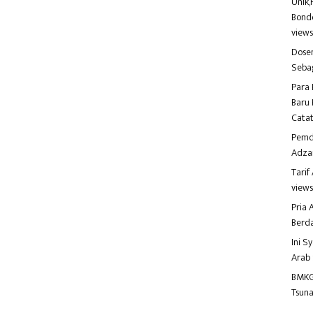
Unik,
Bondo
view
Dosen
Seba
Para 
Baru 
Catat
Pemd
Adza
Tari
view
Pria
Berd
Ini S
Arab
BMKG
Tsuna