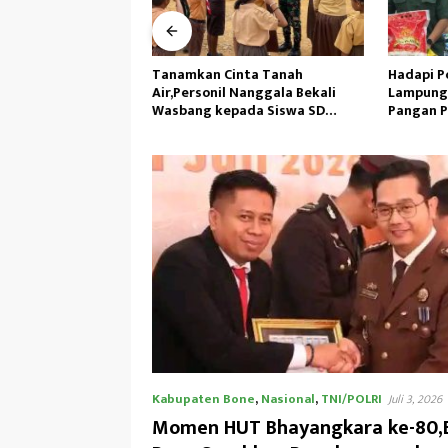
nta Tanah
Hadapi Potensi El Nino,Bulog
Satgas Y
 Nanggala Bekali
Lampung Perkuat Cadangan
Siapkan 
ada Siswa SD
Pangan Pemerintah
Yalimo
tera
Kabupaten Bone
,
Nasional
,
TNI/POLRI
Juli 3, 2026
Momen HUT Bhayangkara ke-80,