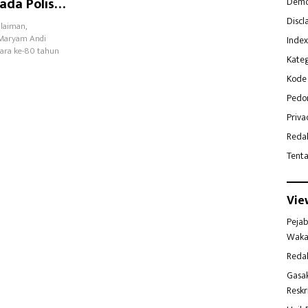
da Polisi
Demo
Discl
laiman,
 Maryam Andi
Index
ara ke-80 tahun
Kateg
Kode 
Pedo
Priva
Reda
Tent
Vie
Pejab
Waka
Reda
Gasa
Reskr