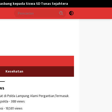
a Siswa SD Tunas Sejahtera
Hadapi Potensi El Nino,Bulog
Kesehatan
ws
at di Polda Lampung Alami Pergantian,Termasuk
polda
- 388 views
ksi
- 18,581 views