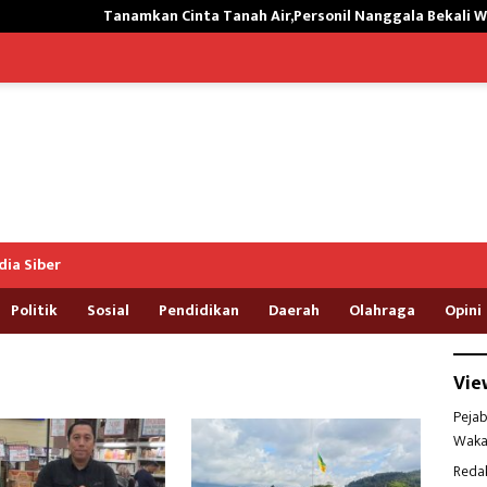
Tanamkan Cinta Tanah Air,Personil Nanggala Bekali Wasbang kepad
ia Siber
Politik
Sosial
Pendidikan
Daerah
Olahraga
Opini
Vie
Pejab
Waka
Reda