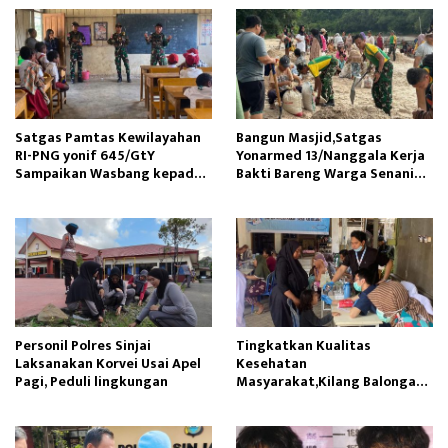
Satgas Pamtas Kewilayahan
Bangun Masjid,Satgas
RI-PNG yonif 645/GtY
Yonarmed 13/Nanggala Kerja
Sampaikan Wasbang kepada
Bakti Bareng Warga Senaning
Siswa SDN Gunung Susu
Ambil Pasir Sungai
Personil Polres Sinjai
Tingkatkan Kualitas
Laksanakan Korvei Usai Apel
Kesehatan
Pagi, Peduli lingkungan
Masyarakat,Kilang Balongan
Edukasi Perawatan Gigi