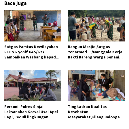
Baca Juga
Satgas Pamtas Kewilayahan
Bangun Masjid,Satgas
RI-PNG yonif 645/GtY
Yonarmed 13/Nanggala Kerja
Sampaikan Wasbang kepada
Bakti Bareng Warga Senaning
Siswa SDN Gunung Susu
Ambil Pasir Sungai
Personil Polres Sinjai
Tingkatkan Kualitas
Laksanakan Korvei Usai Apel
Kesehatan
Pagi, Peduli lingkungan
Masyarakat,Kilang Balongan
Edukasi Perawatan Gigi