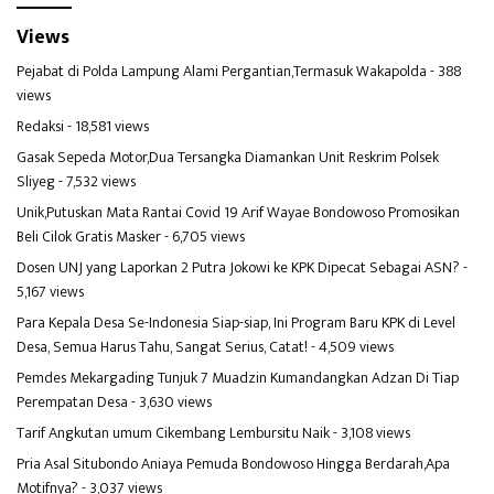
Views
Pejabat di Polda Lampung Alami Pergantian,Termasuk Wakapolda
- 388
views
Redaksi
- 18,581 views
Gasak Sepeda Motor,Dua Tersangka Diamankan Unit Reskrim Polsek
Sliyeg
- 7,532 views
Unik,Putuskan Mata Rantai Covid 19 Arif Wayae Bondowoso Promosikan
Beli Cilok Gratis Masker
- 6,705 views
Dosen UNJ yang Laporkan 2 Putra Jokowi ke KPK Dipecat Sebagai ASN?
-
5,167 views
Para Kepala Desa Se-Indonesia Siap-siap, Ini Program Baru KPK di Level
Desa, Semua Harus Tahu, Sangat Serius, Catat!
- 4,509 views
Pemdes Mekargading Tunjuk 7 Muadzin Kumandangkan Adzan Di Tiap
Perempatan Desa
- 3,630 views
Tarif Angkutan umum Cikembang Lembursitu Naik
- 3,108 views
Pria Asal Situbondo Aniaya Pemuda Bondowoso Hingga Berdarah,Apa
Motifnya?
- 3,037 views