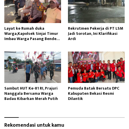
Layat ke Rumah duka
Rekrutmen Pekerja di PT LSM
Warga,Kapolsek Sinjai Timur
Jadi Sorotan, Ini Klarifikasi
Imbau Warga Pasang Bendera
Ardi
Merah Putih
Sambut HUT Ke-81 RI, Prajuri
Pemuda Batak Bersatu DPC
Nanggala Bersama Warga
Kabupaten Bekasi Resmi
Badau Kibarkan Merah Putih
Dilantik
Rekomendasi untuk kamu