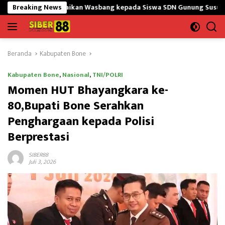
Langsung
paikan Wasbang kepada Siswa SDN Gunung Susu
Breaking News
Bangun Masj
ke
konten
Beranda
Kabupaten Bone
Kabupaten Bone
,
Nasional
,
TNI/POLRI
Momen HUT Bhayangkara ke-
80,Bupati Bone Serahkan
Penghargaan kepada Polisi
Berprestasi
SIBER88
Juli 3, 2026