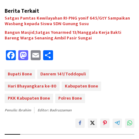
Berita Terkait
Satgas Pamtas Kewilayahan RI-PNG yonif 645/GtY Sampaikan
Wasbang kepada Siswa SDN Gunung Susu
Bangun Masjid,Satgas Yonarmed 13/Nanggala Kerja Bakti
Bareng Warga Senaning Ambil Pasir Sungai
Fa
M
E
Sh
ce
as
m
ar
b
to
ail
e
Bupati Bone
Danrem 141/Toddopuli
oo
d
Hari Bhayangkara ke-80
Kabupaten Bone
k
o
PKK Kabupaten Bone
Polres Bone
n
Penulis: Ibrahim
Editor: Badruzzaman