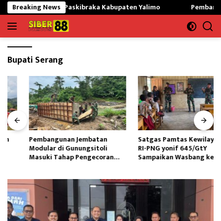
Langsung
an Siapkan Paskibraka Kabupaten Yalimo
Breaking News
Pembangunan Jemba
ke
konten
Bupati Serang
Pembangunan Jembatan
Satgas Pamtas Kewilayahan
Modular di Gunungsitoli
RI-PNG yonif 645/GtY
Masuki Tahap Pengecoran
Sampaikan Wasbang kepada
Abutmen
Siswa SDN Gunung Susu