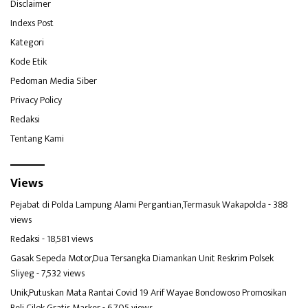
Disclaimer
Indexs Post
Kategori
Kode Etik
Pedoman Media Siber
Privacy Policy
Redaksi
Tentang Kami
Views
Pejabat di Polda Lampung Alami Pergantian,Termasuk Wakapolda
- 388
views
Redaksi
- 18,581 views
Gasak Sepeda Motor,Dua Tersangka Diamankan Unit Reskrim Polsek
Sliyeg
- 7,532 views
Unik,Putuskan Mata Rantai Covid 19 Arif Wayae Bondowoso Promosikan
Beli Cilok Gratis Masker
- 6,705 views