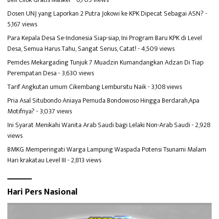
Dosen UNJ yang Laporkan 2 Putra Jokowi ke KPK Dipecat Sebagai ASN?
-
5,167 views
Para Kepala Desa Se-Indonesia Siap-siap, Ini Program Baru KPK di Level
Desa, Semua Harus Tahu, Sangat Serius, Catat!
- 4,509 views
Pemdes Mekargading Tunjuk 7 Muadzin Kumandangkan Adzan Di Tiap
Perempatan Desa
- 3,630 views
Tarif Angkutan umum Cikembang Lembursitu Naik
- 3,108 views
Pria Asal Situbondo Aniaya Pemuda Bondowoso Hingga Berdarah,Apa
Motifnya?
- 3,037 views
Ini Syarat Menikahi Wanita Arab Saudi bagi Lelaki Non-Arab Saudi
- 2,928
views
BMKG Memperingati Warga Lampung Waspada Potensi Tsunami Malam
Hari krakatau Level III
- 2,813 views
Hari Pers Nasional