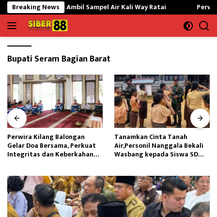
Langsung
Mati,DLH Ambil Sampel Air Kali Way Ratai
Breaking News
Perwira Kilang 
ke
konten
Bupati Seram Bagian Barat
Perwira Kilang Balongan
Tanamkan Cinta Tanah
Gelar Doa Bersama, Perkuat
Air,Personil Nanggala Bekali
Integritas dan Keberkahan
Wasbang kepada Siswa SD
Operasi
Tunas Sejahtera