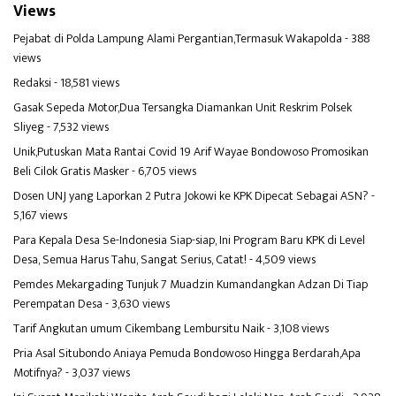
Views
Pejabat di Polda Lampung Alami Pergantian,Termasuk Wakapolda
- 388
views
Redaksi
- 18,581 views
Gasak Sepeda Motor,Dua Tersangka Diamankan Unit Reskrim Polsek
Sliyeg
- 7,532 views
Unik,Putuskan Mata Rantai Covid 19 Arif Wayae Bondowoso Promosikan
Beli Cilok Gratis Masker
- 6,705 views
Dosen UNJ yang Laporkan 2 Putra Jokowi ke KPK Dipecat Sebagai ASN?
-
5,167 views
Para Kepala Desa Se-Indonesia Siap-siap, Ini Program Baru KPK di Level
Desa, Semua Harus Tahu, Sangat Serius, Catat!
- 4,509 views
Pemdes Mekargading Tunjuk 7 Muadzin Kumandangkan Adzan Di Tiap
Perempatan Desa
- 3,630 views
Tarif Angkutan umum Cikembang Lembursitu Naik
- 3,108 views
Pria Asal Situbondo Aniaya Pemuda Bondowoso Hingga Berdarah,Apa
Motifnya?
- 3,037 views