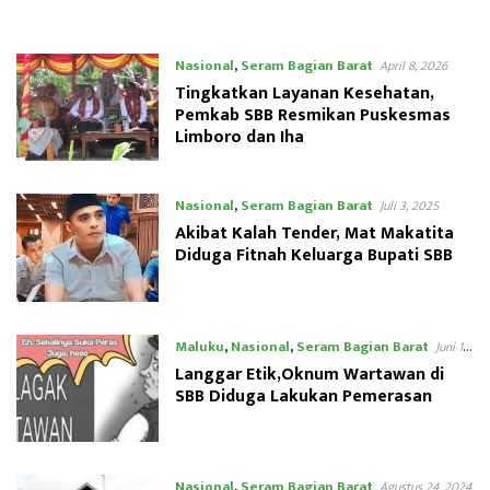
Nasional
,
Seram Bagian Barat
April 8, 2026
Tingkatkan Layanan Kesehatan,
Pemkab SBB Resmikan Puskesmas
Limboro dan Iha
Nasional
,
Seram Bagian Barat
Juli 3, 2025
Akibat Kalah Tender, Mat Makatita
Diduga Fitnah Keluarga Bupati SBB
Maluku
,
Nasional
,
Seram Bagian Barat
Juni 13,
2025
Langgar Etik,Oknum Wartawan di
SBB Diduga Lakukan Pemerasan
Nasional
,
Seram Bagian Barat
Agustus 24, 2024