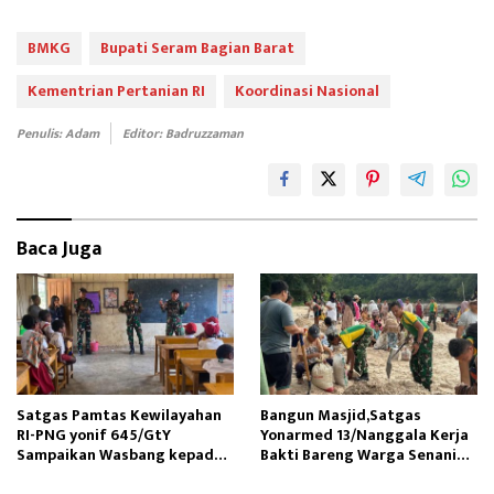
ce
as
m
ar
b
to
ail
e
BMKG
Bupati Seram Bagian Barat
oo
d
Kementrian Pertanian RI
Koordinasi Nasional
k
o
Penulis: Adam
Editor: Badruzzaman
n
Baca Juga
Satgas Pamtas Kewilayahan
Bangun Masjid,Satgas
RI-PNG yonif 645/GtY
Yonarmed 13/Nanggala Kerja
Sampaikan Wasbang kepada
Bakti Bareng Warga Senaning
Siswa SDN Gunung Susu
Ambil Pasir Sungai