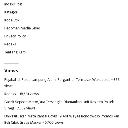
Indexs Post
Kategori
Kode Etik
Pedoman Media Siber
Privacy Policy
Redaksi
Tentang Kami
Views
Pejabat di Polda Lampung Alami Pergantian,Termasuk Wakapolda
- 388
views
Redaksi
- 18,581 views
Gasak Sepeda Motor,Dua Tersangka Diamankan Unit Reskrim Polsek
Sliyeg
- 7,532 views
Unik,Putuskan Mata Rantai Covid 19 Arif Wayae Bondowoso Promosikan
Beli Cilok Gratis Masker
- 6,705 views