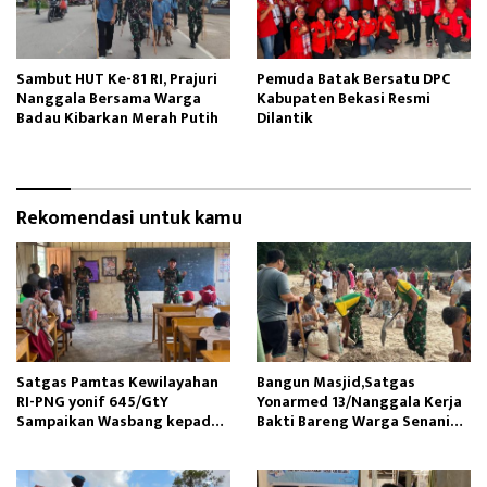
Sambut HUT Ke-81 RI, Prajuri
Pemuda Batak Bersatu DPC
Nanggala Bersama Warga
Kabupaten Bekasi Resmi
Badau Kibarkan Merah Putih
Dilantik
Rekomendasi untuk kamu
Satgas Pamtas Kewilayahan
Bangun Masjid,Satgas
RI-PNG yonif 645/GtY
Yonarmed 13/Nanggala Kerja
Sampaikan Wasbang kepada
Bakti Bareng Warga Senaning
Siswa SDN Gunung Susu
Ambil Pasir Sungai