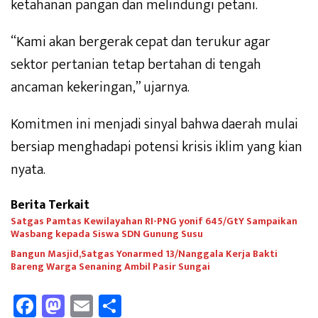
ketahanan pangan dan melindungi petani.
“Kami akan bergerak cepat dan terukur agar
sektor pertanian tetap bertahan di tengah
ancaman kekeringan,” ujarnya.
Komitmen ini menjadi sinyal bahwa daerah mulai
bersiap menghadapi potensi krisis iklim yang kian
nyata.
Berita Terkait
Satgas Pamtas Kewilayahan RI-PNG yonif 645/GtY Sampaikan
Wasbang kepada Siswa SDN Gunung Susu
Bangun Masjid,Satgas Yonarmed 13/Nanggala Kerja Bakti
Bareng Warga Senaning Ambil Pasir Sungai
Fa
M
E
Sh