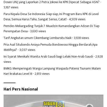
Dosen UNJ yang Laporkan 2 Putra Jokowi ke KPK Dipecat Sebagai ASN?
-
5,167 views
Para Kepala Desa Se-Indonesia Siap-siap, Ini Program Baru KPK di Level
Desa, Semua Harus Tahu, Sangat Serius, Catat!
- 4,509 views
Pemdes Mekargading Tunjuk 7 Muadzin Kumandangkan Adzan Di Tiap
Perempatan Desa
- 3,630 views
Tarif Angkutan umum Cikembang Lembursitu Naik
- 3,108 views
Pria Asal Situbondo Aniaya Pemuda Bondowoso Hingga Berdarah,Apa
Motifnya?
- 3,037 views
Ini Syarat Menikahi Wanita Arab Saudi bagi Lelaki Non-Arab Saudi
- 2,928
views
BMKG Memperingati Warga Lampung Waspada Potensi Tsunami Malam
Hari krakatau Level III
- 2,813 views
Hari Pers Nasional