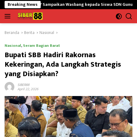
Langsung
45/GtY Sampaikan Wasbang kepada Siswa SDN Gunung Susu
Breaking News
ke
konten
Beranda
Berita
Nasional
Nasional
,
Seram Bagian Barat
Bupati SBB Hadiri Rakornas
Kekeringan, Ada Langkah Strategis
yang Disiapkan?
SIBER88
April 22, 2026