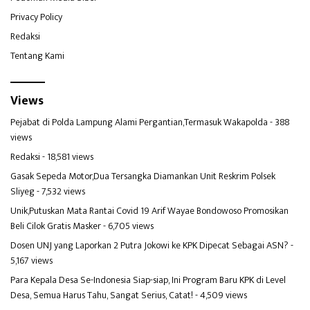
Privacy Policy
Redaksi
Tentang Kami
Views
Pejabat di Polda Lampung Alami Pergantian,Termasuk Wakapolda
- 388
views
Redaksi
- 18,581 views
Gasak Sepeda Motor,Dua Tersangka Diamankan Unit Reskrim Polsek
Sliyeg
- 7,532 views
Unik,Putuskan Mata Rantai Covid 19 Arif Wayae Bondowoso Promosikan
Beli Cilok Gratis Masker
- 6,705 views
Dosen UNJ yang Laporkan 2 Putra Jokowi ke KPK Dipecat Sebagai ASN?
-
5,167 views
Para Kepala Desa Se-Indonesia Siap-siap, Ini Program Baru KPK di Level
Desa, Semua Harus Tahu, Sangat Serius, Catat!
- 4,509 views