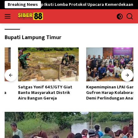
Langsung
esawaran Siap Ikuti Lomba Protokol Upacara Kemerdekaan RI Tingkat
Breaking News
ke
konten
Bupati Lampung Timur
Satgas Yonif 645/GTY Giat
Kepemimpinan LPAI Ganti,M
Bantu Masyarakat Distrik
Gufron Harap Kolaborasi Kuat
Airu Bangun Gereja ‎
Demi Perlindungan Anak